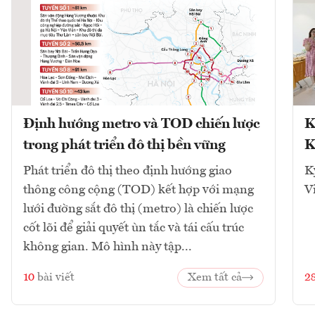
Định hướng metro và TOD chiến lược
K
trong phát triển đô thị bền vững
K
Phát triển đô thị theo định hướng giao
K
thông công cộng (TOD) kết hợp với mạng
V
lưới đường sắt đô thị (metro) là chiến lược
cốt lõi để giải quyết ùn tắc và tái cấu trúc
không gian. Mô hình này tập...
10
bài viết
Xem tất cả
2