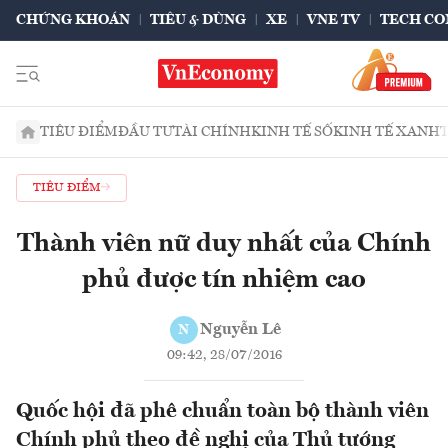
CHỨNG KHOÁN
TIÊU & DÙNG
XE
VNE TV
TECH CO
TIÊU ĐIỂM
ĐẦU TƯ
TÀI CHÍNH
KINH TẾ SỐ
KINH TẾ XANH
TIÊU ĐIỂM
Thành viên nữ duy nhất của Chính
phủ được tín nhiệm cao
Nguyễn Lê
N
09:42, 28/07/2016
Quốc hội đã phê chuẩn toàn bộ thành viên
Chính phủ theo đề nghị của Thủ tướng