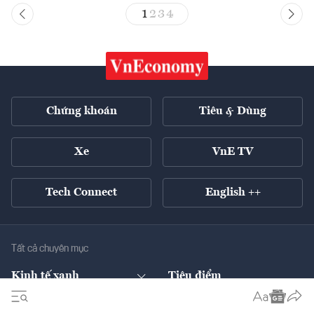
1
2
3
4
Chứng khoán
Tiêu & Dùng
Xe
VnE TV
Tech Connect
English ++
Tất cả chuyên mục
Kinh tế xanh
Tiêu điểm
Chuyển động xanh
Tài chính
Chứng khoán