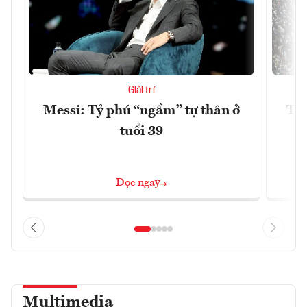
Giải trí
Messi: Tỷ phú “ngầm” tự thân ở
Trậ
tuổi 39
Đọc ngay
Multimedia