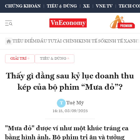
CHỨNG KHOÁN
TIÊU & DÙNG
XE
VNE TV
TECH CO
TIÊU ĐIỂM
ĐẦU TƯ
TÀI CHÍNH
KINH TẾ SỐ
KINH TẾ XANH
GIẢI TRÍ
TIÊU & DÙNG
Thấy gì đằng sau kỷ lục doanh thu
kép của bộ phim “Mưa đỏ”?
Tuệ Mỹ
T
14:15, 03/09/2025
"Mưa đỏ" được ví như một khúc tráng ca
bằng hình ảnh. Bộ phim tri ân và tưởng