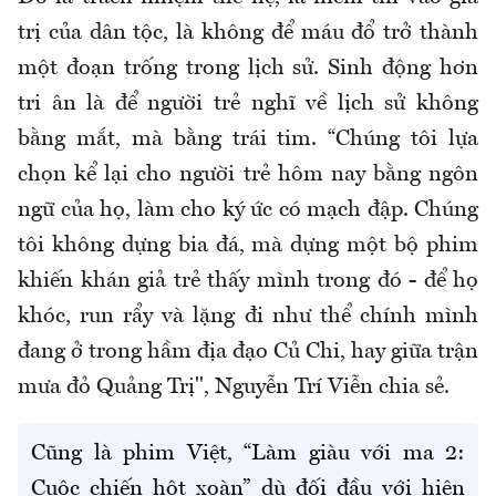
trị của dân tộc, là không để máu đổ trở thành
một đoạn trống trong lịch sử. Sinh động hơn
tri ân là để người trẻ nghĩ về lịch sử không
bằng mắt, mà bằng trái tim. “Chúng tôi lựa
chọn kể lại cho người trẻ hôm nay bằng ngôn
ngữ của họ, làm cho ký ức có mạch đập. Chúng
tôi không dựng bia đá, mà dựng một bộ phim
khiến khán giả trẻ thấy mình trong đó - để họ
khóc, run rẩy và lặng đi như thể chính mình
đang ở trong hầm địa đạo Củ Chi, hay giữa trận
mưa đỏ Quảng Trị", Nguyễn Trí Viễn chia sẻ.
Cũng là phim Việt, “Làm giàu với ma 2:
Cuộc chiến hột xoàn” dù đối đầu với hiện