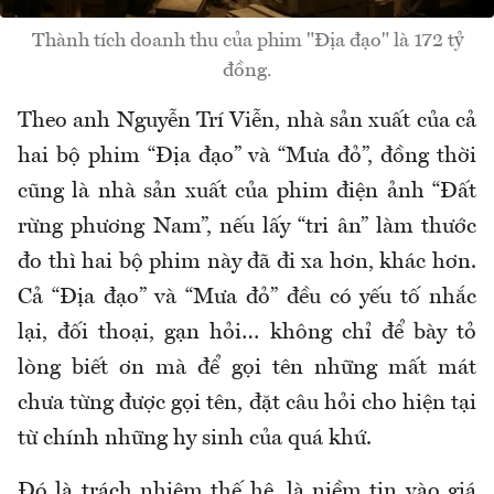
Thành tích doanh thu của phim "Địa đạo" là 172 tỷ
đồng.
Theo anh Nguyễn Trí Viễn, nhà sản xuất của cả
hai bộ phim “Địa đạo” và “Mưa đỏ”, đồng thời
cũng là nhà sản xuất của phim điện ảnh “Đất
rừng phương Nam”, nếu lấy “tri ân” làm thước
đo thì hai bộ phim này đã đi xa hơn, khác hơn.
Cả “Địa đạo” và “Mưa đỏ” đều có yếu tố nhắc
lại, đối thoại, gạn hỏi… không chỉ để bày tỏ
lòng biết ơn mà để gọi tên những mất mát
chưa từng được gọi tên, đặt câu hỏi cho hiện tại
từ chính những hy sinh của quá khứ.
Đó là trách nhiệm thế hệ, là niềm tin vào giá