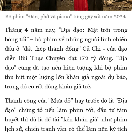
Bộ phim "Đào, phở và piano" từng gây sốt năm 2024.
Tháng 4 năm nay, “Địa đạo: Mặt trời trong
bóng tối” – bộ phim về những người lính chiến
đấu ở "đất thép thành đồng" Củ Chi - của đạo
diễn Bùi Thạc Chuyên đạt 172 tỷ đồng. “Địa
đạo” cũng đã tạo nên hiện tượng khi bộ phim
thu hút một lượng lớn khán giả ngoài dự báo,
trong đó có rất đông khán giả trẻ.
Thành công của "Mưa đỏ" hay trước đó là "Địa
đạo" chứng tỏ nếu làm phim tốt, đầu tư tâm
huyết thì dù là đề tài "kén khán giả" như phim
lịch sử, chiến tranh vẫn có thể làm nên kỳ tích