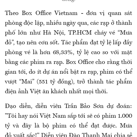
Theo Box Office Vietnam - đơn vị quan sát
phòng độc lập, nhiều ngày qua, các rạp ở thành
phố lớn như Hà Nội, TP.HCM cháy vé “Mưa
đỏ”, tạo nên cơn sốt. Tác phẩm đạt tỷ lệ lấp đầy
phòng vé là hơn 68,33%, tỷ lệ cao so với mặt
bằng các phim ra rạp. Box Office cho rằng thời
gian tới, do ít dự án nổi bật ra rạp, phim có thể
vượt “Mai” (551 tỷ đồng), trở thành tác phẩm
điện ảnh Việt ăn khách nhất mọi thời.
Đạo diễn, diễn viên Trần Bảo Sơn dự đoán:
"Tôi hay nói Việt Nam sắp tới sẽ có phim 1.000
tỷ và đây là bộ phim có thể đạt được. Mưa
đỏ xuất sắc!" Diễn viên Đào Thanh Mai chia sẻ