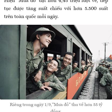
Hiện “Mưa đỏ” đạt hơn 4,45 triệu lượt vé, tiếp
tục được tăng suất chiếu với hơn 5.500 suất
trên toàn quốc mỗi ngày.
Riêng trong ngày 1/9,"Mưa đỏ" thu về hơn 55 tỷ
đồng.