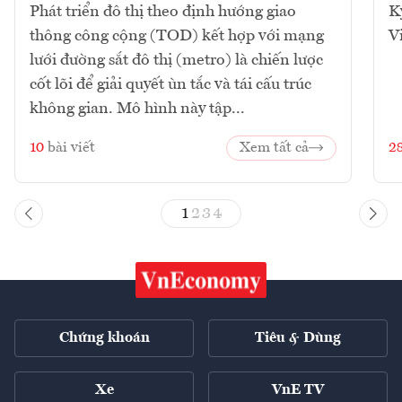
Phát triển đô thị theo định hướng giao
K
thông công cộng (TOD) kết hợp với mạng
V
lưới đường sắt đô thị (metro) là chiến lược
cốt lõi để giải quyết ùn tắc và tái cấu trúc
không gian. Mô hình này tập...
10
bài viết
Xem tất cả
2
1
2
3
4
Chứng khoán
Tiêu & Dùng
Xe
VnE TV