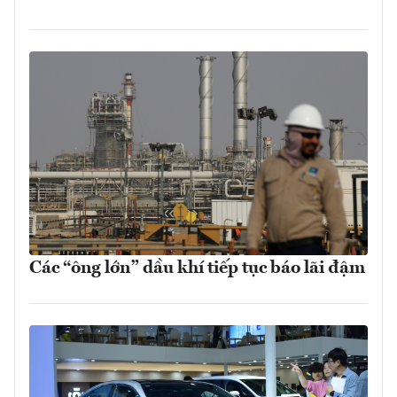
Các “ông lớn” dầu khí tiếp tục báo lãi đậm