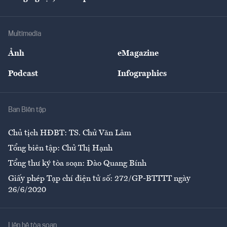
Tư vấn
Nông sản
Doanh nhân
Tư vấn Tiêu & Dùng
Infographics
Hạ tầng
Sức khỏe
Khung pháp lý
Doanh nghiệp
Địa phương
Thị trường
Bảo hiểm
Multimedia
Sự kiện
Nhân lực
Ảnh
eMagazine
Đẹp +
An sinh
Podcast
Infographics
Giải trí
Y tế
Nhà
Ban Biên tập
Ẩm thực
Chủ tịch HĐBT: TS. Chử Văn Lâm
Tổng biên tập: Chử Thị Hạnh
Tổng thư ký tòa soạn: Đào Quang Bính
Giấy phép Tạp chí điện tử số: 272/GP-BTTTT ngày
26/6/2020
Liên hệ tòa soạn