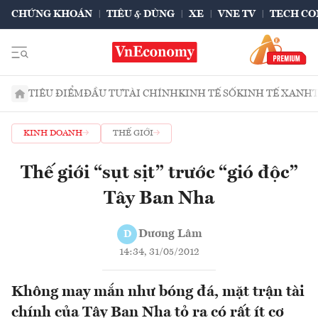
CHỨNG KHOÁN
TIÊU & DÙNG
XE
VNE TV
TECH CO
TIÊU ĐIỂM
ĐẦU TƯ
TÀI CHÍNH
KINH TẾ SỐ
KINH TẾ XANH
KINH DOANH
THẾ GIỚI
Thế giới “sụt sịt” trước “gió độc”
Tây Ban Nha
Dương Lâm
D
14:34, 31/05/2012
Không may mắn như bóng đá, mặt trận tài
chính của Tây Ban Nha tỏ ra có rất ít cơ