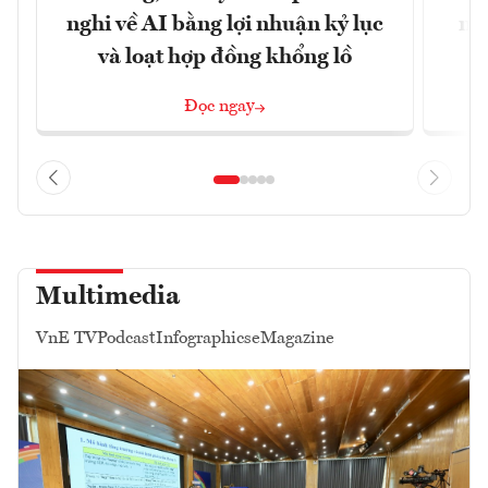
nghi về AI bằng lợi nhuận kỷ lục
mộ
và loạt hợp đồng khổng lồ
Đọc ngay
Multimedia
VnE TV
Podcast
Infographics
eMagazine