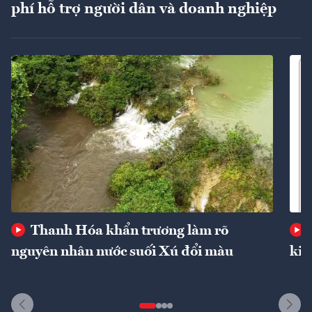
phí hỗ trợ người dân và doanh nghiệp
Thanh Hóa khẩn trương làm rõ
nguyên nhân nước suối Xú đổi màu
kin