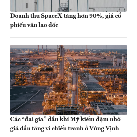
Doanh thu SpaceX tăng hơn 90%, giá cổ
phiếu vẫn lao dốc
Các “đại gia” dầu khí Mỹ kiếm đậm nhờ
giá dầu tăng vì chiến tranh ở Vùng Vịnh