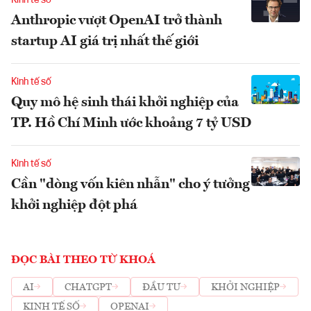
Kinh tế số
Anthropic vượt OpenAI trở thành
startup AI giá trị nhất thế giới
Kinh tế số
Quy mô hệ sinh thái khởi nghiệp của
TP. Hồ Chí Minh ước khoảng 7 tỷ USD
Kinh tế số
Cần "dòng vốn kiên nhẫn" cho ý tưởng
khởi nghiệp đột phá
ĐỌC BÀI THEO TỪ KHOÁ
AI
CHATGPT
ĐẦU TƯ
KHỞI NGHIỆP
KINH TẾ SỐ
OPENAI