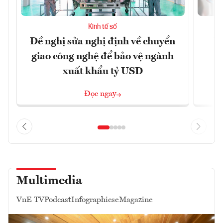
Kinh tế số
Đề nghị sửa nghị định về chuyển
D
giao công nghệ để bảo vệ ngành
c
xuất khẩu tỷ USD
Đọc ngay
Multimedia
VnE TV
Podcast
Infographics
eMagazine