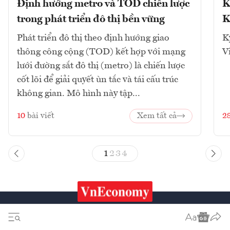
Định hướng metro và TOD chiến lược
K
trong phát triển đô thị bền vững
K
Phát triển đô thị theo định hướng giao
K
thông công cộng (TOD) kết hợp với mạng
V
lưới đường sắt đô thị (metro) là chiến lược
cốt lõi để giải quyết ùn tắc và tái cấu trúc
không gian. Mô hình này tập...
10
bài viết
Xem tất cả
2
1
2
3
4
Chứng khoán
Tiêu & Dùng