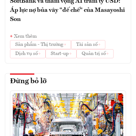
SoftBank và tham vọng AI trăm tỷ USD:
Áp lực nợ bủa vây "đế chế" của Masayoshi
Son
Xem thêm
Sản phẩm - Thị trường
Tài sản số
Dịch vụ số
Start-up
Quản trị số
Đừng bỏ lỡ