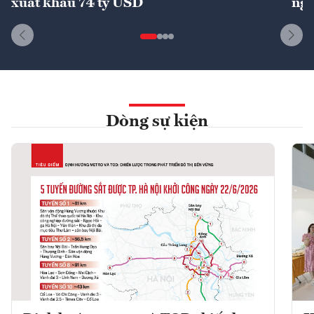
xuất khẩu 74 tỷ USD
ngu
Dòng sự kiện