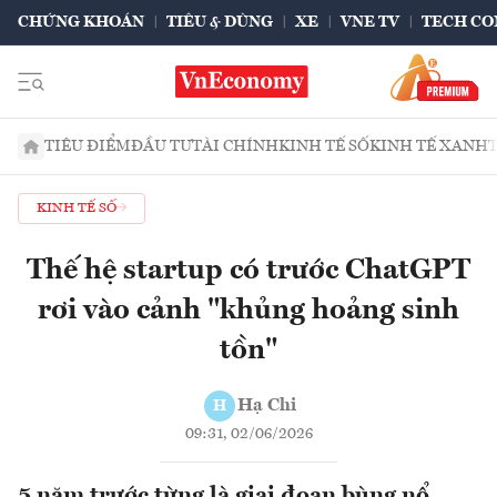
CHỨNG KHOÁN
TIÊU & DÙNG
XE
VNE TV
TECH CO
TIÊU ĐIỂM
ĐẦU TƯ
TÀI CHÍNH
KINH TẾ SỐ
KINH TẾ XANH
KINH TẾ SỐ
Thế hệ startup có trước ChatGPT
rơi vào cảnh "khủng hoảng sinh
tồn"
Hạ Chi
H
09:31, 02/06/2026
5 năm trước từng là giai đoạn bùng nổ