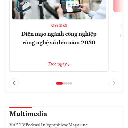
Kinh tế số
Vi
Diện mạo ngành công nghiệp
tối
công nghệ số đến năm 2030
Đọc ngay
Multimedia
VnE TV
Podcast
Infographics
eMagazine