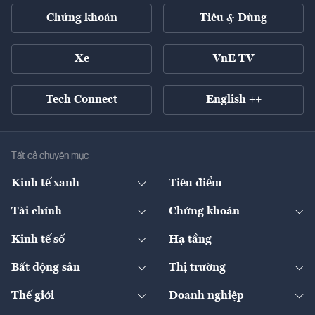
Chứng khoán
Tiêu & Dùng
Xe
VnE TV
Tech Connect
English ++
Tất cả chuyên mục
Kinh tế xanh
Tiêu điểm
Chuyển động xanh
Tài chính
Chứng khoán
Pháp lý
Ngân hàng
Doanh nghiệp niêm yết
Kinh tế số
Hạ tầng
Thương hiệu xanh
Thị trường vốn
Thị trường
Sản phẩm - Thị trường
Bất động sản
Thị trường
Diễn đàn
Thuế
Đầu tư
Tài sản số
Chính sách
Xuất nhập khẩu
Thế giới
Doanh nghiệp
Bảo hiểm
Quốc tế
Dịch vụ số
Thị trường
Khung pháp lý