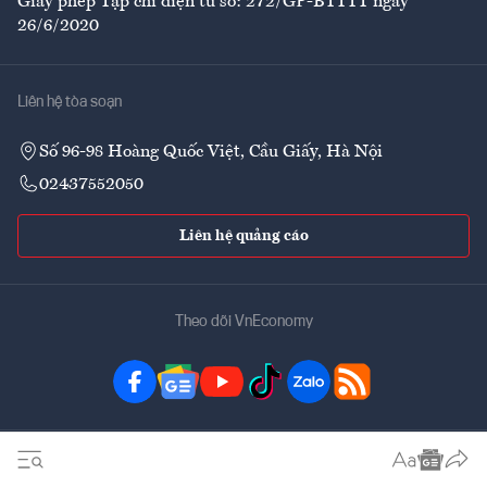
Giấy phép Tạp chí điện tử số: 272/GP-BTTTT ngày
26/6/2020
Liên hệ tòa soạn
Số 96-98 Hoàng Quốc Việt, Cầu Giấy, Hà Nội
02437552050
Liên hệ quảng cáo
Theo dõi VnEconomy
Đặt mua ấn phẩm