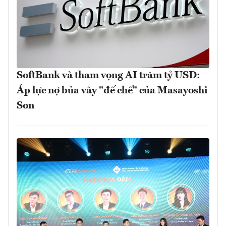
SoftBank và tham vọng AI trăm tỷ USD:
Áp lực nợ bủa vây "đế chế" của Masayoshi
Son