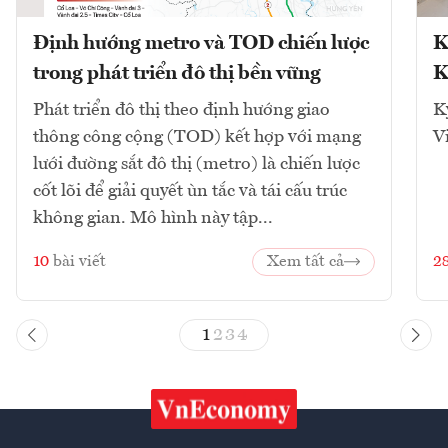
Định hướng metro và TOD chiến lược
K
trong phát triển đô thị bền vững
K
Phát triển đô thị theo định hướng giao
K
thông công cộng (TOD) kết hợp với mạng
V
lưới đường sắt đô thị (metro) là chiến lược
cốt lõi để giải quyết ùn tắc và tái cấu trúc
không gian. Mô hình này tập...
10
bài viết
Xem tất cả
2
1
2
3
4