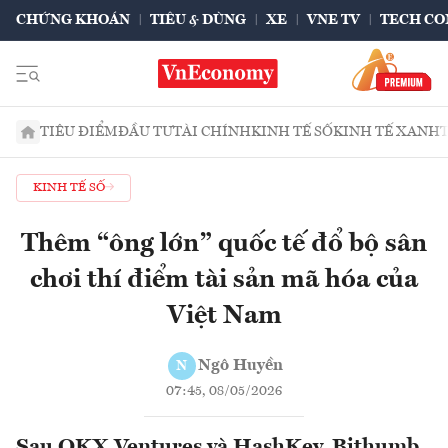
CHỨNG KHOÁN
TIÊU & DÙNG
XE
VNE TV
TECH CO
TIÊU ĐIỂM
ĐẦU TƯ
TÀI CHÍNH
KINH TẾ SỐ
KINH TẾ XANH
KINH TẾ SỐ
Thêm “ông lớn” quốc tế đổ bộ sân
chơi thí điểm tài sản mã hóa của
Việt Nam
Ngô Huyền
N
07:45, 08/05/2026
Sau OKX Ventures và HashKey, Bithumb