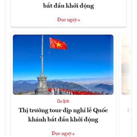
bắt đầu khởi động
Đọc ngay
Du lịch
Thị trường tour dịp nghỉ lễ Quốc
Du 
khánh bắt đầu khởi động
tr
Đọc ngay