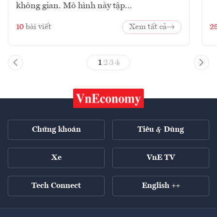
không gian. Mô hình này tập...
10
bài viết
Xem tất cả
2
1
2
3
4
Chứng khoán
Tiêu & Dùng
Xe
VnE TV
Tech Connect
English ++