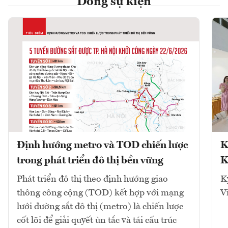
Dòng sự kiện
Định hướng metro và TOD chiến lược
K
trong phát triển đô thị bền vững
K
Phát triển đô thị theo định hướng giao
K
thông công cộng (TOD) kết hợp với mạng
V
lưới đường sắt đô thị (metro) là chiến lược
cốt lõi để giải quyết ùn tắc và tái cấu trúc