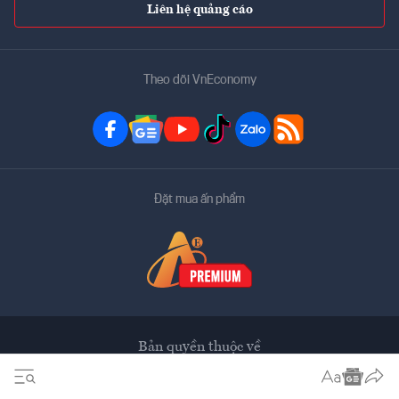
Liên hệ quảng cáo
Theo dõi VnEconomy
Đặt mua ấn phẩm
Bản quyền thuộc về
VnEconomy