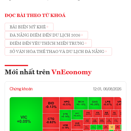
ĐỌC BÀI THEO TỪ KHOÁ
BÃI BIỂN MỸ KHÊ
ĐÀ NẴNG ĐIỂM ĐẾN DU LỊCH 2026
ĐIỂM ĐẾN YÊU THÍCH MIỀN TRUNG
SỞ VĂN HÓA THỂ THAO VÀ DU LỊCH ĐÀ NẴNG
Mới nhất trên
VnEconomy
Chứng khoán
12:01, 06/08/2026