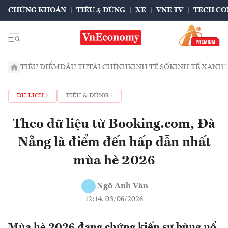
CHỨNG KHOÁN
TIÊU & DÙNG
XE
VNE TV
TECH CO
TIÊU ĐIỂM
ĐẦU TƯ
TÀI CHÍNH
KINH TẾ SỐ
KINH TẾ XANH
DU LỊCH
TIÊU & DÙNG
Theo dữ liệu từ Booking.com, Đà
Nẵng là điểm đến hấp dẫn nhất
mùa hè 2026
Ngô Anh Văn
12:14, 03/06/2026
Mùa hè 2026 đang chứng kiến sự bùng nổ