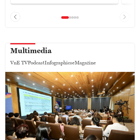
Multimedia
VnE TV
Podcast
Infographics
eMagazine