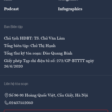
Đẹp +
An sinh
Podcast
Infographics
Giải trí
Y tế
Nhà
Ban Biên tập
Ẩm thực
Chủ tịch HĐBT: TS. Chử Văn Lâm
Tổng biên tập: Chử Thị Hạnh
Tổng thư ký tòa soạn: Đào Quang Bính
Giấy phép Tạp chí điện tử số: 272/GP-BTTTT ngày
26/6/2020
Liên hệ tòa soạn
Số 96-98 Hoàng Quốc Việt, Cầu Giấy, Hà Nội
02437552050