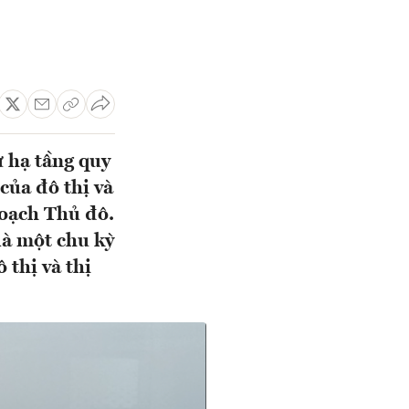
ư hạ tầng quy
của đô thị và
hoạch Thủ đô.
là một chu kỳ
 thị và thị