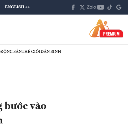
ENGLISH ++
 ĐỘNG SẢN
THẾ GIỚI
DÂN SINH
g bước vào
n