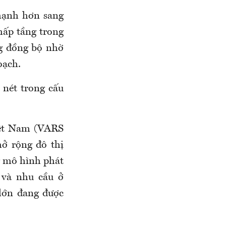
mạnh hơn sang
hấp tầng trong
ng đồng bộ nhờ
oạch.
 nét trong cấu
iệt Nam (VARS
mở rộng đô thị
g mô hình phát
 và nhu cầu ở
 lớn đang được