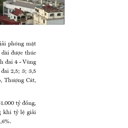
iải phóng mặt
 dài được thúc
nh đai 4 - Vùng
ai 2,5; 3; 3,5
, Thượng Cát,
1.000 tỷ đồng,
khi tỷ lệ giải
2,6%.