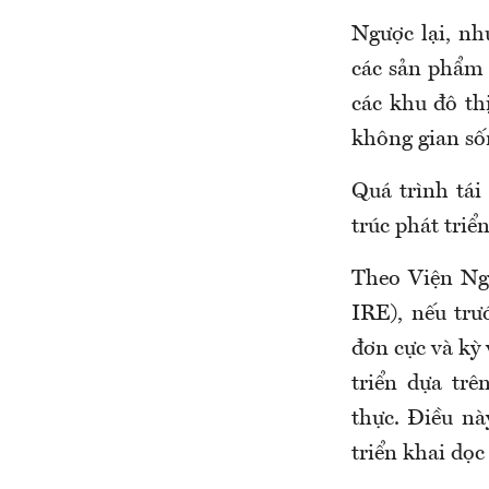
Ngược lại, n
các sản phẩm 
các khu đô th
không gian sốn
Quá trình tái
trúc phát triể
Theo Viện Ng
IRE), nếu trư
đơn cực và kỳ
triển dựa tr
thực. Điều nà
triển khai dọc