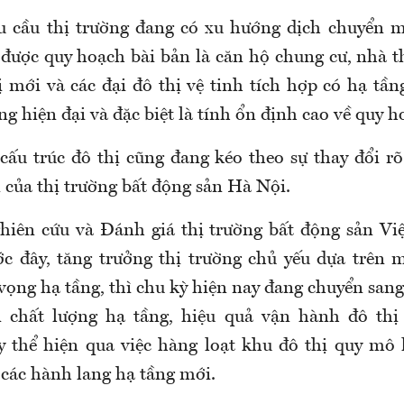
hu cầu thị trường đang có xu hướng dịch chuyển 
được quy hoạch bài bản là căn hộ chung cư, nhà t
ị mới và các đại đô thị vệ tinh tích hợp có hạ tầ
g hiện đại và đặc biệt là tính ổn định cao về quy h
 cấu trúc đô thị cũng đang kéo theo sự thay đổi rõ
n của thị trường bất động sản Hà Nội.
hiên cứu và Đánh giá thị trường bất động sản V
ớc đây, tăng trưởng thị trường chủ yếu dựa trên 
 vọng hạ tầng, thì chu kỳ hiện nay đang chuyển san
ên chất lượng hạ tầng, hiệu quả vận hành đô thị
y thể hiện qua việc hàng loạt khu đô thị quy mô
 các hành lang hạ tầng mới.