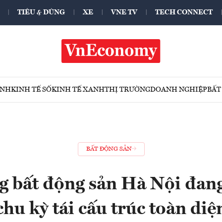
TIÊU & DÙNG
XE
VNE TV
TECH CONNECT
ÍNH
KINH TẾ SỐ
KINH TẾ XANH
THỊ TRƯỜNG
DOANH NGHIỆP
BẤT
BẤT ĐỘNG SẢN
g bất động sản Hà Nội đan
chu kỳ tái cấu trúc toàn diệ