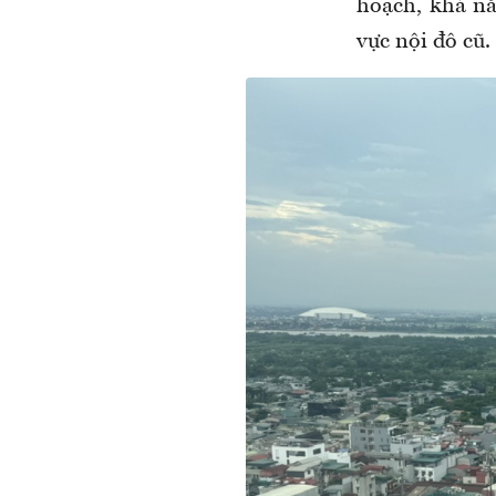
hoạch, khả nă
vực nội đô cũ.