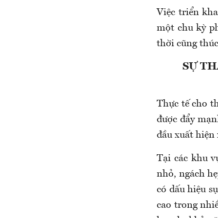
Việc triển kh
một chu kỳ ph
thời cũng thú
SỰ TH
Thực
tế cho t
được đẩy mạnh
đầu xuất hiện
Tại các khu v
nhỏ, ngách hẹ
có dấu hiệu s
cao trong nhi