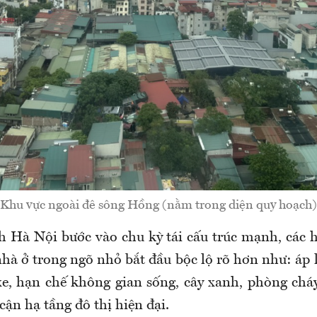
Khu vực ngoài đê sông Hồng (nằm trong diện quy hoạch)
h Hà Nội bước vào chu kỳ tái cấu trúc mạnh, các 
hà ở trong ngõ nhỏ bắt đầu bộc lộ rõ hơn như: áp l
xe, hạn chế không gian sống, cây xanh, phòng chá
cận hạ tầng đô thị hiện đại.