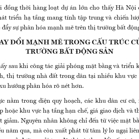
ai đồng thời hàng loạt dự án lớn cho thấy Hà Nội
át triển hạ tầng mang tính tập trung và chiến lượ
c đẩy sự phân hóa mạnh mẽ trên thị trường bất độn
AY ĐỔI MẠNH MẼ TRONG CẤU TRÚC C
TRƯỜNG BẤT ĐỘNG SẢN
hấy s
au khi công tác giải phóng mặt bằng và triển 
, thị trường nhà đất trong dân tại nhiều khu vực
 xu hướng phân hóa rõ nét hơn.
ực nằm trong diện quy hoạch, các khu dân cư cũ,
p hoặc khu vực hạ tầng hạn chế, giá giao dịch và 
ụt giảm. Nguyên nhân không chỉ đến từ việc mặt bằ
ều năm qua, mà còn xuất phát từ tâm lý lo ngại liê