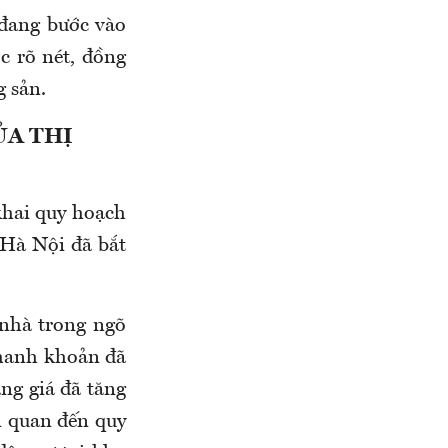
 đang bước vào
c rõ nét, đồng
g sản.
ỦA THỊ
khai quy hoạch
 Hà Nội đã bắt
 nhà trong ngõ
thanh khoản đã
ng giá đã tăng
n quan đến quy