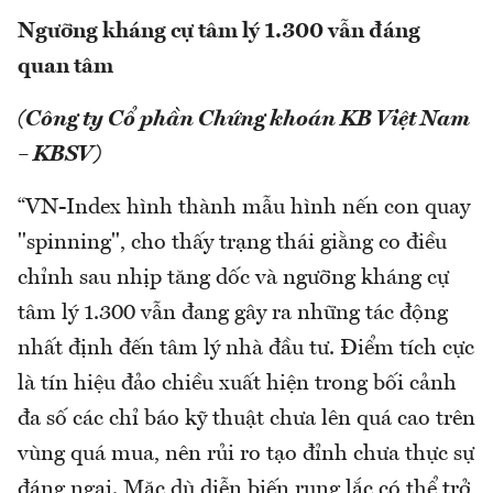
Ngưỡng kháng cự tâm lý 1.300 vẫn đáng
quan tâm
(Công ty Cổ phần Chứng khoán KB Việt Nam
– KBSV)
“VN-Index hình thành mẫu hình nến con quay
"spinning", cho thấy trạng thái giằng co điều
chỉnh sau nhịp tăng dốc và ngưỡng kháng cự
tâm lý 1.300 vẫn đang gây ra những tác động
nhất định đến tâm lý nhà đầu tư. Điểm tích cực
là tín hiệu đảo chiều xuất hiện trong bối cảnh
đa số các chỉ báo kỹ thuật chưa lên quá cao trên
vùng quá mua, nên rủi ro tạo đỉnh chưa thực sự
đáng ngại. Mặc dù diễn biến rung lắc có thể trở