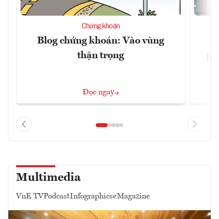
Chứng khoán
Blog chứng khoán: Vào vùng
V
thận trọng
ph
Đọc ngay
Multimedia
VnE TV
Podcast
Infographics
eMagazine