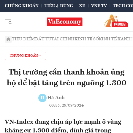
CHỨNG KHOÁN
TIÊU & DÙNG
XE
VNE TV
TECH CO
TIÊU ĐIỂM
ĐẦU TƯ
TÀI CHÍNH
KINH TẾ SỐ
KINH TẾ XANH
CHỨNG KHOÁN
Thị trường cần thanh khoản ủng
hộ để bật tăng trên ngưỡng 1.300
Hà Anh
H
08:35, 29/09/2024
VN-Index đang chịu áp lực mạnh ở vùng
kháng cự 1.300 điểm, đỉnh giá trong