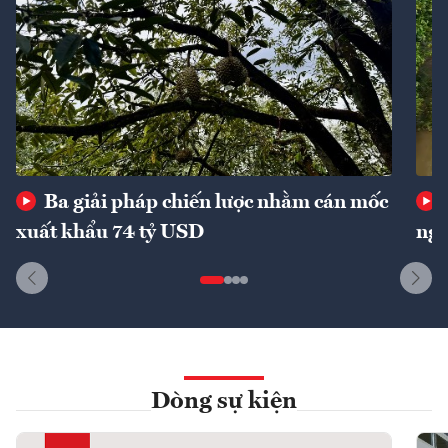
Ba giải pháp chiến lược nhằm cán mốc
xuất khẩu 74 tỷ USD
ngu
Dòng sự kiện