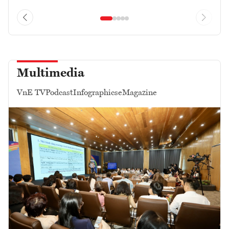
Multimedia
VnE TV
Podcast
Infographics
eMagazine