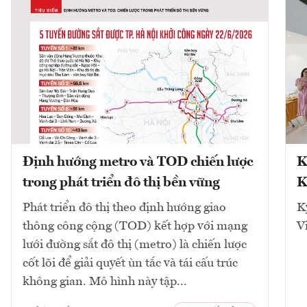
Định hướng metro và TOD chiến lược
K
trong phát triển đô thị bền vững
K
Phát triển đô thị theo định hướng giao
K
thông công cộng (TOD) kết hợp với mạng
V
lưới đường sắt đô thị (metro) là chiến lược
cốt lõi để giải quyết ùn tắc và tái cấu trúc
không gian. Mô hình này tập...