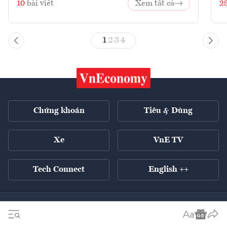
10
bài viết
Xem tất cả
2
1
2
3
4
Chứng khoán
Tiêu & Dùng
Xe
VnE TV
Tech Connect
English ++
Tất cả chuyên mục