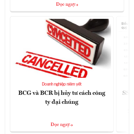
Đọc ngay
Doanh nghiệp niêm yết
BCG và BCR bị hủy tư cách công
SSI 
ty đại chúng
2/
Đọc ngay