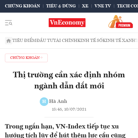
CHỨNG KHOÁN
TIÊU & DÙNG
XE
VNE TV
TECH CO
TIÊU ĐIỂM
ĐẦU TƯ
TÀI CHÍNH
KINH TẾ SỐ
KINH TẾ XANH
CHỨNG KHOÁN
Thị trường cần xác định nhóm
ngành dẫn dắt mới
Hà Anh
H
18:45, 10/07/2021
Trong ngắn hạn, VN-Index tiếp tục xu
hướng tích lũy để hút thêm lực cầu cũng