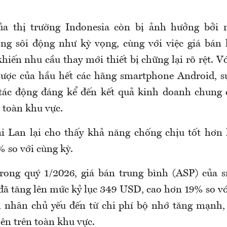
ủa thị trường Indonesia còn bị ảnh hưởng bở
g sôi động như kỳ vọng, cùng với việc giá bán 
hiến nhu cầu thay mới thiết bị chững lại rõ rệt. Với
lược của hầu hết các hãng smartphone Android, sự
 tác động đáng kể đến kết quả kinh doanh chung 
 toàn khu vực.
i Lan lại cho thấy khả năng chống chịu tốt hơn 
 so với cùng kỳ.
rong quý 1/2026, giá bán trung bình (ASP) của 
 tăng lên mức kỷ lục 349 USD, cao hơn 19% so v
n nhân chủ yếu đến từ chi phí bộ nhớ tăng mạnh,
 lên trên toàn khu vực.