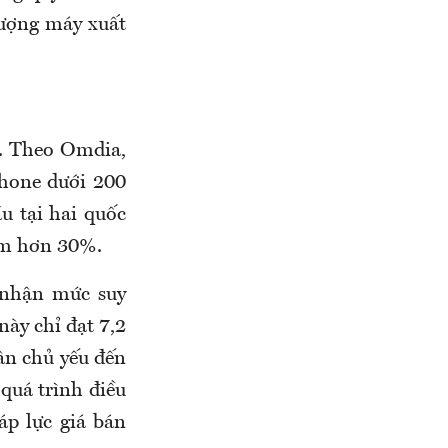
lượng máy xuất
%. Theo Omdia,
hone dưới 200
u tại hai quốc
iảm hơn 30%.
 nhận mức suy
ày chỉ đạt 7,2
hân chủ yếu đến
 quá trình điều
 áp lực giá bán