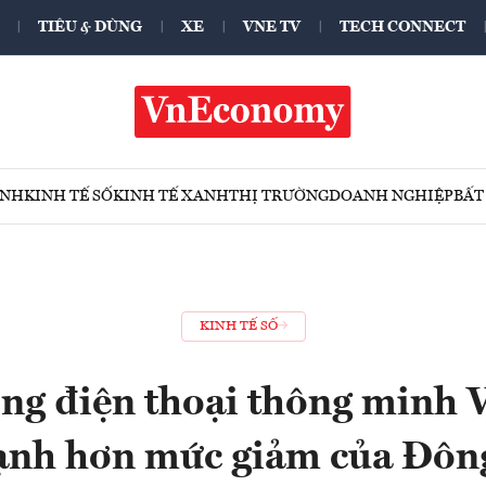
TIÊU & DÙNG
XE
VNE TV
TECH CONNECT
ÍNH
KINH TẾ SỐ
KINH TẾ XANH
THỊ TRƯỜNG
DOANH NGHIỆP
BẤT
KINH TẾ SỐ
ờng điện thoại thông minh 
ạnh hơn mức giảm của Đôn