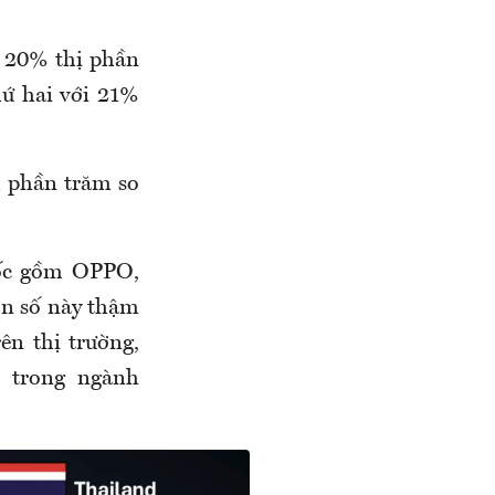
rì 20% thị phần
ứ hai với 21%
m phần trăm so
uốc gồm OPPO,
on số này thậm
ên thị trường,
 trong ngành