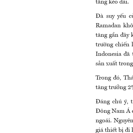
tăng kéo dài.
Đà suy yếu c
Ramadan khôn
tăng gần đây k
trường chiến 
Indonesia đã
sản xuất trong
Trong đó, Thá
tăng trưởng 2%
Đáng chú ý, t
Đông Nam Á đã
ngoái. Nguyê
giá thiết bị đi