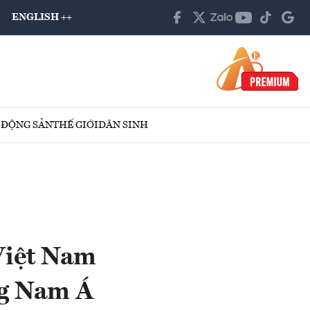
ENGLISH ++
 ĐỘNG SẢN
THẾ GIỚI
DÂN SINH
Việt Nam
g Nam Á