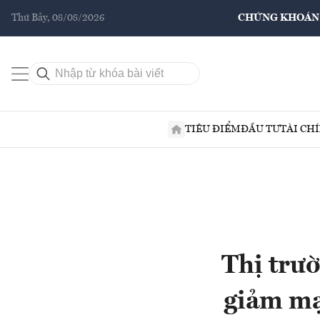
Thứ Bảy, 08/08/2026
CHỨNG KHOÁN
TIÊU ĐIỂM
ĐẦU TƯ
TÀI CH
Thị trư
giảm m