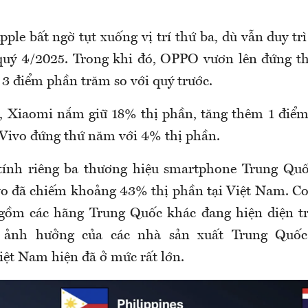
ple bất ngờ tụt xuống vị trí thứ ba, dù vẫn duy t
quý 4/2025. Trong khi đó, OPPO vươn lên đứng th
 3 điểm phần trăm so với quý trước.
tư, Xiaomi nắm giữ 18% thị phần, tăng thêm 1 điể
. Vivo đứng thứ năm với 4% thị phần.
 tính riêng ba thương hiệu smartphone Trung Q
o đã chiếm khoảng 43% thị phần tại Việt Nam. C
gồm các hãng Trung Quốc khác đang hiện diện tr
c ảnh hưởng của các nhà sản xuất Trung Quốc
ệt Nam hiện đã ở mức rất lớn.