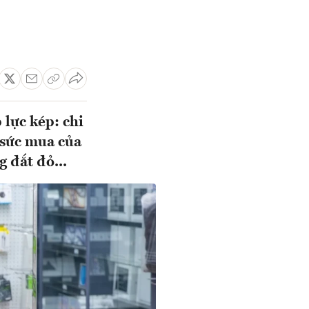
 lực kép: chi
 sức mua của
g đắt đỏ...