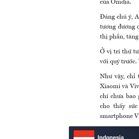
của Omdia.
Đáng chú ý, Ap
tương đương 
thị phần, tăng
Ở vị trí thứ 
với quý trước
Như vậy, chỉ
Xiaomi và Viv
chí chưa bao 
cho thấy sứ
smartphone Vi