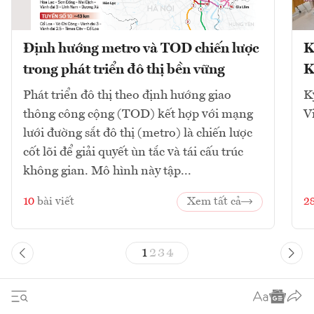
Định hướng metro và TOD chiến lược
K
trong phát triển đô thị bền vững
K
Phát triển đô thị theo định hướng giao
K
thông công cộng (TOD) kết hợp với mạng
V
lưới đường sắt đô thị (metro) là chiến lược
cốt lõi để giải quyết ùn tắc và tái cấu trúc
không gian. Mô hình này tập...
10
bài viết
Xem tất cả
2
1
2
3
4