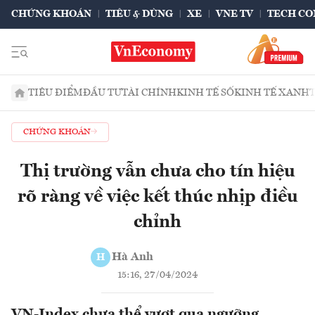
CHỨNG KHOÁN
TIÊU & DÙNG
XE
VNE TV
TECH CO
TIÊU ĐIỂM
ĐẦU TƯ
TÀI CHÍNH
KINH TẾ SỐ
KINH TẾ XANH
CHỨNG KHOÁN
Thị trường vẫn chưa cho tín hiệu
rõ ràng về việc kết thúc nhịp điều
chỉnh
Hà Anh
H
15:16, 27/04/2024
VN-Index chưa thể vượt qua ngưỡng