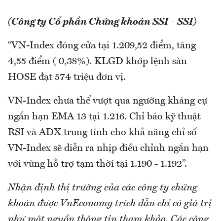
(Công ty Cổ phần Chứng khoán SSI – SSI)
“VN-Index đóng cửa tại 1.209,52 điểm, tăng
4,55 điểm ( 0,38%). KLGD khớp lệnh sàn
HOSE đạt 574 triệu đơn vị.
VN-Index chưa thể vượt qua ngưỡng kháng cự
ngắn hạn EMA 13 tại 1.216. Chỉ báo kỹ thuật
RSI và ADX trung tính cho khả năng chỉ số
VN-Index sẽ diễn ra nhịp điều chỉnh ngắn hạn
với vùng hỗ trợ tạm thời tại 1.190 - 1.192”.
Nhận định thị trường của các công ty chứng
khoán được VnEconomy trích dẫn chỉ có giá trị
như một nguồn thông tin tham khảo. Các công