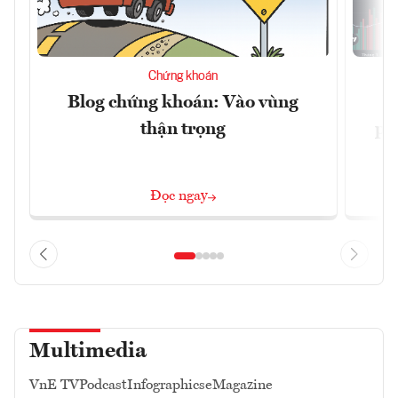
Chứng khoán
Blog chứng khoán: Vào vùng
V
thận trọng
ph
Đọc ngay
Multimedia
VnE TV
Podcast
Infographics
eMagazine