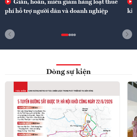
Giãn, hoãn, miễn giảm hàng loạt thuế
phí hỗ trợ người dân và doanh nghiệp
kin
Dòng sự kiện