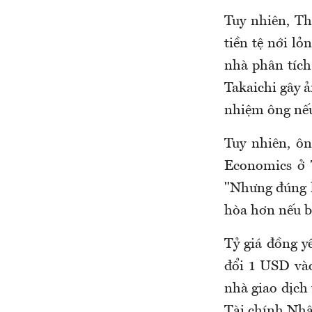
Tuy nhiên, Th
tiền tệ nới lỏ
nhà phân tích
Takaichi gây 
nhiệm ông nếu
Tuy nhiên, ôn
Economics ở 
"Nhưng đúng l
hòa hơn nếu b
Tỷ giá đồng y
đổi 1 USD vào
nhà giao dịch 
Tài chính Nhậ