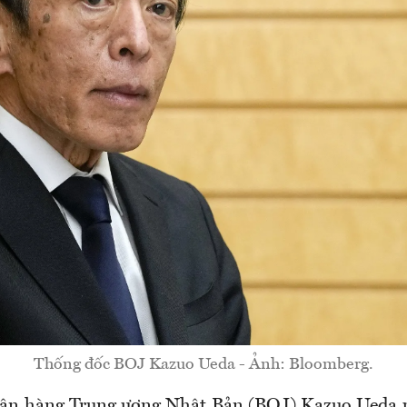
Thống đốc BOJ Kazuo Ueda - Ảnh: Bloomberg.
ân hàng Trung ương Nhật Bản (BOJ) Kazuo Ueda p