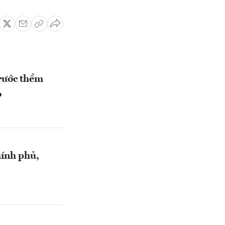
rước thềm
o
hính phủ,