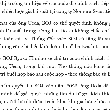
 thị trường tín hiệu về các bước đi chính sách tiếp
 chiến lược gia lãi suất tại công ty Nomura Securiti
mặt của ông Ueda, BOJ có thể quyết định không g
ình lãi suất trong tương lai. Do sự không chắc chắ
 toàn của vị Thống đốc, việc BOJ có tăng lãi s
hông cũng là điều khó đoán định”, bà Iwashita nói.
 BOJ Ryozo Himino sẽ chủ trì cuộc chính sách ti
 ông Ueda, trong khi một Phó thống đốc khác là
trì buổi họp báo sau cuộc họp - theo thông báo từ 
n nắm quyền tại BOJ vào năm 2023, ông Ueda đã
mình để giải quyết những tàn dư từ gói kích thí
iệm. Nỗ lực đó được triển khai khi giá hàng hóa 
, cộng thêm tình trạng thiếu hụt lao động ngày càn