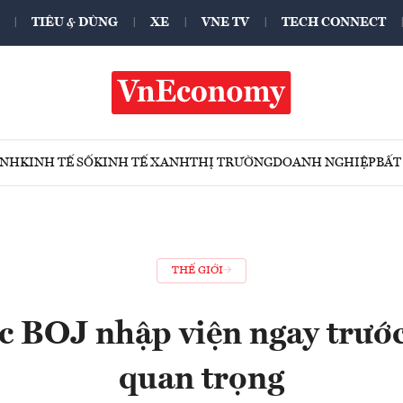
TIÊU & DÙNG
XE
VNE TV
TECH CONNECT
ÍNH
KINH TẾ SỐ
KINH TẾ XANH
THỊ TRƯỜNG
DOANH NGHIỆP
BẤT
THẾ GIỚI
 BOJ nhập viện ngay trướ
quan trọng