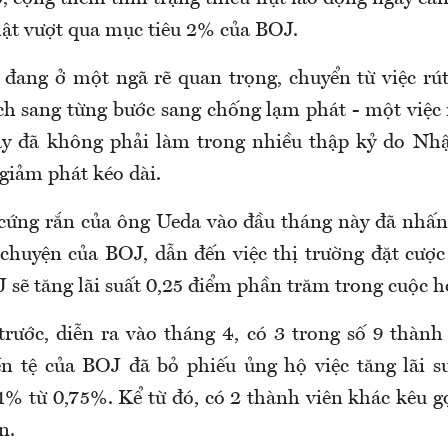
ật vượt qua mục tiêu 2% của BOJ.
 đang ở một ngã rẽ quan trọng, chuyển từ việc rút
ch sang từng bước sang chống lạm phát - một việ
ày đã không phải làm trong nhiều thập kỷ do Nhậ
giảm phát kéo dài.
 cứng rắn của ông Ueda vào đầu tháng này đã nhấ
 chuyện của BOJ, dẫn đến việc thị trường đặt cượ
sẽ tăng lãi suất 0,25 điểm phần trăm trong cuộc h
trước, diễn ra vào tháng 4, có 3 trong số 9 thành
ền tệ của BOJ đã bỏ phiếu ủng hộ việc tăng lãi s
% từ 0,75%. Kể từ đó, có 2 thành viên khác kêu gọ
n.