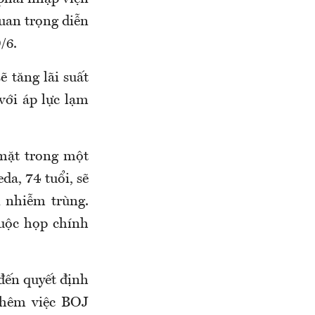
quan trọng diễn
/6.
 tăng lãi suất
với áp lực lạm
mặt trong một
da, 74 tuổi, sẽ
ị nhiễm trùng.
cuộc họp chính
đến quyết định
 thêm việc BOJ