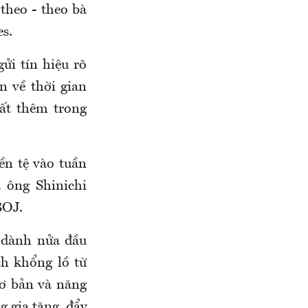
 theo - theo bà
es.
ửi tín hiệu rõ
n về thời gian
uất thêm trong
ền tệ vào tuần
 ông Shinichi
BOJ.
 dành nửa đầu
ch khổng lồ từ
cơ bản và năng
g gia tăng, đẩy