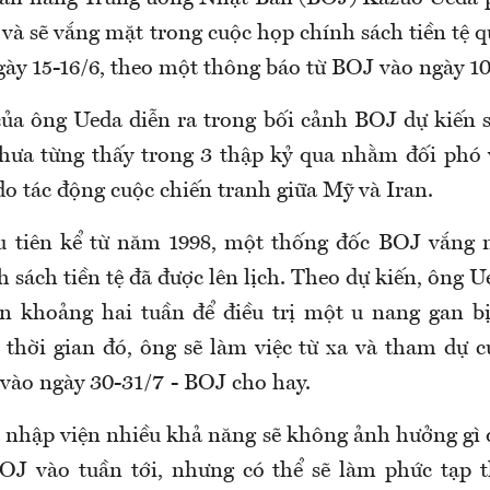
tế và sẽ vắng mặt trong cuộc họp chính sách tiền tệ 
gày 15-16/6, theo một thông báo từ BOJ vào ngày 10
ủa ông Ueda diễn ra trong bối cảnh BOJ dự kiến sẽ
hưa từng thấy trong 3 thập kỷ qua nhằm đối phó 
do tác động cuộc chiến tranh giữa Mỹ và Iran.
ầu tiên kể từ năm 1998, một thống đốc BOJ vắng 
 sách tiền tệ đã được lên lịch. Theo dự kiến, ông Ue
ện khoảng hai tuần để điều trị một u nang gan b
thời gian đó, ông sẽ làm việc từ xa và tham dự 
 vào ngày 30-31/7 - BOJ cho hay.
 nhập viện nhiều khả năng sẽ không ảnh hưởng gì 
BOJ vào tuần tới, nhưng có thể sẽ làm phức tạp