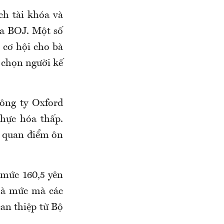
ch tài khóa và
của BOJ. Một số
 cơ hội cho bà
 chọn người kế
công ty Oxford
hực hóa thấp.
ó quan điểm ôn
 mức 160,5 yên
 là mức mà các
can thiệp từ Bộ