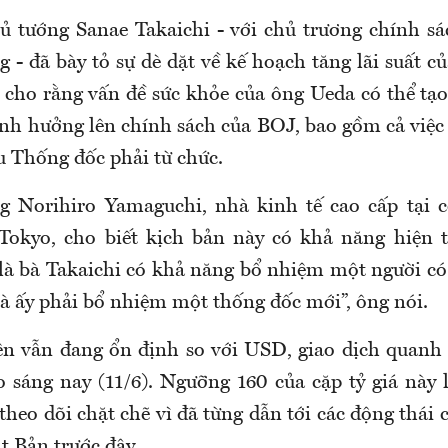
ủ tướng Sanae Takaichi - với chủ trương chính sá
ng - đã bày tỏ sự dè dặt về kế hoạch tăng lãi suất 
 cho rằng vấn đề sức khỏe của ông Ueda có thể tạo
ảnh hưởng lên chính sách của BOJ, bao gồm cả việc
 Thống đốc phải từ chức.
g Norihiro Yamaguchi, nhà kinh tế cao cấp tại 
Tokyo, cho biết kịch bản này có khả năng hiện t
à bà Takaichi có khả năng bổ nhiệm một người c
à ấy phải bổ nhiệm một thống đốc mới”, ông nói.
ên vẫn đang ổn định so với USD, giao dịch quanh
 sáng nay (11/6). Ngưỡng 160 của cặp tỷ giá này
theo dõi chặt chẽ vì đã từng dẫn tới các động thái 
t Bản trước đây.