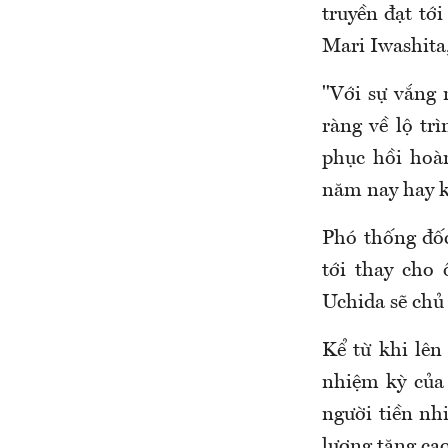
truyền đạt tới
Mari Iwashita,
"Với sự vắng 
ràng về lộ tr
phục hồi hoàn
năm nay hay k
Phó thống đốc
tới thay cho
Uchida sẽ chủ 
Kể từ khi lê
nhiệm kỳ của 
người tiền nh
lượng tăng cao