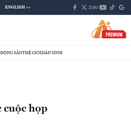
ENGLISH ++
 ĐỘNG SẢN
THẾ GIỚI
DÂN SINH
c cuộc họp