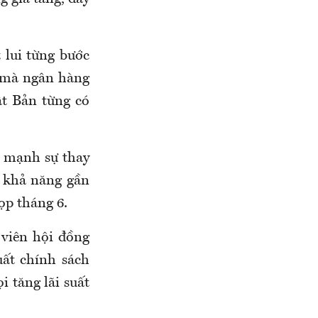
 lui từng bước
c mà ngân hàng
t Bản từng có
n mạnh sự thay
c khả năng gần
ọp tháng 6.
 viên hội đồng
uất chính sách
i tăng lãi suất