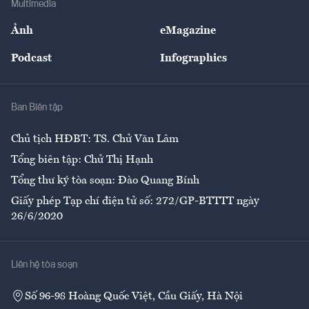
Multimedia
Sự kiện
Nhân lực
Ảnh
eMagazine
Đẹp +
An sinh
Podcast
Infographics
Giải trí
Y tế
Nhà
Ban Biên tập
Ẩm thực
Chủ tịch HĐBT: TS. Chử Văn Lâm
Tổng biên tập: Chử Thị Hạnh
Tổng thư ký tòa soạn: Đào Quang Bính
Giấy phép Tạp chí điện tử số: 272/GP-BTTTT ngày
26/6/2020
Liên hệ tòa soạn
Số 96-98 Hoàng Quốc Việt, Cầu Giấy, Hà Nội