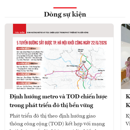
Dòng sự kiện
Định hướng metro và TOD chiến lược
K
trong phát triển đô thị bền vững
K
Phát triển đô thị theo định hướng giao
K
thông công cộng (TOD) kết hợp với mạng
V