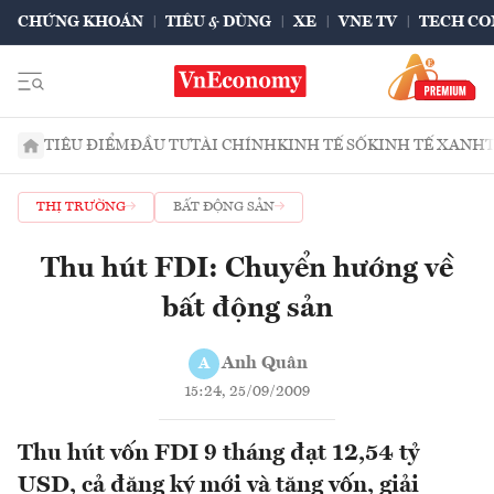
CHỨNG KHOÁN
TIÊU & DÙNG
XE
VNE TV
TECH CO
TIÊU ĐIỂM
ĐẦU TƯ
TÀI CHÍNH
KINH TẾ SỐ
KINH TẾ XANH
THỊ TRƯỜNG
BẤT ĐỘNG SẢN
Thu hút FDI: Chuyển hướng về
bất động sản
Anh Quân
A
15:24, 25/09/2009
Thu hút vốn FDI 9 tháng đạt 12,54 tỷ
USD, cả đăng ký mới và tăng vốn, giải