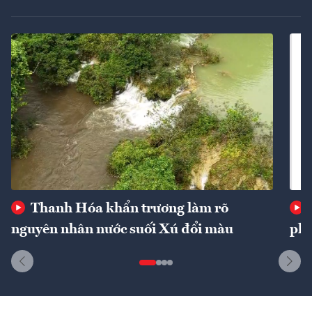
Thanh Hóa khẩn trương làm rõ
nguyên nhân nước suối Xú đổi màu
phí