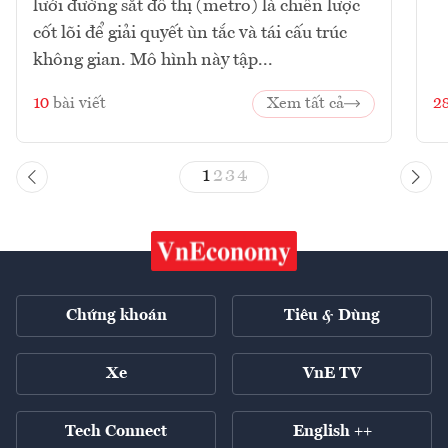
lưới đường sắt đô thị (metro) là chiến lược
cốt lõi để giải quyết ùn tắc và tái cấu trúc
không gian. Mô hình này tập...
10
bài viết
Xem tất cả
2
1
2
3
4
Chứng khoán
Tiêu & Dùng
Xe
VnE TV
Tech Connect
English ++