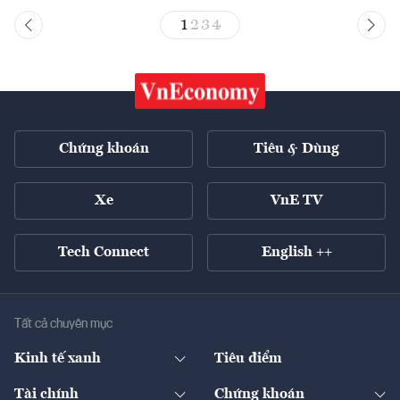
1
2
3
4
Chứng khoán
Tiêu & Dùng
Xe
VnE TV
Tech Connect
English ++
Tất cả chuyên mục
Kinh tế xanh
Tiêu điểm
Chuyển động xanh
Tài chính
Chứng khoán