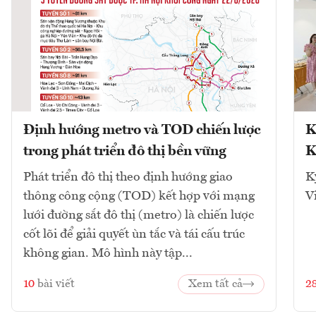
Định hướng metro và TOD chiến lược
K
trong phát triển đô thị bền vững
K
Phát triển đô thị theo định hướng giao
K
thông công cộng (TOD) kết hợp với mạng
V
lưới đường sắt đô thị (metro) là chiến lược
cốt lõi để giải quyết ùn tắc và tái cấu trúc
không gian. Mô hình này tập...
10
bài viết
Xem tất cả
2