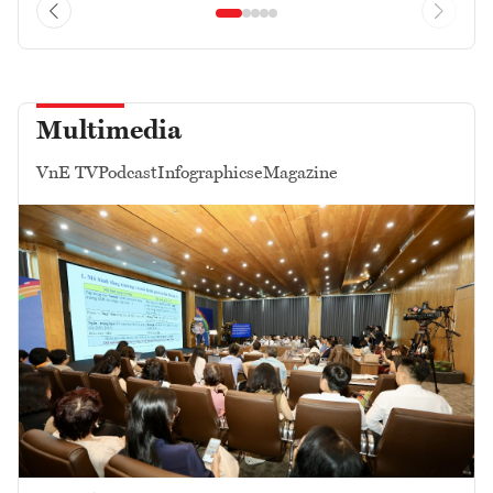
Multimedia
VnE TV
Podcast
Infographics
eMagazine