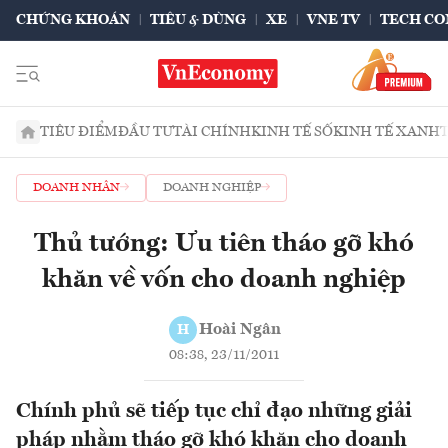
CHỨNG KHOÁN
TIÊU & DÙNG
XE
VNE TV
TECH CO
TIÊU ĐIỂM
ĐẦU TƯ
TÀI CHÍNH
KINH TẾ SỐ
KINH TẾ XANH
DOANH NHÂN
DOANH NGHIỆP
Thủ tướng: Ưu tiên tháo gỡ khó
khăn về vốn cho doanh nghiệp
Hoài Ngân
H
08:38, 23/11/2011
Chính phủ sẽ tiếp tục chỉ đạo những giải
pháp nhằm tháo gỡ khó khăn cho doanh