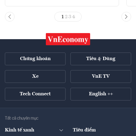
1
2
3
4
Chứng khoán
Tiêu & Dùng
Xe
VnE TV
Tech Connect
English ++
Tất cả chuyên mục
Kinh tế xanh
Tiêu điểm