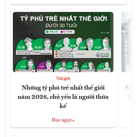
Thế giới
Những tỷ phú trẻ nhất thế giới
Số n
năm 2026, chủ yếu là người thừa
26%
kế
Đọc ngay