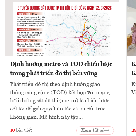
Định hướng metro và TOD chiến lược
K
trong phát triển đô thị bền vững
K
Phát triển đô thị theo định hướng giao
K
thông công cộng (TOD) kết hợp với mạng
V
lưới đường sắt đô thị (metro) là chiến lược
cốt lõi để giải quyết ùn tắc và tái cấu trúc
không gian. Mô hình này tập...
10
bài viết
Xem tất cả
2