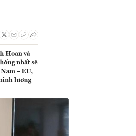
nh Hoan và
hống nhất sẽ
t Nam – EU,
 ninh lương