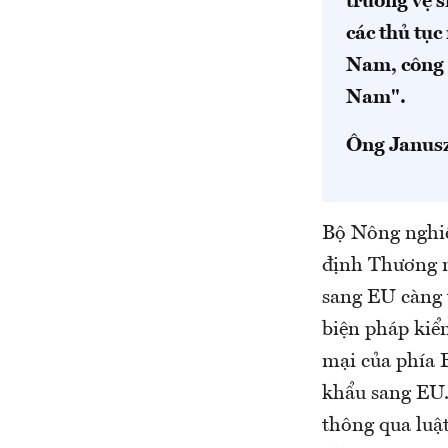
trường vệ 
các thủ tục
Nam, công n
Nam".
Ông Janusz
Bộ Nông nghiệ
định Thương m
sang EU càng 
biện pháp kiểm
mại của phía 
khẩu sang EU.
thông qua luậ