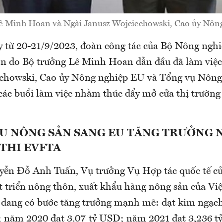
ê Minh Hoan và Ngài Janusz Wojciechowski, Cao ủy Nôn
y từ 20-21/9/2023, đoàn công tác của Bộ Nông nghi
ôn do Bộ trưởng Lê Minh Hoan dẫn đầu đã làm việc
chowski, Cao ủy Nông nghiệp EU và Tổng vụ Nông
các buổi làm việc nhằm thúc đẩy mở cửa thị trường
U NÔNG SẢN SANG EU TĂNG TRƯỞNG 
 THI
EVFTA
yễn Đỗ Anh Tuấn, Vụ trưởng Vụ Hợp tác quốc tế c
t triển nông thôn, xuất khẩu hàng nông sản của V
 đang có bước tăng trưởng mạnh mẽ: đạt kim ngạc
 năm 2020 đạt 3,07 tỷ USD; năm 2021 đạt 3,236 