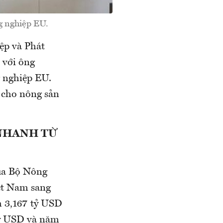
g nghiệp EU.
ệp và Phát
 với ông
 nghiệp EU.
 cho nông sản
NHANH TỪ
ủa Bộ Nông
iệt Nam sang
h 3,167 tỷ USD
tỷ USD và năm