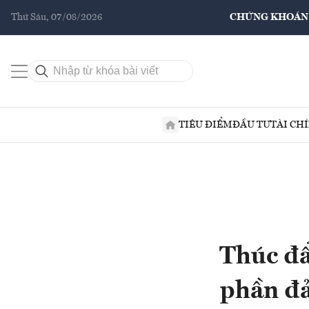
Thứ Sáu, 07/08/2026
CHỨNG KHOÁN
TIÊU ĐIỂM
ĐẦU TƯ
TÀI CH
Thúc đẩ
phần đả