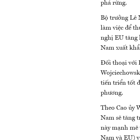
phá rừng.
Bộ trưởng Lê 
làm việc để t
nghị EU tăng 
Nam xuất k
Đối thoại với
Wojciechowski
tiến triển tốt
phương.
Theo Cao ủy W
Nam sẽ tăng t
này mạnh mẽ v
Nam và EU) và