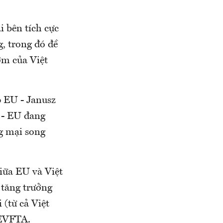
 bên tích cực
, trong đó đề
ơm của Việt
 EU - Janusz
 - EU đang
ng mại song
iữa EU và Việt
 tăng trưởng
(từ cả Việt
 EVFTA.