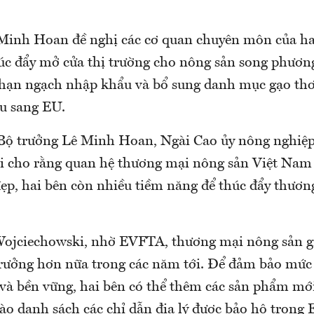
Minh Hoan đề nghị các cơ quan chuyên môn của hai
húc đẩy mở cửa thị trường cho nông sản song phương
hạn ngạch nhập khẩu và bổ sung danh mục gạo th
hẩu sang EU.
 Bộ trưởng Lê Minh Hoan, Ngài Cao ủy nông nghiệp
 cho rằng quan hệ thương mại nông sản Việt Nam
 đẹp, hai bên còn nhiều tiềm năng để thúc đẩy thươ
ojciechowski, nhờ EVFTA, thương mại nông sản g
rưởng hơn nữa trong các năm tới. Để đảm bảo mức
à bền vững, hai bên có thể thêm các sản phẩm mới 
o danh sách các chỉ dẫn địa lý được bảo hộ trong