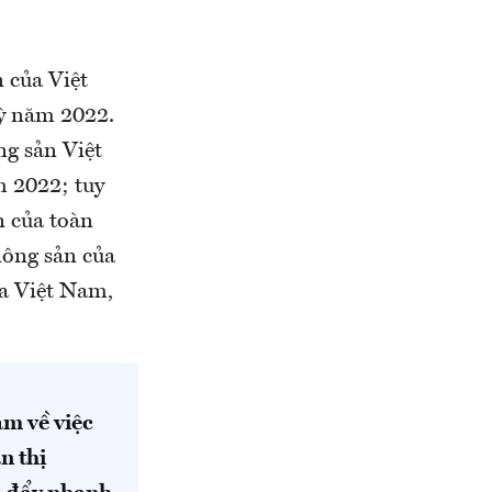
 của Việt
kỳ năm 2022.
ng sản Việt
m 2022; tuy
n của toàn
nông sản của
a Việt Nam,
m về việc
n thị