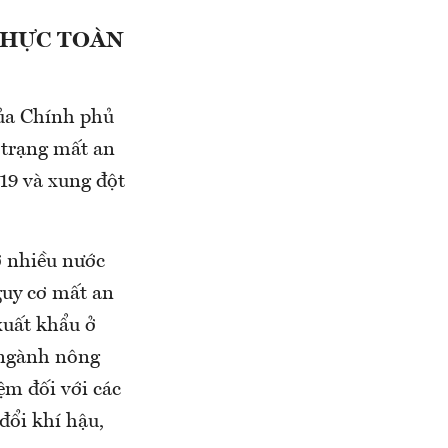
THỰC TOÀN
ủa Chính phủ
 trạng mất an
-19 và xung đột
ở nhiều nước
guy cơ mất an
xuất khẩu ở
 ngành nông
ệm đối với các
đổi khí hậu,