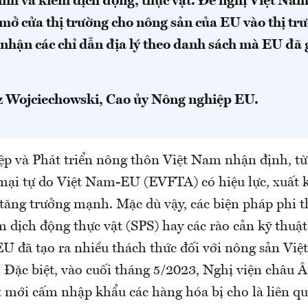
sinh và kiểm dịch động, thực vật. Đề nghị Việt Na
 mở cửa thị trường cho nông sản của EU vào thị tr
hận các chỉ dẫn địa lý theo danh sách mà EU đã g
 Wojciechowski, Cao ủy Nông nghiệp EU.
p và Phát triển nông thôn Việt Nam nhận định, từ
ại tự do Việt Nam-EU (EVFTA) có hiệu lực, xuất 
tăng trưởng mạnh. Mặc dù vậy, các biện pháp phi 
 dịch động thực vật (SPS) hay các rào cản kỹ thuậ
EU đã tạo ra nhiều thách thức đối với nông sản Việ
 Đặc biệt, vào cuối tháng 5/2023, Nghị viện châu Â
t mới cấm nhập khẩu các hàng hóa bị cho là liên q