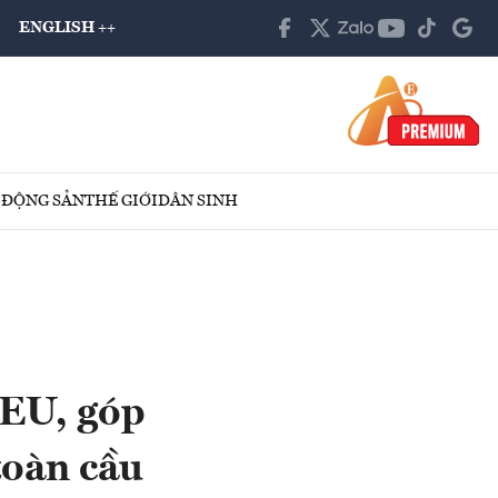
ENGLISH ++
 ĐỘNG SẢN
THẾ GIỚI
DÂN SINH
 EU, góp
toàn cầu