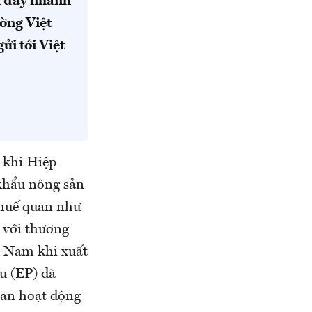
m đẩy nhanh
ường Việt
ửi tới Việt
 khi Hiệp
khẩu nông sản
thuế quan như
t với thương
t Nam khi xuất
u (EP) đã
uan hoạt động