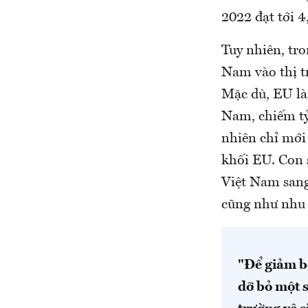
2022 đạt tới 
Tuy nhiên, tr
Nam vào thị t
Mặc dù, EU là
Nam, chiếm tỷ
nhiên chỉ mới
khối EU. Con 
Việt Nam sang
cũng như nhu 
"Để giảm b
dỡ bỏ một s