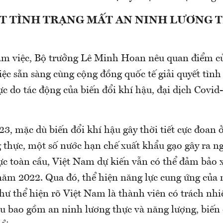
ẾT TÌNH TRẠNG MẤT AN NINH LƯƠNG 
àm việc, Bộ trưởng Lê Minh Hoan nêu quan điểm c
ệc sẵn sàng cùng cộng đồng quốc tế giải quyết tình
c do tác động của biến đổi khí hậu, đại dịch Covid
3, mặc dù biến đổi khí hậu gây thời tiết cực đoan 
g thực, một số nước hạn chế xuất khẩu gạo gây ra n
ực toàn cầu, Việt Nam dự kiến vẫn có thể đảm bảo 
ăm 2022. Qua đó, thể hiện năng lực cung ứng của
hư thể hiện rõ Việt Nam là thành viên có trách nhi
ầu bao gồm an ninh lương thực và năng lượng, biến 