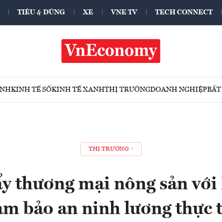
TIÊU & DÙNG
XE
VNE TV
TECH CONNECT
ÍNH
KINH TẾ SỐ
KINH TẾ XANH
THỊ TRƯỜNG
DOANH NGHIỆP
BẤT
THỊ TRƯỜNG
y thương mại nông sản với
m bảo an ninh lương thực 