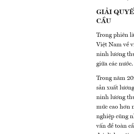
GIẢI QUY
CẦU
Trong phiên l
Việt Nam về vi
ninh lương thự
giữa các nước.
Trong năm 202
sản xuất lươn
ninh lương th
mức cao hơn n
nghiệp cũng n
vấn đề toàn c