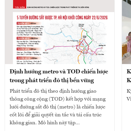
Định hướng metro và TOD chiến lược
K
trong phát triển đô thị bền vững
K
Phát triển đô thị theo định hướng giao
K
thông công cộng (TOD) kết hợp với mạng
V
lưới đường sắt đô thị (metro) là chiến lược
cốt lõi để giải quyết ùn tắc và tái cấu trúc
không gian. Mô hình này tập...