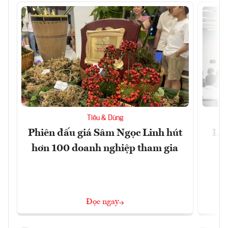
Tiêu & Dùng
Phiên đấu giá Sâm Ngọc Linh hút
Làm
hơn 100 doanh nghiệp tham gia
Đọc ngay