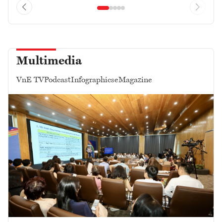
Multimedia
VnE TV
Podcast
Infographics
eMagazine