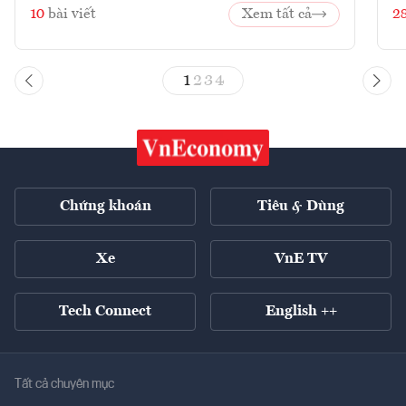
10
bài viết
Xem tất cả
2
1
2
3
4
Chứng khoán
Tiêu & Dùng
Xe
VnE TV
Tech Connect
English ++
Tất cả chuyên mục