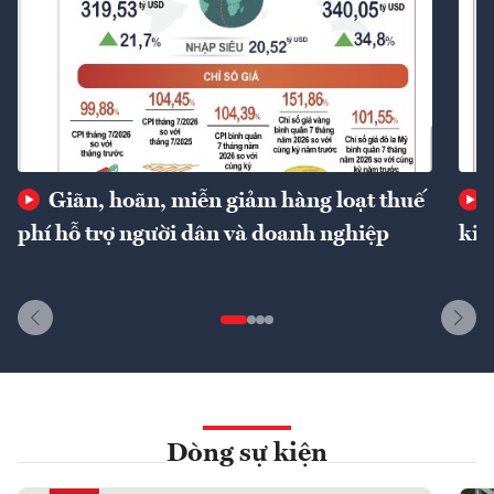
Giãn, hoãn, miễn giảm hàng loạt thuế
phí hỗ trợ người dân và doanh nghiệp
kin
Dòng sự kiện