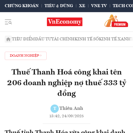
CHỨNG KHOÁN
TIÊU & DÙNG
XE
VNE TV
TECH CO
TIÊU ĐIỂM
ĐẦU TƯ
TÀI CHÍNH
KINH TẾ SỐ
KINH TẾ XANH
DOANH NGHIỆP
Thuế Thanh Hoá công khai tên
206 doanh nghiệp nợ thuế 333 tỷ
đồng
Thiên Anh
T
13:42, 24/09/2025
Thuế tỉnh Thanh Hóa vừa công khai danh