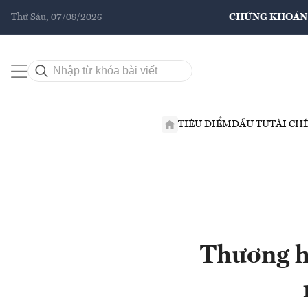
Thứ Sáu, 07/08/2026
CHỨNG KHOÁN
TIÊU ĐIỂM
ĐẦU TƯ
TÀI CH
Thương hi