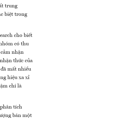
ất trung
c biệt trong
earch cho biết
 nhóm có thu
ị cảm nhận
g nhận thức của
 đã mất nhiều
ng hiệu xa xỉ
hậm chí là
phân tích
 lượng bán một