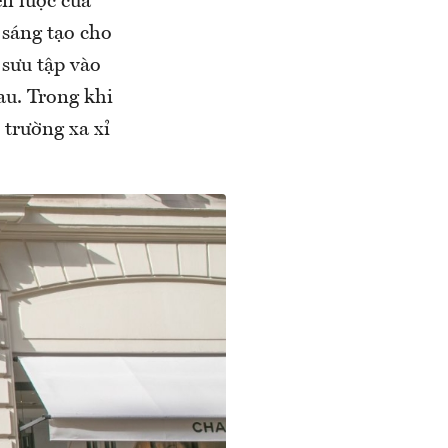
n lược của
sáng tạo cho
 sưu tập vào
au. Trong khi
 trường xa xỉ