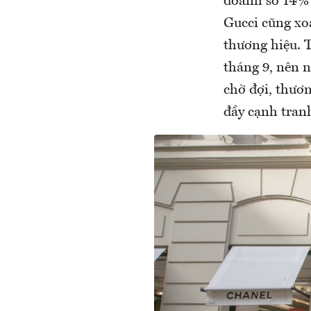
doanh số 14% 
Gucci cũng xo
thương hiệu. T
tháng 9, nên n
chờ đợi, thươ
đầy cạnh tranh