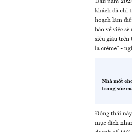
Đầu năm 2023,
khách đã chi t
hoạch làm điề
báo về việc sẽ
siêu giàu trên
la créme" - ng
Nhà mốt cho
trang sức ca
Động thái này
mục đích nhan