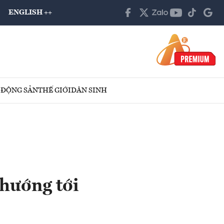
ENGLISH ++
 ĐỘNG SẢN
THẾ GIỚI
DÂN SINH
 hướng tới
i