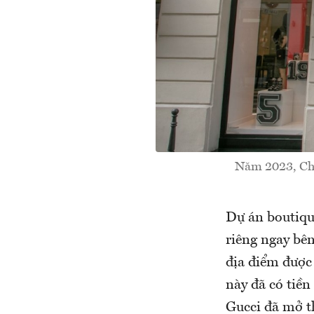
Năm 2023, Cha
Dự án boutique
riêng ngay bê
địa điểm được
này đã có tiền
Gucci đã mở th