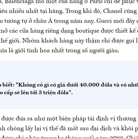
 Balenciaga mở một cửa hàng ở Paris chỉ để phục 
iêu nhiều nhất tại hãng. Trong khi đó, Chanel cũng
u tương tự ở châu Á trong năm nay. Gucci mới đây
 mở các cửa hàng riêng dạng boutique được thiết kế
 thế giới. Nhóm khách hàng này thậm chí được gọi l
hĩa là giới tinh hoa nhất trong số người giàu.
 biết: "Không có gì có giá dưới 40.000 đôla và có n
o cấp sẽ lên tới 3 triệu đôla".
 được đưa ra như một biện pháp tái định vị thương
h chóng lấy lại vị thế đã mất sau đại dịch và khôi