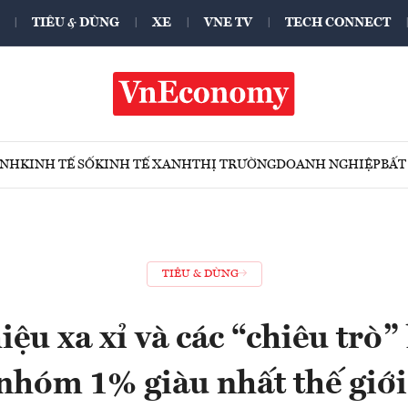
TIÊU & DÙNG
XE
VNE TV
TECH CONNECT
ÍNH
KINH TẾ SỐ
KINH TẾ XANH
THỊ TRƯỜNG
DOANH NGHIỆP
BẤT
TIÊU & DÙNG
ệu xa xỉ và các “chiêu trò”
nhóm 1% giàu nhất thế giớ