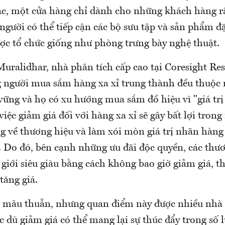
c, một cửa hàng chỉ dành cho những khách hàng r
gười có thể tiếp cận các bộ sưu tập và sản phẩm đặ
ợc tổ chức giống như phòng trưng bày nghệ thuật.
uralidhar, nhà phân tích cấp cao tại Coresight Res
 người mua sắm hàng xa xỉ trung thành đều thuộc
vững và họ có xu hướng mua sắm đồ hiệu vì "giá tr
việc giảm giá đối với hàng xa xỉ sẽ gây bất lợi tron
ng về thương hiệu và làm xói mòn giá trị nhãn hàng
 Do đó, bên cạnh những ưu đãi độc quyền, các thươ
 giới siêu giàu bằng cách không bao giờ giảm giá, t
tăng giá.
ẻ mâu thuẫn, nhưng quan điểm này được nhiều nhà 
c dù giảm giá có thể mang lại sự thúc đẩy trong số