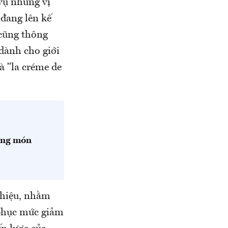
vụ những vị
 đang lên kế
 cũng thông
 dành cho giới
à "la créme de
hững món
 hiệu, nhằm
 phục mức giảm