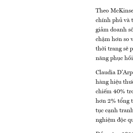
Theo McKinsey,
chính phủ và t
giảm doanh số 
chậm hơn so v
thời trang sẽ 
năng phục hồi
Claudia D'Arpi
hàng hiệu thư
chiếm 40% tro
hơn 2% tổng t
tục cạnh tranh
nghiệm độc q