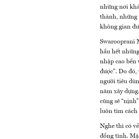
những nơi khá
thành, những n
không gian đư
Swarooprani M
hầu hết những
nhập cao bền 
được". Do đó, 
người tiêu dù
năm xây dựng.
cũng sẽ “nịnh”
luôn tìm cách 
Nghe thì có v
đồng tình. Mặ