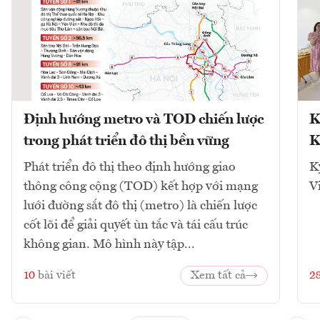
Định hướng metro và TOD chiến lược
K
trong phát triển đô thị bền vững
K
Phát triển đô thị theo định hướng giao
K
thông công cộng (TOD) kết hợp với mạng
V
lưới đường sắt đô thị (metro) là chiến lược
cốt lõi để giải quyết ùn tắc và tái cấu trúc
không gian. Mô hình này tập...
10
bài viết
Xem tất cả
2