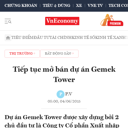
CHỨNG KHOÁN
TIÊU & DÙNG
XE
VNE TV
TECH CO
TIÊU ĐIỂM
ĐẦU TƯ
TÀI CHÍNH
KINH TẾ SỐ
KINH TẾ XANH
THỊ TRƯỜNG
BẤT ĐỘNG SẢN
Tiếp tục mở bán dự án Gemek
Tower
P.V
P
08:00, 04/06/2015
Dự án Gemek Tower được xây dựng bởi 2
chủ đầu tư là Công ty Cổ phần Xuất nhập