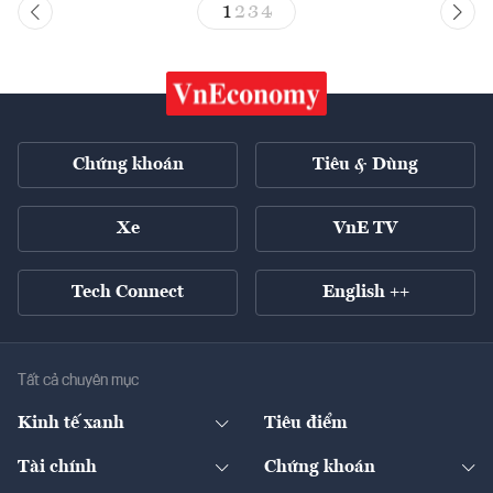
1
2
3
4
Chứng khoán
Tiêu & Dùng
Xe
VnE TV
Tech Connect
English ++
Tất cả chuyên mục
Kinh tế xanh
Tiêu điểm
Chuyển động xanh
Tài chính
Chứng khoán
Pháp lý