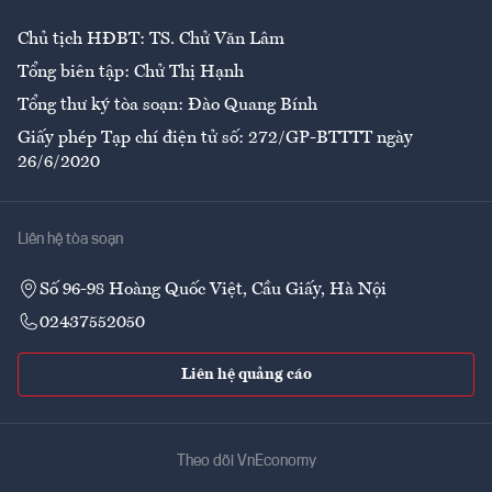
Chủ tịch HĐBT: TS. Chử Văn Lâm
Tổng biên tập: Chử Thị Hạnh
Tổng thư ký tòa soạn: Đào Quang Bính
Giấy phép Tạp chí điện tử số: 272/GP-BTTTT ngày
26/6/2020
Liên hệ tòa soạn
Số 96-98 Hoàng Quốc Việt, Cầu Giấy, Hà Nội
02437552050
Liên hệ quảng cáo
Theo dõi VnEconomy