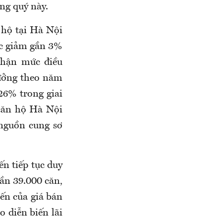
ng quý này.
n hộ tại Hà Nội
ức giảm gần 3%
 nhận mức điều
rưởng theo năm
26% trong giai
 căn hộ Hà Nội
 nguồn cung sơ
n tiếp tục duy
ần 39.000 căn,
ến của giá bán
 diễn biến lãi