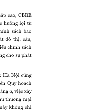
cấp cao, CBRE
ục hưởng lợi từ
hính sách bao
t đô thị, cầu,
iều chính sách
ng cho sự phát
P. Hà Nội cũng
đến Quy hoạch
ng 6, việc xây
khu thương mại
 này không chỉ