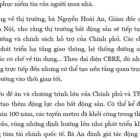
i phục niềm tin của người mua nhà.
ng về thị trường, bà Nguyễn Hoài An, Giám đốc 
 Nội, cho rằng
thị trường bất động sản
sẽ
tiếp t
ướng và chính sách hỗ trợ của Chính phủ. Các c
hát triển hạ tầng giao thông, hệ thống đường sắ
ác cơ chế về tín dụng… Theo đại diện CBRE, dù nh
g trực tiếp đến nhưng có thể tạo nền tảng quan trọ
rường vào thời gian tới.
ều đề án và chương trình lớn của Chính phủ và T
 tạo thêm động lực cho bất động sản. Có thể kể 
ìn 100 năm, các tuyến metro đã khởi công trong thá
cầu, cùng những định hướng lớn như phát triển 
g tâm tài chính quốc tế. Bà An đánh giá tác động