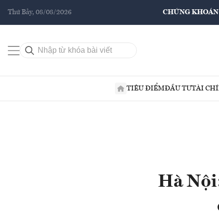
Thứ Bảy, 08/08/2026
CHỨNG KHOÁN
TIÊU ĐIỂM
ĐẦU TƯ
TÀI CH
Hà Nội: