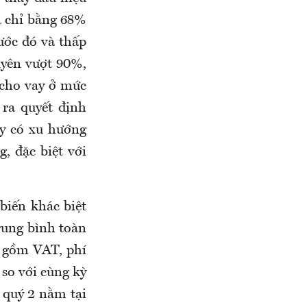
à chỉ bằng 68%
ước đó và thấp
uyên vượt 90%,
 cho vay ở mức
 ra quyết định
ay có xu hướng
, đặc biệt với
biến khác biệt
trung bình toàn
o gồm VAT, phí
 so với cùng kỳ
 quý 2 nằm tại