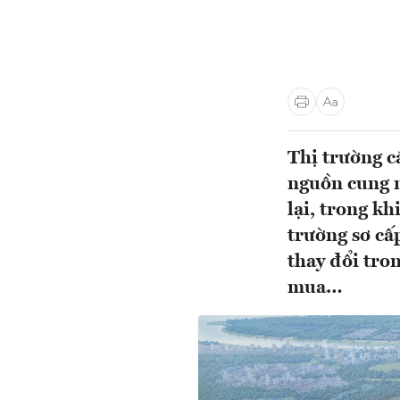
Thị trường c
nguồn cung m
lại, trong kh
trường sơ cấp
thay đổi tro
mua…