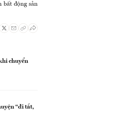
h bất động sản
khi chuyển
uyện “đi tắt,