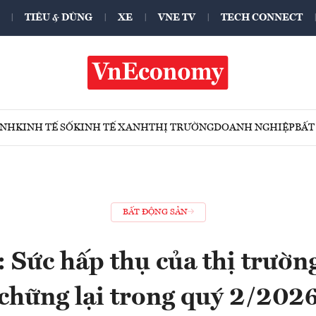
TIÊU & DÙNG
XE
VNE TV
TECH CONNECT
ÍNH
KINH TẾ SỐ
KINH TẾ XANH
THỊ TRƯỜNG
DOANH NGHIỆP
BẤT
BẤT ĐỘNG SẢN
 Sức hấp thụ của thị trườn
chững lại trong quý 2/202