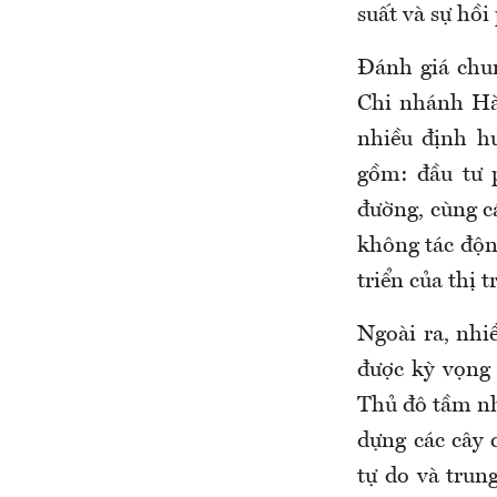
suất và sự hồ
Đánh giá chu
Chi nhánh Hà
nhiều định h
gồm: đầu tư p
đường, cùng c
không tác độn
triển của thị t
Ngoài ra, nhi
được kỳ vọng
Thủ đô tầm nh
dựng các cây 
tự do và trun