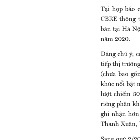
Tại họp báo 
CBRE thông t
bán tại Hà Nộ
năm 2020.
Đáng chú ý, c
tiếp thị trườ
(chưa bao gồm
khúc nổi bật n
lượt chiếm 3
riêng phân kh
ghi nhận hơn 
Thanh Xuân, 
Sang quý 2/20