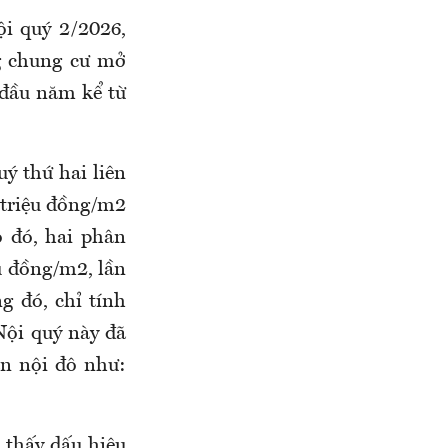
i quý 2/2026,
g chung cư mở
 đầu năm kể từ
ý thứ hai liên
 triệu đồng/m2
o đó, hai phân
ệu đồng/m2, lần
 đó, chỉ tính
Nội quý này đã
ận nội đô như:
 thấy dấu hiệu