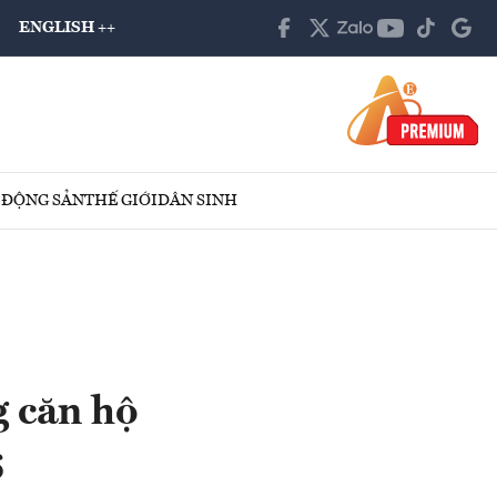
ENGLISH ++
 ĐỘNG SẢN
THẾ GIỚI
DÂN SINH
g căn hộ
6