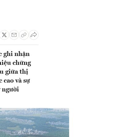
c ghi nhận
hiệu chững
u giữa thị
c cao và sự
ý người