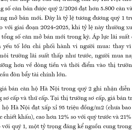
ng số căn bán được quý 2/2026 đạt hơn 5.800 căn v
ng mở bán mới. Đây là tỷ lệ tương đương quý 1 tr
o với giai đoạn 2024-2025, khi tỷ lệ này thường x
 tổng số căn mở bán mới trong kỳ. Áp lực lãi suất
là yếu tố lớn chi phối hành vi người mua: thay vì
ôi trường lãi suất thấp như trước, người mua n
ưỡng hơn về dòng tiền và thời điểm vào thị trường
cầu đòn bẩy tài chính lớn.
giá bán căn hộ Hà Nội trong quý 2 ghi nhận diễn 
g sơ cấp và thứ cấp. Tại thị trường sơ cấp, giá bán 
n hộ Hà Nội đạt xấp xỉ 95 triệu đồng/m2 (chưa ba
ớc chiết khấu), cao hơn 12% so với quý trước và 21%
 với quý 1, một tỷ trọng đáng kể nguồn cung trong