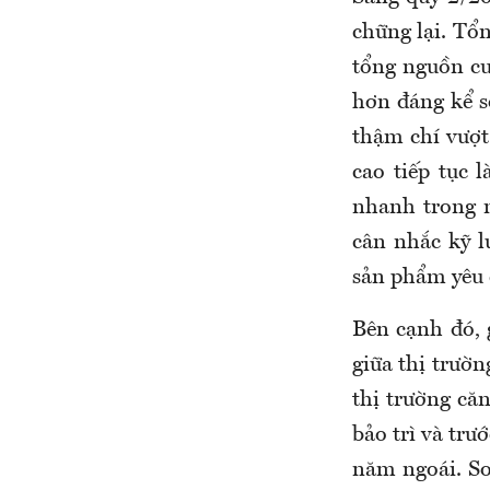
chững lại. Tổ
tổng nguồn cu
hơn đáng kể s
thậm chí vượt
cao tiếp tục 
nhanh trong m
cân nhắc kỹ l
sản phẩm yêu 
Bên cạnh đó, 
giữa thị trườn
thị trường că
bảo trì và trư
năm ngoái. So