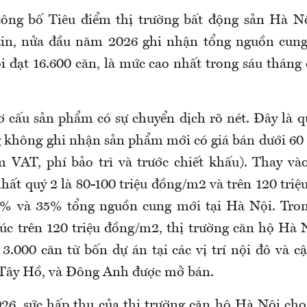
công bố Tiêu điểm thị trường bất động sản Hà Nộ
in, nửa đầu năm 2026 ghi nhận tổng nguồn cun
i đạt 16.600 căn, là mức cao nhất trong sáu tháng
ơ cấu sản phẩm có sự chuyển dịch rõ nét. Đây là qu
ng không ghi nhận sản phẩm mới có giá bán dưới 60
 VAT, phí bảo trì và trước chiết khấu). Thay và
hất quý 2 là 80-100 triệu đồng/m2 và trên 120 tri
0% và 35% tổng nguồn cung mới tại Hà Nội. Trong
úc trên 120 triệu đồng/m2, thị trường căn hộ Hà 
3.000 căn từ bốn dự án tại các vị trí nội đô và c
Tây Hồ, và Đông Anh được mở bán.
26, sức hấp thụ của thị trường căn hộ Hà Nội cho