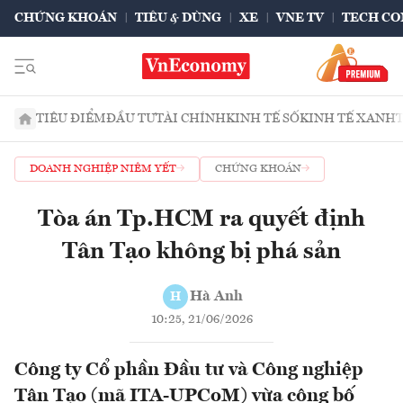
CHỨNG KHOÁN
TIÊU & DÙNG
XE
VNE TV
TECH CO
TIÊU ĐIỂM
ĐẦU TƯ
TÀI CHÍNH
KINH TẾ SỐ
KINH TẾ XANH
DOANH NGHIỆP NIÊM YẾT
CHỨNG KHOÁN
Tòa án Tp.HCM ra quyết định
Tân Tạo không bị phá sản
Hà Anh
H
10:25, 21/06/2026
Công ty Cổ phần Đầu tư và Công nghiệp
Tân Tạo (mã ITA-UPCoM) vừa công bố