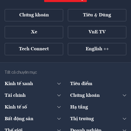
Chứng khoán
Tiêu & Dùng
Xe
VnE TV
Tech Connect
English ++
Tất cả chuyên mục
Kinh tế xanh
Tiêu điểm
Chuyển động xanh
Tài chính
Chứng khoán
Pháp lý
Ngân hàng
Doanh nghiệp niêm yết
Kinh tế số
Hạ tầng
Thương hiệu xanh
Thị trường vốn
Thị trường
Sản phẩm - Thị trường
Bất động sản
Thị trường
Diễn đàn
Thuế
Đầu tư
Tài sản số
Chính sách
Xuất nhập khẩu
Thế giới
Doanh nghiệp