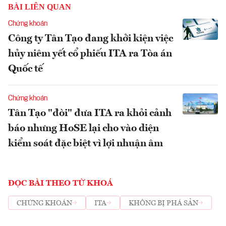
BÀI LIÊN QUAN
Chứng khoán
Công ty Tân Tạo đang khởi kiện việc
hủy niêm yết cổ phiếu ITA ra Tòa án
Quốc tế
Chứng khoán
Tân Tạo "đòi" đưa ITA ra khỏi cảnh
báo nhưng HoSE lại cho vào diện
kiểm soát đặc biệt vì lợi nhuận âm
ĐỌC BÀI THEO TỪ KHOÁ
CHỨNG KHOÁN
ITA
KHÔNG BỊ PHÁ SẢN