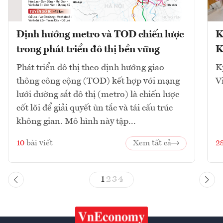
Định hướng metro và TOD chiến lược
K
trong phát triển đô thị bền vững
K
Phát triển đô thị theo định hướng giao
K
thông công cộng (TOD) kết hợp với mạng
V
lưới đường sắt đô thị (metro) là chiến lược
cốt lõi để giải quyết ùn tắc và tái cấu trúc
không gian. Mô hình này tập...
10
bài viết
Xem tất cả
2
1
2
3
4