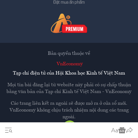
Đặt mua ấn phẩm
Bản quyền thuộc về
VnEconomy
Tạp chí điện tử của Hội Khoa học Kinh tế Việt Nam
Mọi tin bài đăng lại từ website này phải có sự chấp thuận
bằng văn bản của
Tạp chí Kinh tế Việt Nam - VnEconomy
Các trang liên kết ra ngoài sẽ được mở ra ở cửa sổ mới.
VnEconomy không chịu trách nhiệm nội dung các trang
ngoài.