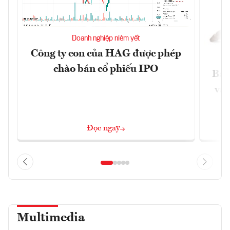
Doanh nghiệp niêm yết
Công ty con của HAG được phép
chào bán cổ phiếu IPO
Báo
và 
Đọc ngay
Multimedia