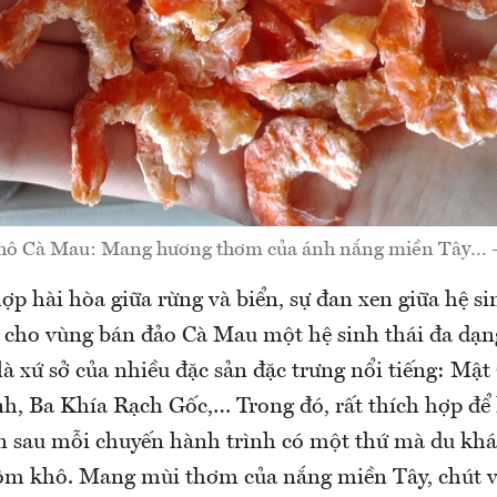
ô Cà Mau: Mang hương thơm của ánh nắng miền Tây… -
ợp hài hòa giữa rừng và biển, sự đan xen giữa hệ s
ạo cho vùng bán đảo Cà Mau một hệ sinh thái đa dạn
là xứ sở của nhiều đặc sản đặc trưng nổi tiếng: Mậ
h, Ba Khía Rạch Gốc,… Trong đó, rất thích hợp để
n sau mỗi chuyến hành trình có một thứ mà du kh
tôm khô. Mang mùi thơm của nắng miền Tây, chút v