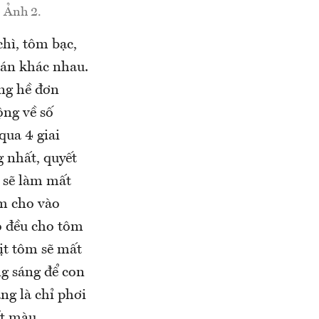
 Ảnh 2.
hì, tôm bạc,
bán khác nhau.
ng hề đơn
ộng về số
qua 4 giai
g nhất, quyết
 sẽ làm mất
ôm cho vào
o đều cho tôm
hịt tôm sẽ mất
ng sáng để con
ng là chỉ phơi
ất màu.