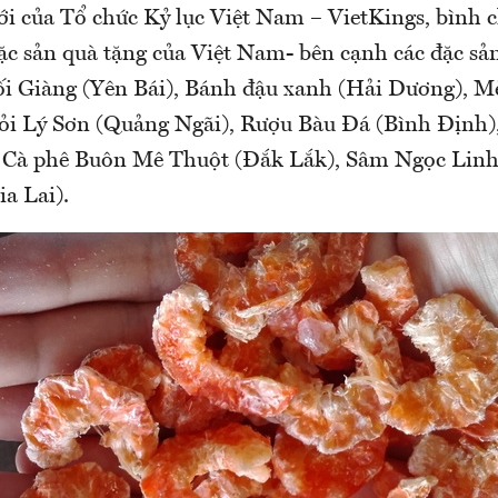
ới của Tổ chức Kỷ lục Việt Nam – VietKings, bình 
đặc sản quà tặng của Việt Nam- bên cạnh các đặc sả
ối Giàng (Yên Bái), Bánh đậu xanh (Hải Dương), M
ỏi Lý Sơn (Quảng Ngãi), Rượu Bàu Đá (Bình Định)
 Cà phê Buôn Mê Thuột (Đắk Lắk), Sâm Ngọc Lin
a Lai).