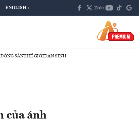
ENGLISH ++
 ĐỘNG SẢN
THẾ GIỚI
DÂN SINH
 của ánh