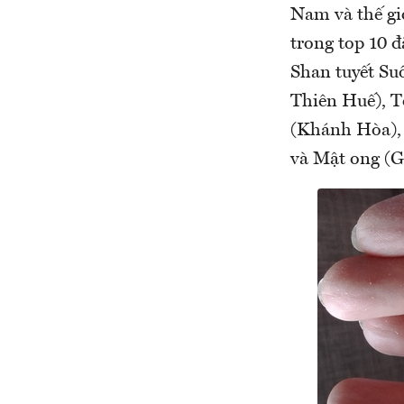
Nam và thế gi
trong top 10 
Shan tuyết Su
Thiên Huế), T
(Khánh Hòa),
và Mật ong (Gi