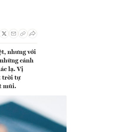
t, nhưng với
n những cánh
c lạ. Vị
 trời tự
t mũi.