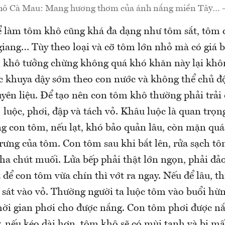
ô Cà Mau: Mang hương thơm của ánh nắng miền Tây… -
ể làm tôm khô cũng khá đa dạng như tôm sắt, tôm c
giang… Tùy theo loại và cỡ tôm lớn nhỏ mà có giá 
khô tưởng chừng không quá khó khăn này lại khô
ức khuya dậy sớm theo con nước và không thể chủ đ
yên liệu. Để tạo nên con tôm khô thường phải trải 
 luộc, phơi, đập và tách vỏ. Khâu luộc là quan trọn
ng con tôm, nếu lạt, khó bảo quản lâu, còn mặn quá
trưng của tôm. Con tôm sau khi bắt lên, rửa sạch t
pha chút muối. Lửa bếp phải thật lớn ngọn, phải đả
để con tôm vừa chín thì vớt ra ngay. Nếu để lâu, t
 sát vào vỏ. Thường người ta luộc tôm vào buổi hừ
hời gian phơi cho được nắng. Con tôm phơi được nắ
, nếu kéo dài hơn, tôm khô sẽ có mùi tanh và bị m