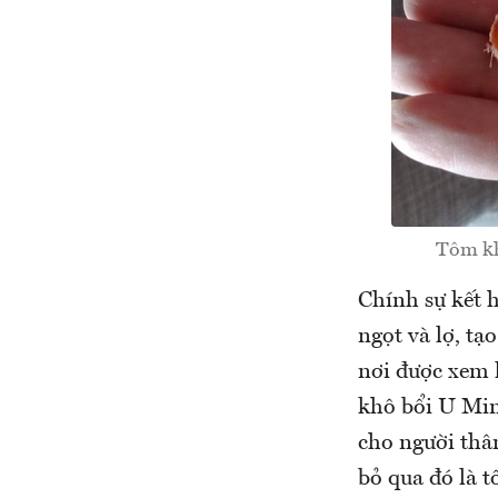
Tôm kh
Chính sự kết h
ngọt và lợ, t
nơi được xem 
khô bổi U Min
cho người thâ
bỏ qua đó là 