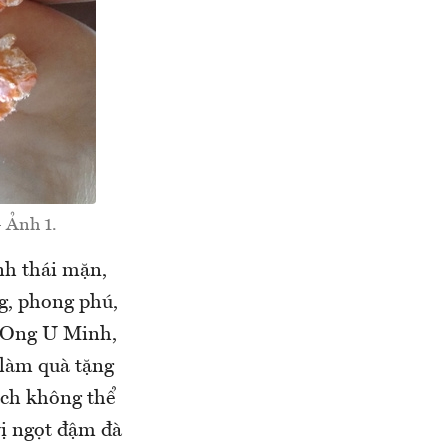
 Ảnh 1.
inh thái mặn,
g, phong phú,
t Ong U Minh,
 làm quà tặng
ách không thể
ị ngọt đậm đà