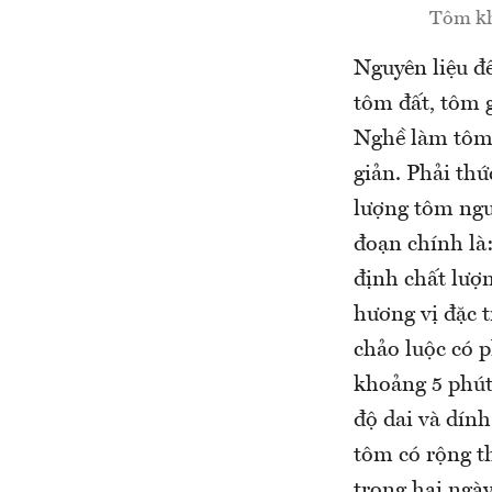
Tôm kh
Nguyên liệu đ
tôm đất, tôm 
Nghề làm tôm 
giản. Phải th
lượng tôm ngu
đoạn chính là:
định chất lượ
hương vị đặc 
chảo luộc có 
khoảng 5 phút 
độ dai và dính
tôm có rộng t
trong hai ngày