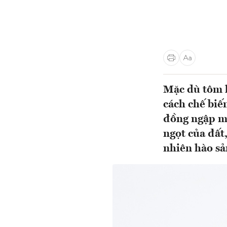
Mặc dù tôm k
cách chế biế
đồng ngập mặ
ngọt của đất
nhiên hào sả