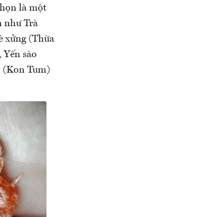
chọn là một
n như Trà
è xửng (Thừa
, Yến sào
h (Kon Tum)