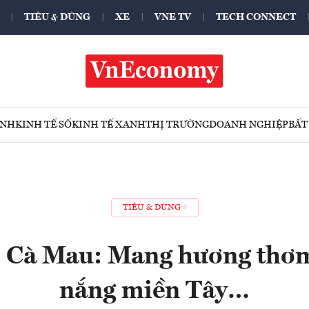
TIÊU & DÙNG
XE
VNE TV
TECH CONNECT
ÍNH
KINH TẾ SỐ
KINH TẾ XANH
THỊ TRƯỜNG
DOANH NGHIỆP
BẤT
TIÊU & DÙNG
 Cà Mau: Mang hương thơm
nắng miền Tây…