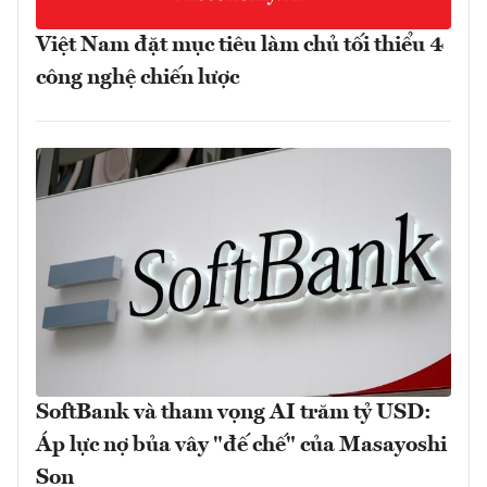
Việt Nam đặt mục tiêu làm chủ tối thiểu 4
công nghệ chiến lược
SoftBank và tham vọng AI trăm tỷ USD:
Áp lực nợ bủa vây "đế chế" của Masayoshi
Son