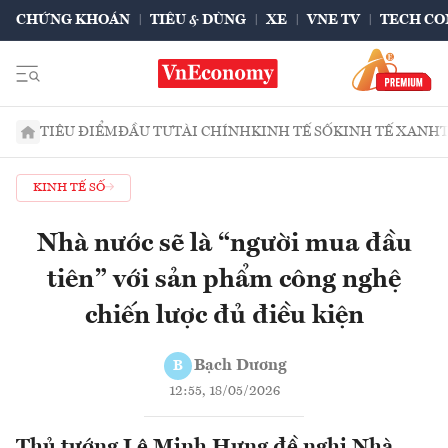
CHỨNG KHOÁN
TIÊU & DÙNG
XE
VNE TV
TECH CO
TIÊU ĐIỂM
ĐẦU TƯ
TÀI CHÍNH
KINH TẾ SỐ
KINH TẾ XANH
KINH TẾ SỐ
Nhà nước sẽ là “người mua đầu
tiên” với sản phẩm công nghệ
chiến lược đủ điều kiện
Bạch Dương
B
12:55, 18/05/2026
Thủ tướng Lê Minh Hưng đề nghị Nhà