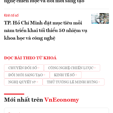
nghệ chiến lược và đổi mới sáng tạo
Kinh tế số
TP. Hồ Chí Minh đặt mục tiêu mỗi
năm triển khai tối thiểu 50 nhiệm vụ
khoa học và công nghệ
ĐỌC BÀI THEO TỪ KHOÁ
CHUYỂN ĐỔI SỐ
CÔNG NGHỆ CHIẾN LƯỢC
ĐỔI MỚI SÁNG TẠO
KINH TẾ SỐ
NGHỊ QUYẾT 57
THỦ TƯỚNG LÊ MINH HƯNG
Mới nhất trên
VnEconomy