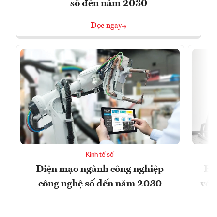
số đến năm 2030
Đọc ngay
Kinh tế số
Diện mạo ngành công nghiệp
Ho
công nghệ số đến năm 2030
với