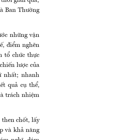
thời gian qua;
mà Ban Thường
ước những vận
hế, điểm nghẽn
n tổ chức thực
chiến lược của
ứ nhất; nhanh
ết quả cụ thể,
 và trách nhiệm
 then chốt, lấy
ệp và khả năng