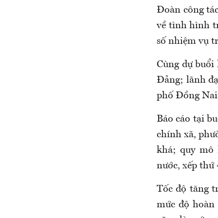
Đoàn công tá
về tình hình 
số nhiệm vụ tr
Cùng dự buổi 
Đảng; lãnh đạ
phố Đồng Nai
Báo cáo tại b
chính xã, phườ
khá; quy mô 
nước, xếp thứ 
Tốc độ tăng t
mức độ hoàn t