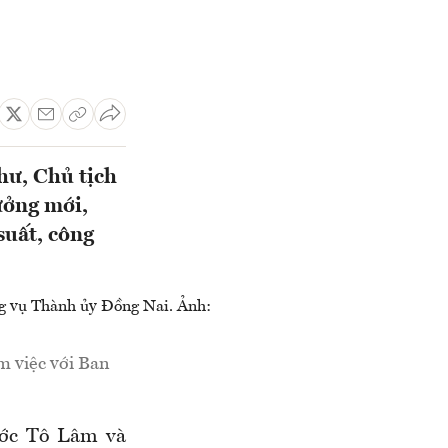
hư, Chủ tịch
ưởng mới,
suất, công
m việc với Ban
ước Tô Lâm và