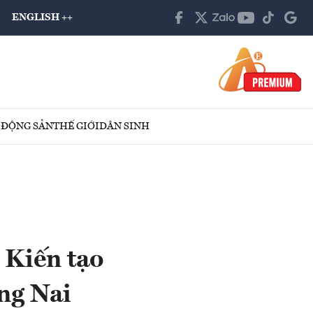
ENGLISH ++
 ĐỘNG SẢN
THẾ GIỚI
DÂN SINH
 Kiến tạo
ng Nai