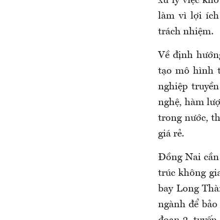
xử lý việc kh
làm vì lợi íc
trách nhiệm.
Về định hướng
tạo mô hình t
nghiệp truyền
nghệ, hàm lượn
trong nước, t
giá rẻ.
Đồng Nai cần
trúc không gi
bay Long Thàn
ngành để bảo 