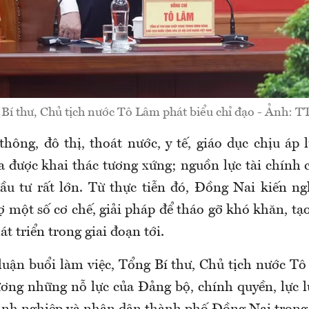
Bí thư, Chủ tịch nước Tô Lâm phát biểu chỉ đạo - Ảnh:
thông, đô thị, thoát nước, y tế, giáo dục chịu áp 
a được khai thác tương xứng; nguồn lực tài chính 
ầu tư rất lớn. Từ thực tiễn đó, Đồng Nai kiến n
ợ một số cơ chế, giải pháp để tháo gỡ khó khăn, tạ
t triển trong giai đoạn tới.
 luận buổi làm việc, Tổng Bí thư, Chủ tịch nước T
ương những nỗ lực của Đảng bộ, chính quyền, lực l