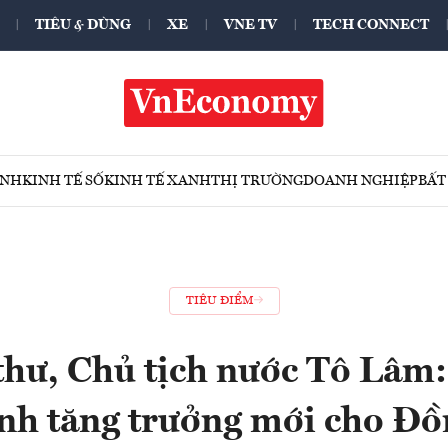
TIÊU & DÙNG
XE
VNE TV
TECH CONNECT
ÍNH
KINH TẾ SỐ
KINH TẾ XANH
THỊ TRƯỜNG
DOANH NGHIỆP
BẤT
TIÊU ĐIỂM
thư, Chủ tịch nước Tô Lâm:
nh tăng trưởng mới cho Đồ