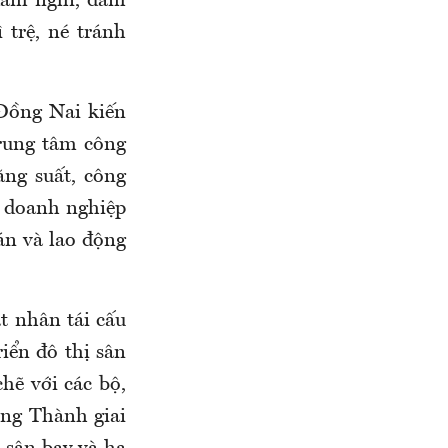
 dám nghĩ, dám
 trệ, né tránh
 Đồng Nai kiến
trung tâm công
ăng suất, công
ới doanh nghiệp
án và lao động
 nhân tái cấu
iển đô thị sân
hẽ với các bộ,
ong Thành giai