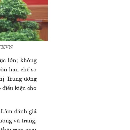
 TTXVN
lực lớn; không
còn hạn chế so
ghị Trung ương
o điều kiện cho
ô Lâm đánh giá
ượng vũ trang,