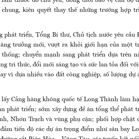
ó làm thước đo chủ yếu; đồng thời bảo vệ cán bộ
h chung, kiên quyết thay thế những trường hợp trì
 phát triển, Tổng Bí thư, Chủ tịch nước yêu cầu
ăng trưởng mới, vượt ra khỏi giới hạn của một 
 thống; chuyển mạnh sang phát triển dựa trên n
g tri thức, đổi mới sáng tạo và sức lan tỏa đối v
hay vì dựa nhiều vào đất công nghiệp, số lượng dự 
 lấy Cảng hàng không quốc tế Long Thành làm hạt
an phát triển; sớm xây dựng đề án tổng thể phát tr
h, Nhơn Trạch và vùng phụ cận; phối hợp chặt c
đảm tiến độ các dự án trọng điểm như sân bay L