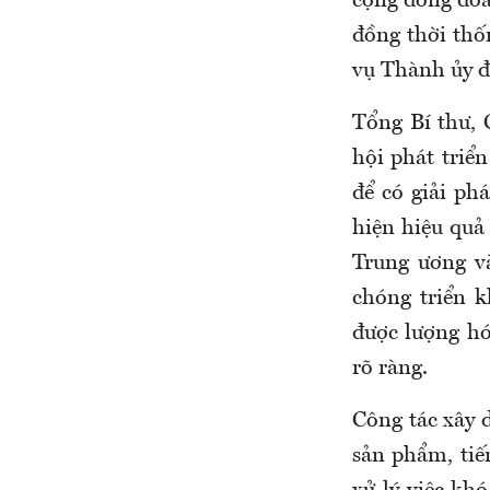
cộng đồng doa
đồng thời th
vụ Thành ủy đ
Tổng Bí thư,
hội phát triể
để có giải ph
hiện hiệu quả
Trung ương v
chóng triển k
được lượng hóa
rõ ràng.
Công tác xây d
sản phẩm, tiế