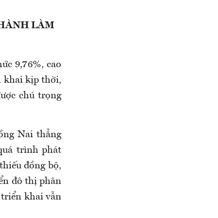
THÀNH LÀM
mức 9,76%, cao
 khai kịp thời,
được chú trọng
ồng Nai thẳng
uá trình phát
 thiếu đồng bộ,
iển đô thị phân
 triển khai vẫn