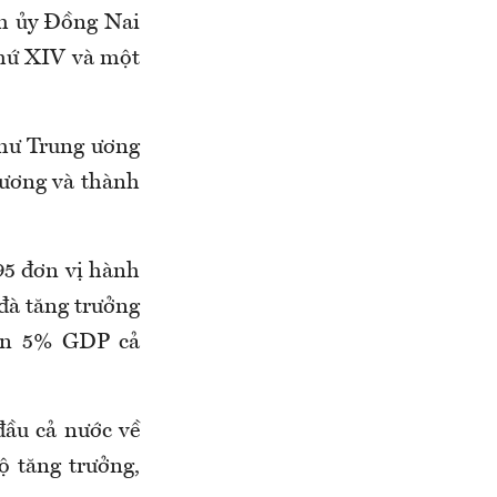
h ủy Đồng Nai
thứ XIV và một
thư Trung ương
 ương và thành
95 đơn vị hành
 đà tăng trưởng
rên 5% GDP cả
đầu cả nước về
ộ tăng trưởng,