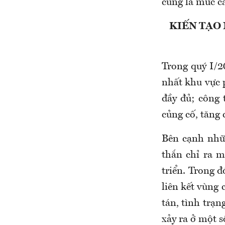
cũng là mức ca
KIẾN TẠO
Trong quý I/2
nhất khu vực p
đầy đủ; công 
củng cố, tăng 
Bên cạnh nhữ
thắn chỉ ra 
triển. Trong đ
liên kết vùng 
tán, tình trạn
xảy ra ở một s