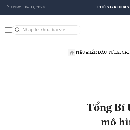
Thứ Năm, 06/08/2026
CHỨNG KHOÁN
TIÊU ĐIỂM
ĐẦU TƯ
TÀI CH
Tổng Bí 
mô hì