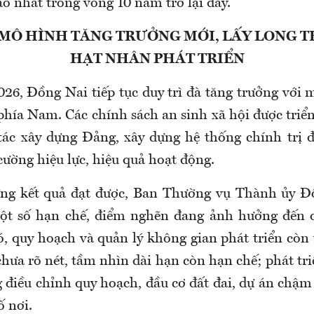
o nhất trong vòng 10 năm trở lại đây.
 MÔ HÌNH TĂNG TRƯỞNG MỚI, LẤY LONG 
HẠT NHÂN PHÁT TRIỂN
026, Đồng Nai tiếp tục duy trì đà tăng trưởng với 
hía Nam. Các chính sách an sinh xã hội được triển
tác xây dựng Đảng, xây dựng hệ thống chính trị 
cường hiệu lực, hiệu quả hoạt động.
ng kết quả đạt được, Ban Thường vụ Thành ủy Đ
một số hạn chế, điểm nghẽn đang ảnh hưởng đến q
ó, quy hoạch và quản lý không gian phát triển còn
chưa rõ nét, tầm nhìn dài hạn còn hạn chế; phát tr
g điều chỉnh quy hoạch, đầu cơ đất đai, dự án chậm
ố nơi.