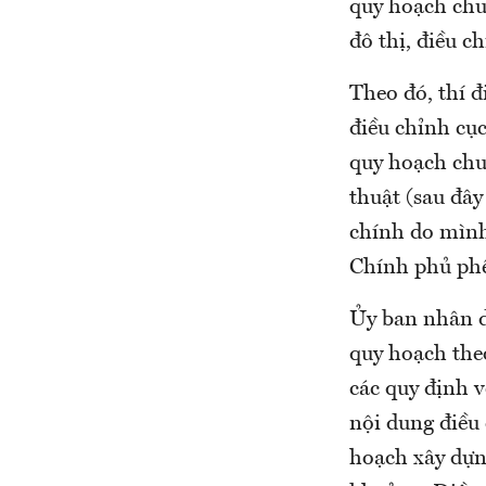
quy hoạch chu
đô thị, điều 
Theo đó, thí 
điều chỉnh cụ
quy hoạch chu
thuật (sau đây
chính do mình
Chính phủ phê
Ủy ban nhân d
quy hoạch the
các quy định v
nội dung điều 
hoạch xây dựng