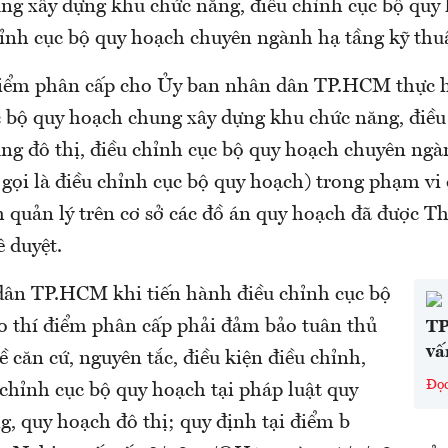
ng xây dựng khu chức năng, điều chỉnh cục bộ quy
chỉnh cục bộ quy hoạch chuyên ngành hạ tầng kỹ th
điểm phân cấp cho Ủy ban nhân dân TP.HCM thực h
c bộ quy hoạch chung xây dựng khu chức năng, điều
ng đô thị, điều chỉnh cục bộ quy hoạch chuyên ngà
 gọi là điều chỉnh cục bộ quy hoạch) trong phạm vi 
 quản lý trên cơ sở các đồ án quy hoạch đã được T
 duyệt.
ân TP.HCM khi tiến hành điều chỉnh cục bộ
o thí điểm phân cấp phải đảm bảo tuân thủ
TP
vấ
ề căn cứ, nguyên tắc, điều kiện điều chỉnh,
Đọ
chỉnh cục bộ quy hoạch tại pháp luật quy
, quy hoạch đô thị; quy định tại điểm b