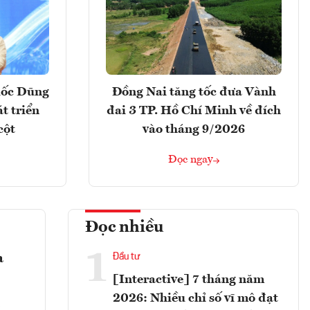
uốc Dũng
Đồng Nai tăng tốc đưa Vành
t triển
đai 3 TP. Hồ Chí Minh về đích
cột
vào tháng 9/2026
Đọc ngay
Đọc nhiều
1
a
Đầu tư
[Interactive] 7 tháng năm
2026: Nhiều chỉ số vĩ mô đạt