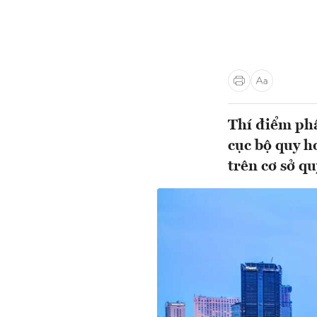
Thí điểm ph
cục bộ quy h
trên cơ sở q