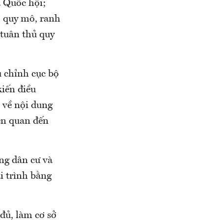
 Quốc hội;
, quy mô, ranh
 tuân thủ quy
u chỉnh cục bộ
kiến điều
 về nội dung
iên quan đến
ng dân cư và
ải trình bằng
 đủ, làm cơ sở