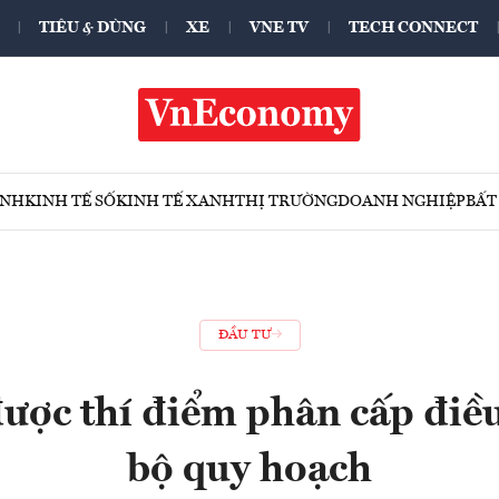
TIÊU & DÙNG
XE
VNE TV
TECH CONNECT
ÍNH
KINH TẾ SỐ
KINH TẾ XANH
THỊ TRƯỜNG
DOANH NGHIỆP
BẤT
ĐẦU TƯ
ợc thí điểm phân cấp điều
bộ quy hoạch