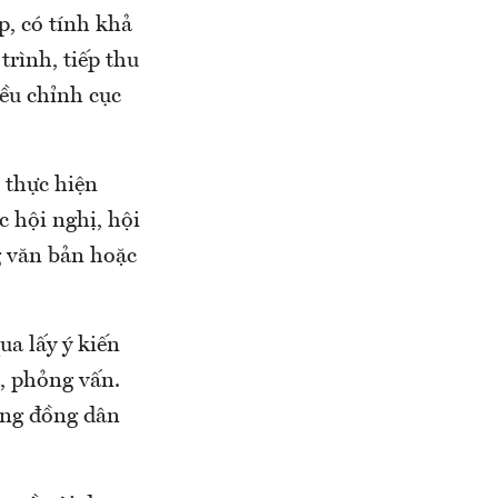
, có tính khả
trình, tiếp thu
iều chỉnh cục
c thực hiện
c hội nghị, hội
g văn bản hoặc
ua lấy ý kiến
a, phỏng vấn.
ộng đồng dân