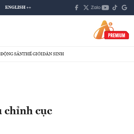
ENGLISH ++
 ĐỘNG SẢN
THẾ GIỚI
DÂN SINH
 chỉnh cục