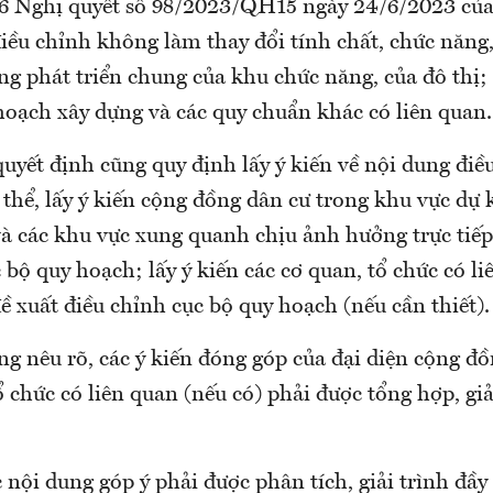
6 Nghị quyết số 98/2023/QH15 ngày 24/6/2023 của
điều chỉnh không làm thay đổi tính chất, chức năng
ng phát triển chung của khu chức năng, của đô thị;
hoạch xây dựng và các quy chuẩn khác có liên quan.
uyết định cũng quy định lấy ý kiến về nội dung điề
thể, lấy ý kiến cộng đồng dân cư trong khu vực dự 
và các khu vực xung quanh chịu ảnh hưởng trực tiếp
 bộ quy hoạch; lấy ý kiến các cơ quan, tổ chức có l
ề xuất điều chỉnh cục bộ quy hoạch (nếu cần thiết).
g nêu rõ, các ý kiến đóng góp của đại diện cộng đồ
ổ chức có liên quan (nếu có) phải được tổng hợp, gi
 nội dung góp ý phải được phân tích, giải trình đầy