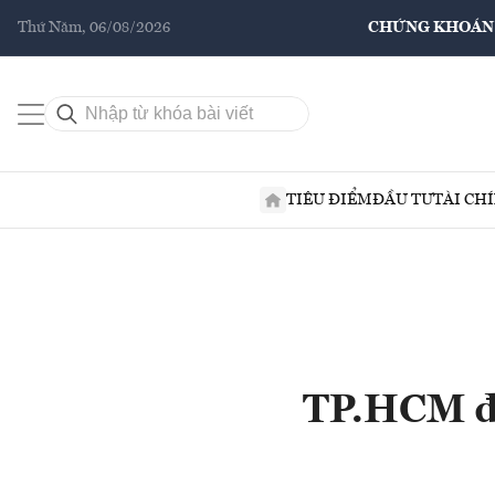
Thứ Năm, 06/08/2026
CHỨNG KHOÁN
TIÊU ĐIỂM
ĐẦU TƯ
TÀI CH
TP.HCM đư