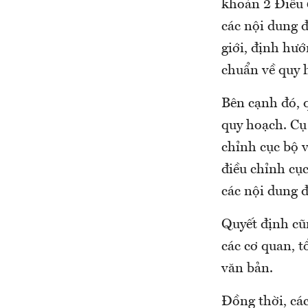
khoản 2 Điều 
các nội dung 
giới, định hướ
chuẩn về quy 
Bên cạnh đó, q
quy hoạch. Cụ 
chỉnh cục bộ 
điều chỉnh cục
các nội dung đ
Quyết định cũn
các cơ quan, t
văn bản.
Đồng thời, các