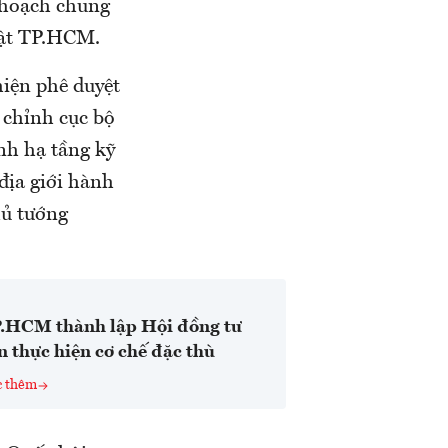
 hoạch chung
uật TP.HCM.
iện phê duyệt
 chỉnh cục bộ
nh hạ tầng kỹ
địa giới hành
hủ tướng
.HCM thành lập Hội đồng tư
n thực hiện cơ chế đặc thù
c thêm