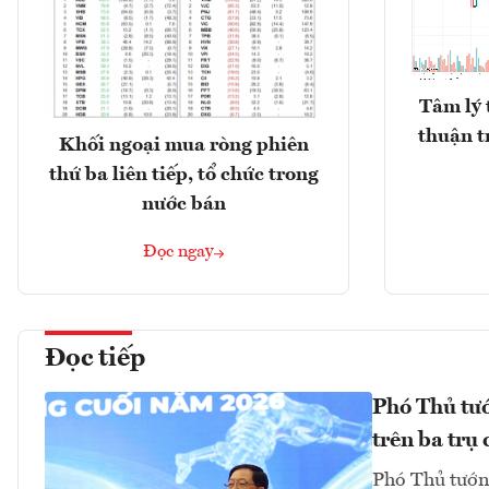
Tâm lý 
thuận t
Khối ngoại mua ròng phiên
thứ ba liên tiếp, tổ chức trong
nước bán
Đọc ngay
Đọc tiếp
Phó Thủ tư
trên ba trụ 
Phó Thủ tướn