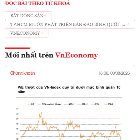
ĐỌC BÀI THEO TỪ KHOÁ
BẤT ĐỘNG SẢN
TP.HCM MUỐN PHÁT TRIỂN BÁN ĐẢO BÌNH QUỚI -
THANH ĐA THÀNH KHU ĐÔ THỊ HIỆN ĐẠI
VNECONOMY
Mới nhất trên
VnEconomy
Chứng khoán
18:00, 09/08/2026