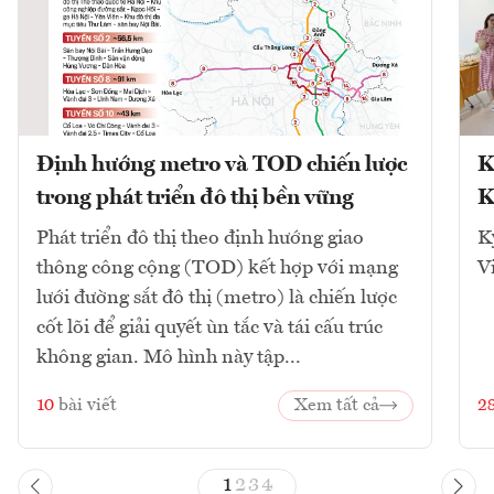
Định hướng metro và TOD chiến lược
K
trong phát triển đô thị bền vững
K
Phát triển đô thị theo định hướng giao
K
thông công cộng (TOD) kết hợp với mạng
V
lưới đường sắt đô thị (metro) là chiến lược
cốt lõi để giải quyết ùn tắc và tái cấu trúc
không gian. Mô hình này tập...
10
bài viết
Xem tất cả
2
1
2
3
4