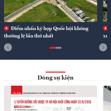
Điểm nhấn kỳ họp Quốc hội không
thường lệ lần thứ nhất
xuấ
Dòng sự kiện