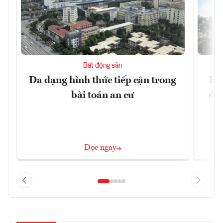
Bất động sản
Đa dạng hình thức tiếp cận trong
Hà
bài toán an cư
đặc
Đọc ngay