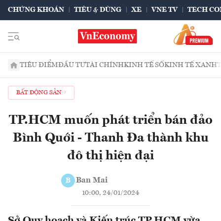
CHỨNG KHOÁN
TIÊU & DÙNG
XE
VNE TV
TECH CO
TIÊU ĐIỂM
ĐẦU TƯ
TÀI CHÍNH
KINH TẾ SỐ
KINH TẾ XANH
BẤT ĐỘNG SẢN
TP.HCM muốn phát triển bán đảo
Bình Quới - Thanh Đa thành khu
đô thị hiện đại
Ban Mai
B
10:00, 24/01/2024
Sở Quy hoạch và Kiến trúc TP.HCM vừa