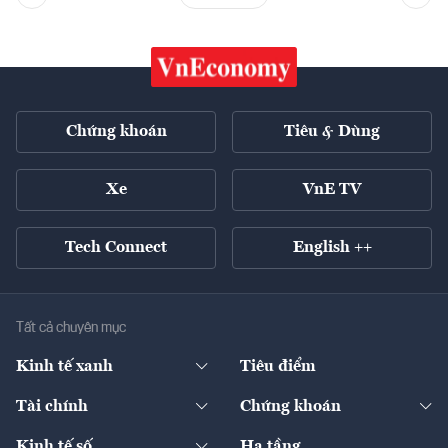
Chứng khoán
Tiêu & Dùng
Xe
VnE TV
Tech Connect
English ++
Tất cả chuyên mục
Kinh tế xanh
Tiêu điểm
Chuyển động xanh
Tài chính
Chứng khoán
Pháp lý
Ngân hàng
Doanh nghiệp niêm yết
Kinh tế số
Hạ tầng