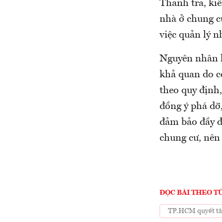
Thanh tra, kiể
nhà ở chung cư
việc quản lý n
Nguyên nhân k
khả quan do c
theo quy định
đồng ý phá dỡ,
đảm bảo đầy đ
chung cư, nên
ĐỌC BÀI THEO T
TP.HCM quyết tâm