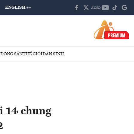
ENGLISH ++
 ĐỘNG SẢN
THẾ GIỚI
DÂN SINH
i 14 chung
2