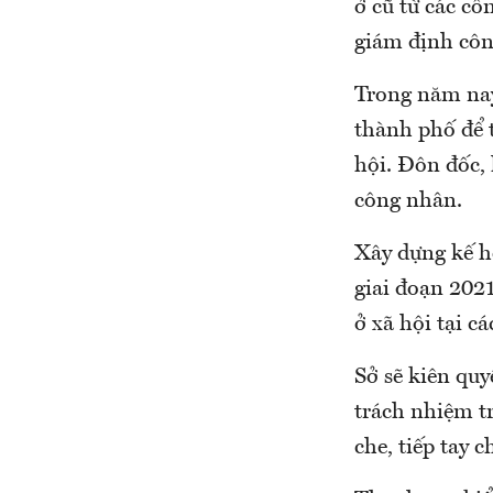
ở cũ từ các cô
giám định côn
Trong năm nay
thành phố để t
hội. Đôn đốc, 
công nhân.
Xây dựng kế ho
giai đoạn 2021
ở xã hội tại c
Sở sẽ kiên quy
trách nhiệm tr
che, tiếp tay 