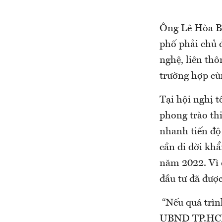
Ông Lê Hòa B
phố phải chủ 
nghệ, liên thô
trường hợp cùn
Tại hội nghị 
phong trào th
nhanh tiến độ 
cần di dời kh
năm 2022. Vì 
đầu tư đã đượ
“Nếu quá trìn
UBND TP.HCM đ