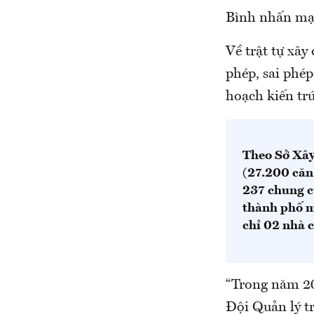
Bình nhấn mạ
Về trật tự xâ
phép, sai phé
hoạch kiến trú
Theo Sở Xây
(27.200 căn
237 chung c
thành phố m
chỉ 02 nhà 
“Trong năm 20
Đội Quản lý t