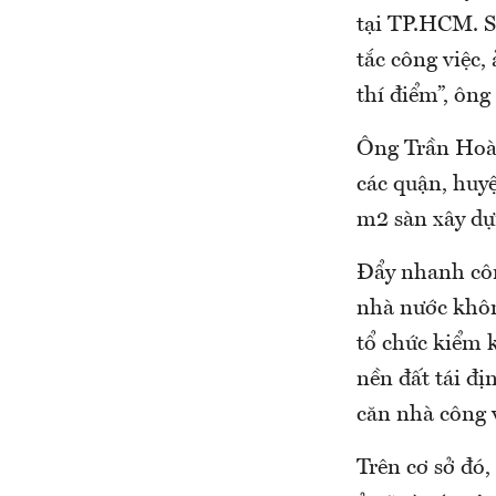
tại TP.HCM. S
tắc công việc
thí điểm”, ông
Ông Trần Hoà
các quận, huyệ
m2 sàn xây dự
Đẩy nhanh công
nhà nước khôn
tổ chức kiểm k
nền đất tái đị
căn nhà công 
Trên cơ sở đó