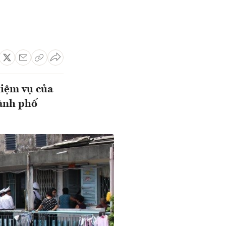
hiệm vụ của
ành phố