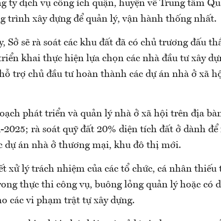
ng ty dịch vụ công ích quận, huyện về Trung tâm Qu
g trình xây dựng để quản lý, vận hành thống nhất.
, Sở sẽ rà soát các khu đất đã có chủ trương đấu 
riển khai thực hiện lựa chọn các nhà đầu tư xây dự
hỗ trợ chủ đầu tư hoàn thành các dự án nhà ở xã hộ
ạch phát triển và quản lý nhà ở xã hội trên địa b
-2025; rà soát quỹ đất 20% diện tích đất ở dành để
ác dự án nhà ở thương mại, khu đô thị mới.
ết xử lý trách nhiệm của các tổ chức, cá nhân thiếu
ong thực thi công vụ, buông lỏng quản lý hoặc có 
cho các vi phạm trật tự xây dựng.