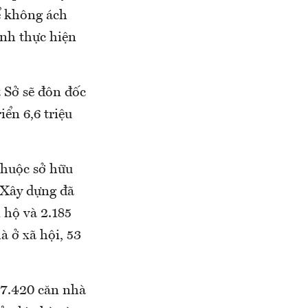
ể không ách
ình thực hiện
Sở sẽ đôn đốc
iển 6,6 triệu
thuộc sở hữu
 Xây dựng đã
n hộ và 2.185
à ở xã hội, 53
 7.420 căn nhà