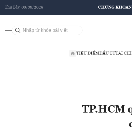
Thứ Bảy, 08/08/2026
CHỨNG KHOÁN
TIÊU ĐIỂM
ĐẦU TƯ
TÀI CH
TP.HCM qu