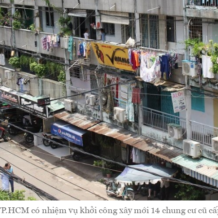
P.HCM có nhiệm vụ khởi công xây mới 14 chung cư cũ c