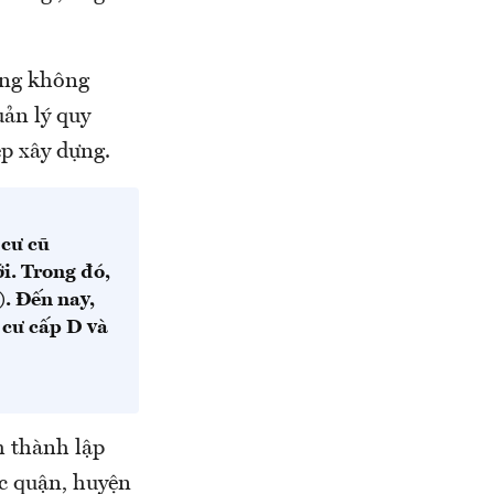
ựng không
ản lý quy
ép xây dựng.
cư cũ
i. Trong đó,
). Đến nay,
 cư cấp D và
m thành lập
c quận, huyện