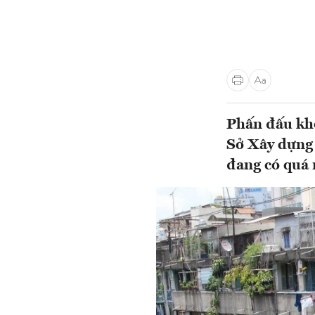
Phấn đấu khở
Sở Xây dựng
đang có quá 