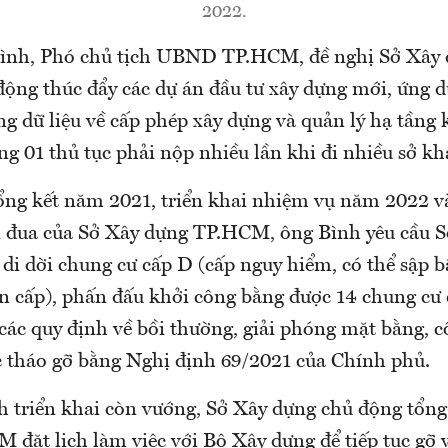
2022.
ình, Phó chủ tịch UBND TP.HCM, đề nghị Sở Xây
động thúc đẩy các dự án đầu tư xây dựng mới, ứng 
ng dữ liệu về cấp phép xây dựng và quản lý hạ tầng 
g 01 thủ tục phải nộp nhiều lần khi đi nhiều sở kh
tổng kết năm 2021, triển khai nhiệm vụ năm 2022 v
i đua của Sở Xây dựng TP.HCM, ông Bình yêu cầu S
di dời chung cư cấp D (cấp nguy hiểm, có thể sập bấ
ẩn cấp), phấn đấu khởi công bằng được 14 chung cư
các quy định về bồi thường, giải phóng mặt bằng, 
c tháo gỡ bằng Nghị định 69/2021 của Chính phủ.
h triển khai còn vướng, Sở Xây dựng chủ động tổng
ặt lịch làm việc với Bộ Xây dựng để tiếp tục gỡ 