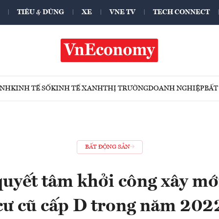
TIÊU & DÙNG
XE
VNE TV
TECH CONNECT
ÍNH
KINH TẾ SỐ
KINH TẾ XANH
THỊ TRƯỜNG
DOANH NGHIỆP
BẤT
BẤT ĐỘNG SẢN
yết tâm khởi công xây mớ
cư cũ cấp D trong năm 202