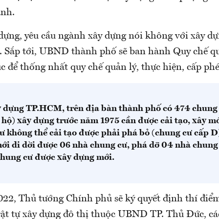
nh.
y dựng, yêu cầu ngành xây dựng nói không với xây d
p. Sắp tới, UBND thành phố sẽ ban hành Quy chế qu
c để thống nhất quy chế quản lý, thực hiện, cấp ph
 dựng TP.HCM, trên địa bàn thành phố có 474 chung 
 hộ) xây dựng trước năm 1975 cần được cải tạo, xây mớ
ư không thể cải tạo được phải phá bỏ (chung cư cấp D
ới di dời được 06 nhà chung cư, phá dỡ 04 nhà chung
chung cư được xây dựng mới.
22, Thủ tướng Chính phủ sẽ ký quyết định thí điể
rật tự xây dựng đô thị thuộc UBND TP. Thủ Đức, cá