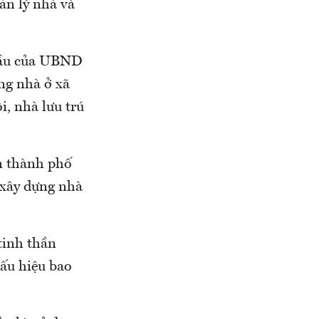
ản lý nhà và
thầu của UBND
ng nhà ở xã
i, nhà lưu trú
àn thành phố
 xây dựng nhà
 tinh thần
dấu hiệu bao