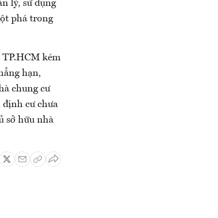
ản lý, sử dụng
đột phá trong
bàn TP.HCM kém
Chẳng hạn,
nhà chung cư
i định cư chưa
hủ sở hữu nhà