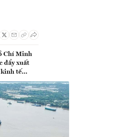
Hồ Chí Minh
c đẩy xuất
g kinh tế…