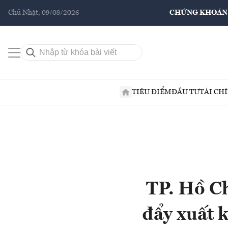
Chủ Nhật, 09/08/2026
CHỨNG KHOÁN
TIÊU ĐIỂM
ĐẦU TƯ
TÀI CH
TP. Hồ Ch
đẩy xuất k