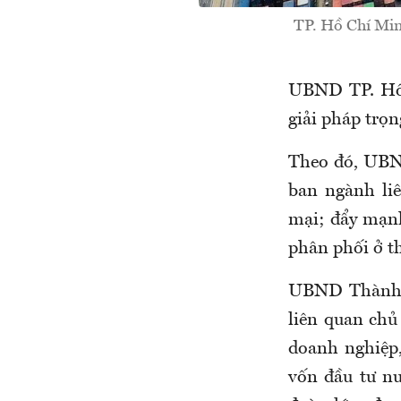
TP. Hồ Chí Minh
UBND TP. Hồ 
giải pháp trọn
Theo đó, UBND
ban ngành liê
mại; đẩy mạnh
phân phối ở th
UBND Thành p
liên quan chủ
doanh nghiệp,
vốn đầu tư nư