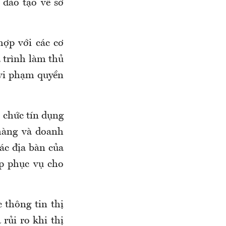
 đào tạo về sở
ợp với các cơ
 trình làm thủ
 vi phạm quyền
 chức tín dụng
 hàng và doanh
ác địa bàn của
p phục vụ cho
thông tin thị
rủi ro khi thị