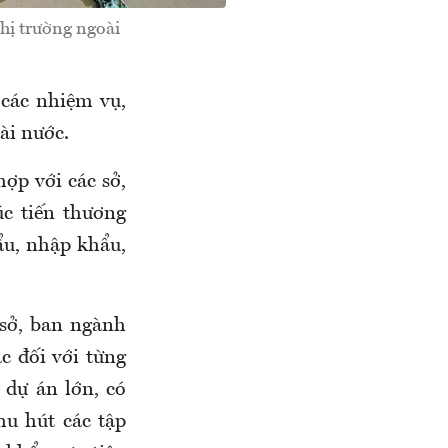
thị trường ngoài
các nhiệm vụ,
ài nước.
ợp với các sở,
úc tiến thương
ẩu, nhập khẩu,
sở, ban ngành
c đối với từng
 dự án lớn, có
hu hút các tập