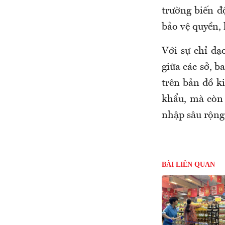
trường biến độ
bảo vệ quyền, 
Với sự chỉ đạ
giữa các sở, 
trên bản đồ k
khẩu, mà còn 
nhập sâu rộng
BÀI LIÊN QUAN