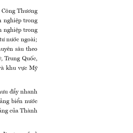
ở Công Thương
h nghiệp trong
h nghiệp trong
tư nước ngoài;
huyên sâu theo
ỳ, Trung Quốc,
và khu vực Mỹ
 mưu đẩy nhanh
cảng biển nước
 cảng của Thành