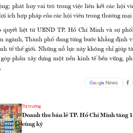
ng; phát huy vai trò trong việc liên kết các hội vi
lợi ích hợp pháp của các hội viên trong thương mại 
o quyết liệt từ UBND TP. Hồ Chí Minh và sự phố
ban ngành, Thành phố đang từng bước khẳng định v
inh tế thế giới. Những nỗ lực này không chỉ giúp t
góp phần xây dựng một nền kinh tế bền vững, phá
.
Thị trường
Doanh thu bán lẻ TP. Hồ Chí Minh tăng 1
cùng kỳ