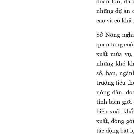
đoàn lớn, đa 
những dự án c
cao và có khả 
Sở Nông nghiệ
quan tăng cườn
xuất mùa vụ, 
những khó kh
sở, ban, ngàn
trường tiêu th
nông dân, doa
tỉnh biên giới
biến xuất khẩ
xuất, đóng gó
tác động bất l