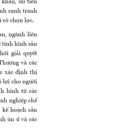
 khẩu, ưu tiên
ính cạnh tranh
ư có chọn lọc.
an, ngành liên
ề tình hình sản
hời giải quyết
Thương và các
c xác định thị
ó lợi cho người
nh hình từ các
oanh nghiệp chế
g kế hoạch sản
nh ùn ứ và các