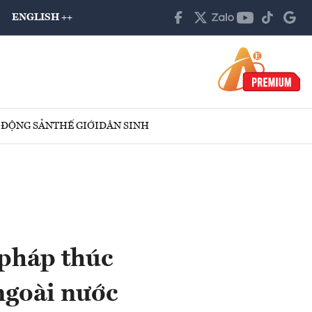
ENGLISH ++
 ĐỘNG SẢN
THẾ GIỚI
DÂN SINH
 pháp thúc
 ngoài nước