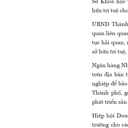
Sở Khoa học v
hữu trí tuệ c
UBND Thành p
quan liên qua
tục hải quan,
sở hữu trí tuệ,
Ngân hàng Nhà
trên địa bàn 
nghiệp để bảo
Thành phố, g
phát triển sản
Hiệp hội Doa
trường cho cá