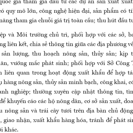
quốc gia tham gia đầu tư các dự án sản xuất xuất
ó quy mô lớn, công nghệ hiện đại, sản phẩm có t
năng tham gia chuỗi giá trị toàn cầu; thu hút đầu t
p và Môi trường chủ trì, phối hợp với các sở, b
g liên kết, chia sẻ thông tin giữa các địa phương v
sản lượng, thu hoạch nông sản, thủy sản; kịp t
ăn, vướng mắc phát sinh; phối hợp với Sở Công 
h liên quan trong hoạt động xuất khẩu để hợp tá
ụ hàng nông sản, thủy sản minh bạch, công khai, c
nh nghiệp; thường xuyên cập nhật thông tin, tì
 để khuyến cáo các hộ nông dân, cơ sở sản xuất, d
u nông sản và trái cây tươi trên địa bàn chủ độn
i, giao nhận, xuất khẩu hàng hóa, tránh để phát si
ợi khác.