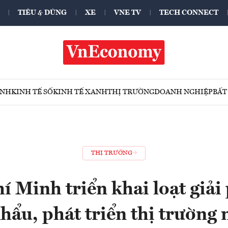
TIÊU & DÙNG
XE
VNE TV
TECH CONNECT
ÍNH
KINH TẾ SỐ
KINH TẾ XANH
THỊ TRƯỜNG
DOANH NGHIỆP
BẤT
THỊ TRƯỜNG
í Minh triển khai loạt giải
hẩu, phát triển thị trường