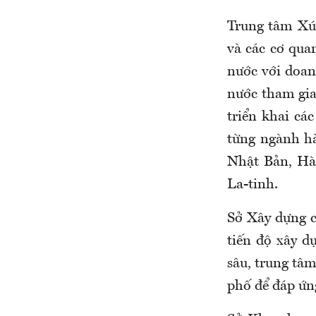
Trung tâm Xú
và các cơ qua
nước với doan
nước tham gia
triển khai cá
từng ngành hà
Nhật Bản, Hà
La-tinh.
Sở Xây dựng c
tiến độ xây d
sâu, trung tâm
phố để đáp ứn