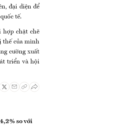
ên, đại diện để
quốc tế.
i hợp chặt chẽ
ị thế của mình
ăng cường xuất
t triển và hội
4,2% so với