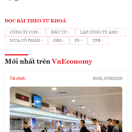
ĐỌC BÀI THEO TỪ KHOÁ
CÔNG TY CON
ĐẦU TƯ
LẬP CÔNG TY AMC
MUA CỔ PHẦN
ORS
PS
TPB
Mới nhất trên
VnEconomy
Tài chính
20:06, 07/08/2026