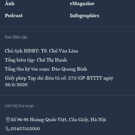
Ảnh
eMagazine
Đẹp +
An sinh
Podcast
Infographics
Giải trí
Y tế
Nhà
Ban Biên tập
Ẩm thực
Chủ tịch HĐBT: TS. Chử Văn Lâm
Tổng biên tập: Chử Thị Hạnh
Tổng thư ký tòa soạn: Đào Quang Bính
Giấy phép Tạp chí điện tử số: 272/GP-BTTTT ngày
26/6/2020
Liên hệ tòa soạn
Số 96-98 Hoàng Quốc Việt, Cầu Giấy, Hà Nội
02437552050