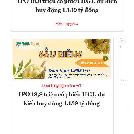
IPO 18,8 triệu cổ phiếu HGI, dự kiến
huy động 1.139 tỷ đồng
Đọc ngay
Doanh nghiệp niêm yết
IPO 18,8 triệu cổ phiếu HGI, dự
kiến huy động 1.139 tỷ đồng
Đô