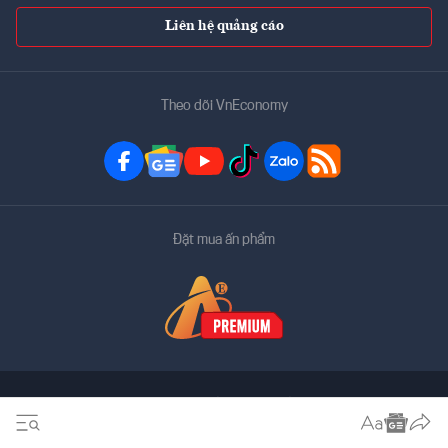
Liên hệ quảng cáo
Theo dõi VnEconomy
Đặt mua ấn phẩm
Bản quyền thuộc về
VnEconomy