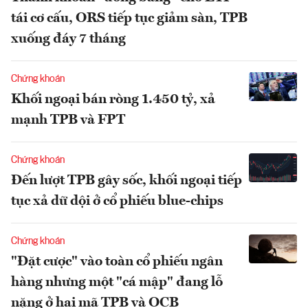
tái cơ cấu, ORS tiếp tục giảm sàn, TPB
xuống đáy 7 tháng
Chứng khoán
Khối ngoại bán ròng 1.450 tỷ, xả
mạnh TPB và FPT
Chứng khoán
Đến lượt TPB gây sốc, khối ngoại tiếp
tục xả dữ dội ở cổ phiếu blue-chips
Chứng khoán
"Đặt cược" vào toàn cổ phiếu ngân
hàng nhưng một "cá mập" đang lỗ
nặng ở hai mã TPB và OCB