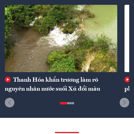
Thanh Hóa khẩn trương làm rõ
nguyên nhân nước suối Xú đổi màu
phí