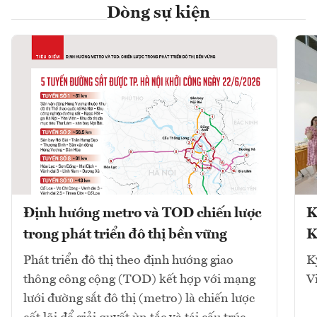
Dòng sự kiện
Định hướng metro và TOD chiến lược
K
trong phát triển đô thị bền vững
K
Phát triển đô thị theo định hướng giao
K
thông công cộng (TOD) kết hợp với mạng
V
lưới đường sắt đô thị (metro) là chiến lược