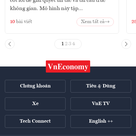
cốt lõi để giải quyết ùn tắc và tái cấu trúc
không gian. Mô hình này tập...
10
bài viết
Xem tất cả
2
1
2
3
4
Chứng khoán
Tiêu & Dùng
Xe
VnE TV
Tech Connect
English ++