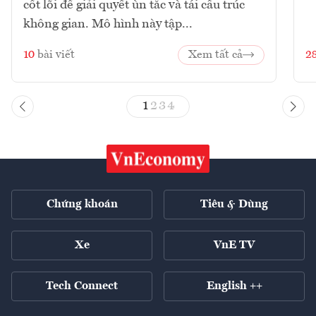
cốt lõi để giải quyết ùn tắc và tái cấu trúc
không gian. Mô hình này tập...
10
bài viết
Xem tất cả
2
1
2
3
4
Chứng khoán
Tiêu & Dùng
Xe
VnE TV
Tech Connect
English ++