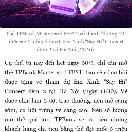
Thẻ TPBank Mastercard FEST trở thành “đường tắt”
đưa các Xinhiu đến với Em Xinh “Say Hi” Concert
đêm 2 tại Hà Nội (11/10).
Cụ thể, từ nay đến hết ngày 30/9, chỉ cần mở
thẻ TPBank Mastercard FEST, bạn sẽ có cơ hội
được tặng vé tham dự Em Xinh “Say Hi”
Concert đêm 2 tại Hà Nội (ngày 11/10). Vé
được chia làm 2 đợt trao thưởng, nên mở càng
sớm, cơ hội trúng vé càng cao. Nếu số lượng
mở thẻ quá lớn, TPBank sẽ ưu tiên những
khách hàng chi tiêu bằng thẻ đạt mốc 3 triệu