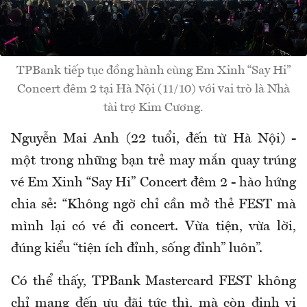
TPBank tiếp tục đồng hành cùng Em Xinh “Say Hi”
Concert đêm 2 tại Hà Nội (11/10) với vai trò là Nhà
tài trợ Kim Cương.
Nguyễn Mai Anh (22 tuổi, đến từ Hà Nội) -
một trong những bạn trẻ may mắn quay trúng
vé Em Xinh “Say Hi” Concert đêm 2 - hào hứng
chia sẻ: “Không ngờ chỉ cần mở thẻ FEST mà
mình lại có vé đi concert. Vừa tiện, vừa lời,
đúng kiểu “tiện ích đỉnh, sống đỉnh” luôn”.
Có thể thấy, TPBank Mastercard FEST không
chỉ mang đến ưu đãi tức thì, mà còn định vị