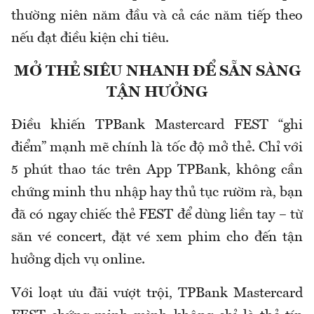
thường niên năm đầu và cả các năm tiếp theo
nếu đạt điều kiện chi tiêu.
MỞ THẺ SIÊU NHANH ĐỂ SẴN SÀNG
TẬN HƯỞNG
Điều khiến TPBank Mastercard FEST “ghi
điểm” mạnh mẽ chính là tốc độ mở thẻ. Chỉ với
5 phút thao tác trên App TPBank, không cần
chứng minh thu nhập hay thủ tục rườm rà, bạn
đã có ngay chiếc thẻ FEST để dùng liền tay – từ
săn vé concert, đặt vé xem phim cho đến tận
hưởng dịch vụ online.
Với loạt ưu đãi vượt trội, TPBank Mastercard