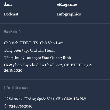
Nhân lực
Ảnh
eMagazine
Đẹp +
An sinh
Podcast
Infographics
Giải trí
Y tế
Nhà
Ban Biên tập
Ẩm thực
Chủ tịch HĐBT: TS. Chử Văn Lâm
Tổng biên tập: Chử Thị Hạnh
Tổng thư ký tòa soạn: Đào Quang Bính
Giấy phép Tạp chí điện tử số: 272/GP-BTTTT ngày
26/6/2020
Liên hệ tòa soạn
Số 96-98 Hoàng Quốc Việt, Cầu Giấy, Hà Nội
02437552050