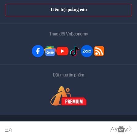
Liên hệ quảng cáo
Theo dõi VnEconomy
Đặt mua ấn phẩm
Bản quyền thuộc về
VnEconomy