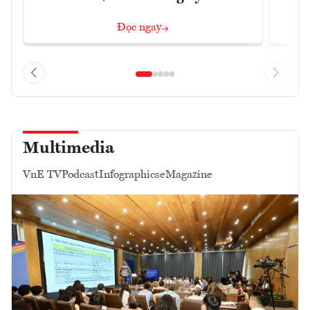
Đọc ngay
Multimedia
VnE TV
Podcast
Infographics
eMagazine