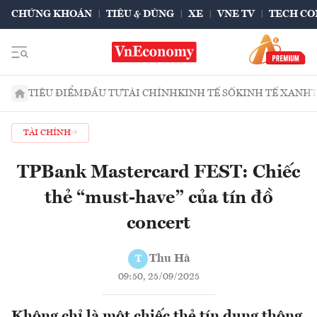
CHỨNG KHOÁN
TIÊU & DÙNG
XE
VNE TV
TECH CO
TIÊU ĐIỂM
ĐẦU TƯ
TÀI CHÍNH
KINH TẾ SỐ
KINH TẾ XANH
TÀI CHÍNH
TPBank Mastercard FEST: Chiếc
thẻ “must-have” của tín đồ
concert
Thu Hà
T
09:50, 25/09/2025
Không chỉ là một chiếc thẻ tín dụng thông