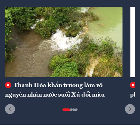
Thanh Hóa khẩn trương làm rõ
nguyên nhân nước suối Xú đổi màu
phí