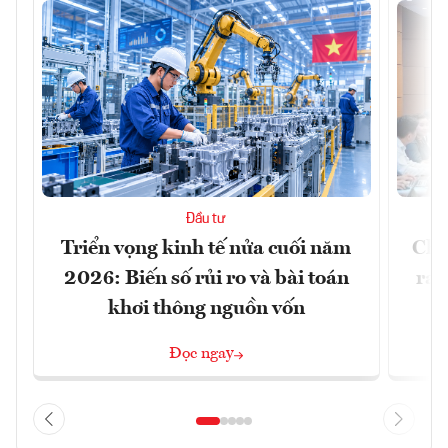
Đầu tư
Triển vọng kinh tế nửa cuối năm
Chủ
2026: Biến số rủi ro và bài toán
ra 
khơi thông nguồn vốn
Đọc ngay