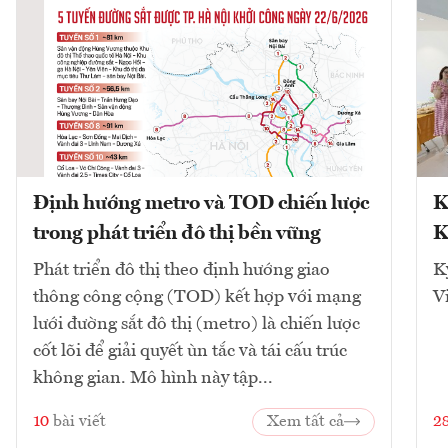
Định hướng metro và TOD chiến lược
K
trong phát triển đô thị bền vững
K
Phát triển đô thị theo định hướng giao
K
thông công cộng (TOD) kết hợp với mạng
V
lưới đường sắt đô thị (metro) là chiến lược
cốt lõi để giải quyết ùn tắc và tái cấu trúc
không gian. Mô hình này tập...
10
bài viết
Xem tất cả
2