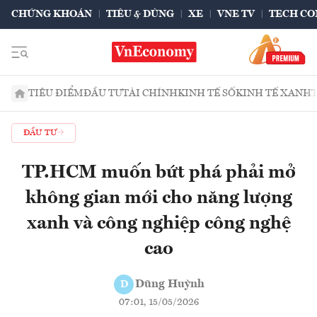
CHỨNG KHOÁN
TIÊU & DÙNG
XE
VNE TV
TECH CO
TIÊU ĐIỂM
ĐẦU TƯ
TÀI CHÍNH
KINH TẾ SỐ
KINH TẾ XANH
ĐẦU TƯ
TP.HCM muốn bứt phá phải mở
không gian mới cho năng lượng
xanh và công nghiệp công nghệ
cao
Dũng Huỳnh
D
07:01, 15/05/2026