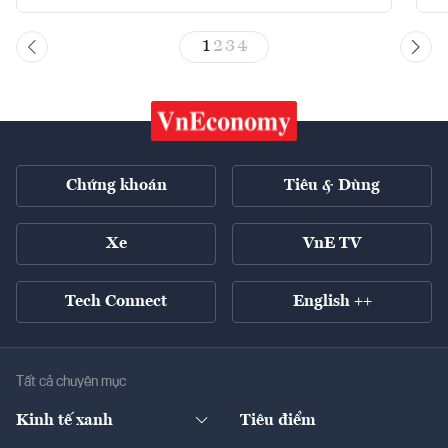
1
2
3
4
Chứng khoán
Tiêu & Dùng
Xe
VnE TV
Tech Connect
English ++
Tất cả chuyên mục
Kinh tế xanh
Tiêu điểm