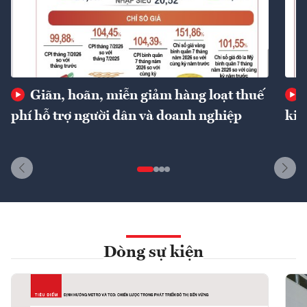
Giãn, hoãn, miễn giảm hàng loạt thuế
phí hỗ trợ người dân và doanh nghiệp
kin
Dòng sự kiện