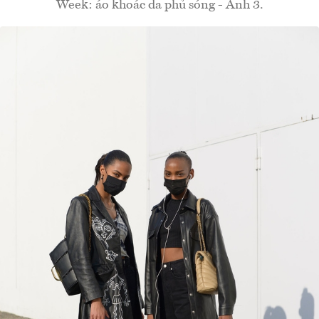
Week: áo khoác da phủ sóng - Ảnh 3.