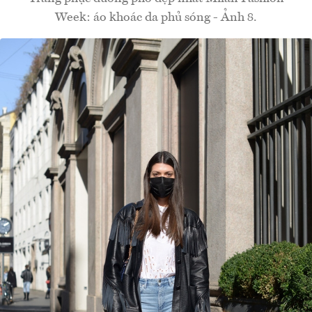
Week: áo khoác da phủ sóng - Ảnh 8.