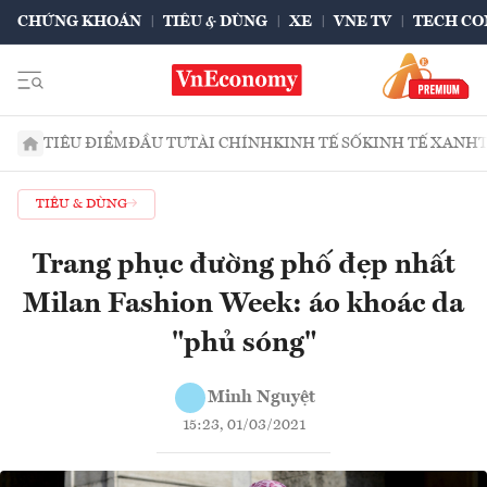
CHỨNG KHOÁN
TIÊU & DÙNG
XE
VNE TV
TECH CO
TIÊU ĐIỂM
ĐẦU TƯ
TÀI CHÍNH
KINH TẾ SỐ
KINH TẾ XANH
TIÊU & DÙNG
Trang phục đường phố đẹp nhất
Milan Fashion Week: áo khoác da
"phủ sóng"
Minh Nguyệt
15:23, 01/03/2021