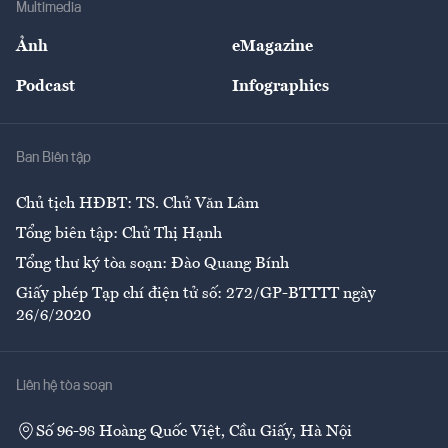
Multimedia
Sự kiện
Nhân lực
Ảnh
eMagazine
Đẹp +
An sinh
Podcast
Infographics
Giải trí
Y tế
Nhà
Ban Biên tập
Ẩm thực
Chủ tịch HĐBT: TS. Chử Văn Lâm
Tổng biên tập: Chử Thị Hạnh
Tổng thư ký tòa soạn: Đào Quang Bính
Giấy phép Tạp chí điện tử số: 272/GP-BTTTT ngày
26/6/2020
Liên hệ tòa soạn
Số 96-98 Hoàng Quốc Việt, Cầu Giấy, Hà Nội