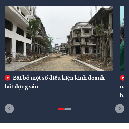
Bãi bỏ một số điều kiện kinh doanh
bất động sản
nôn
bất