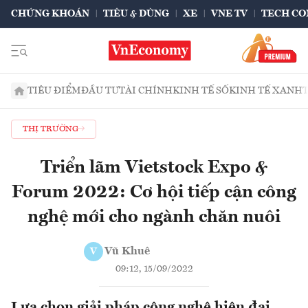
CHỨNG KHOÁN
TIÊU & DÙNG
XE
VNE TV
TECH CO
TIÊU ĐIỂM
ĐẦU TƯ
TÀI CHÍNH
KINH TẾ SỐ
KINH TẾ XANH
THỊ TRƯỜNG
Triển lãm Vietstock Expo &
Forum 2022: Cơ hội tiếp cận công
nghệ mới cho ngành chăn nuôi
Vũ Khuê
V
09:12, 15/09/2022
Lựa chọn giải pháp công nghệ hiện đại