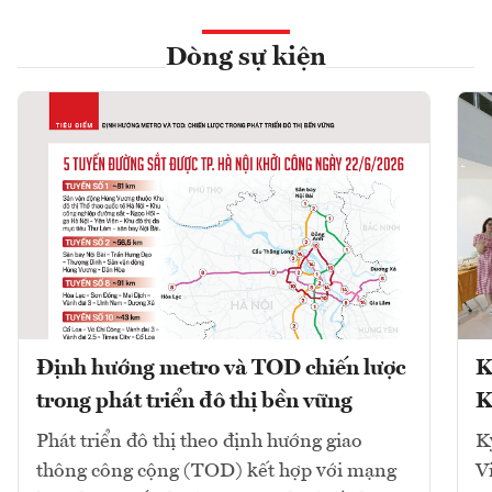
Dòng sự kiện
Định hướng metro và TOD chiến lược
K
trong phát triển đô thị bền vững
K
Phát triển đô thị theo định hướng giao
K
thông công cộng (TOD) kết hợp với mạng
V