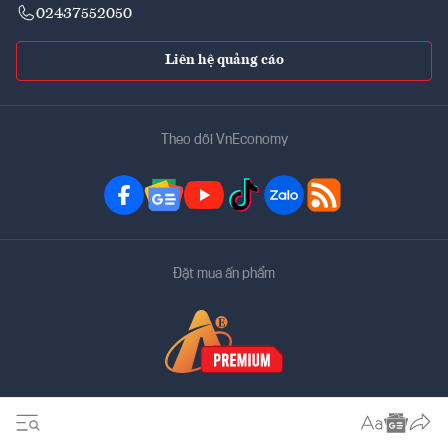
02437552050
Liên hệ quảng cáo
Theo dõi VnEconomy
Đặt mua ấn phẩm
Bản quyền thuộc về