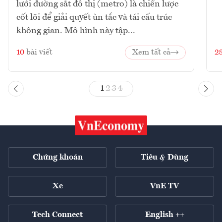
lưới đường sắt đô thị (metro) là chiến lược
cốt lõi để giải quyết ùn tắc và tái cấu trúc
không gian. Mô hình này tập...
10
bài viết
Xem tất cả
2
1
2
3
4
Chứng khoán
Tiêu & Dùng
Xe
VnE TV
Tech Connect
English ++