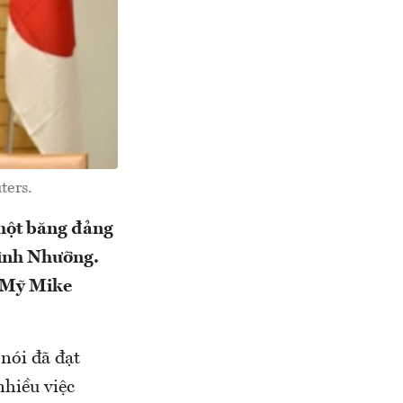
ters.
 một băng đảng
Bình Nhưỡng.
g Mỹ Mike
nói đã đạt
nhiều việc