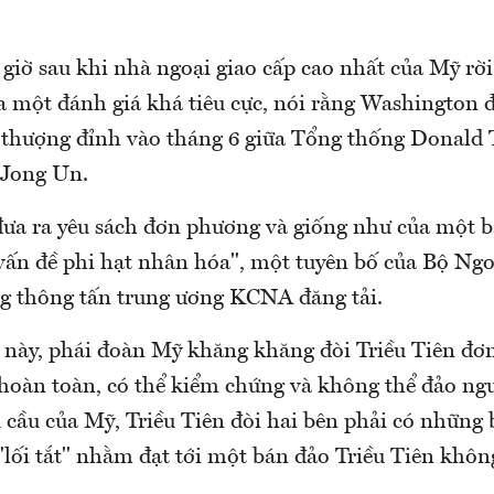
giờ sau khi nhà ngoại giao cấp cao nhất của Mỹ rời
 một đánh giá khá tiêu cực, nói rằng Washington đ
 thượng đỉnh vào tháng 6 giữa Tổng thống Donald
 Jong Un.
đưa ra yêu sách đơn phương và giống như của một b
vấn đề phi hạt nhân hóa", một tuyên bố của Bộ Ngoạ
g thông tấn trung ương KCNA đăng tải.
 này, phái đoàn Mỹ khăng khăng đòi Triều Tiên đơ
hoàn toàn, có thể kiểm chứng và không thể đảo ngư
 cầu của Mỹ, Triều Tiên đòi hai bên phải có những 
lối tắt" nhằm đạt tới một bán đảo Triều Tiên khôn