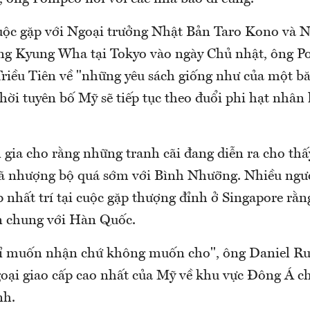
cuộc gặp với Ngoại trưởng Nhật Bản Taro Kono và 
g Kyung Wha tại Tokyo vào ngày Chủ nhật, ông P
Triều Tiên về "những yêu sách giống như của một bă
hời tuyên bố Mỹ sẽ tiếp tục theo đuổi phi hạt nhân
gia cho rằng những tranh cãi đang diễn ra cho thấy
 nhượng bộ quá sớm với Bình Nhưỡng. Nhiều ngườ
 nhất trí tại cuộc gặp thượng đỉnh ở Singapore rằn
n chung với Hàn Quốc.
hỉ muốn nhận chứ không muốn cho", ông Daniel Rus
goại giao cấp cao nhất của Mỹ về khu vực Đông Á c
nh.