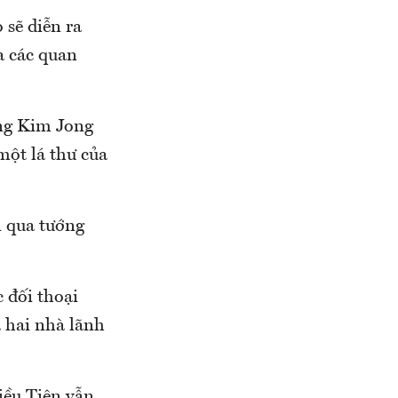
 sẽ diễn ra
a các quan
ng Kim Jong
ột lá thư của
 qua tướng
 đối thoại
a hai nhà lãnh
iều Tiên vẫn