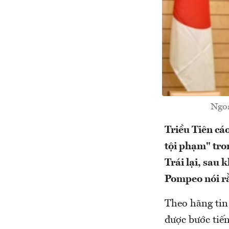
Ngoạ
Triều Tiên cá
tội phạm" tro
Trái lại, sau
Pompeo nói rằ
Theo hãng tin 
được bước tiến