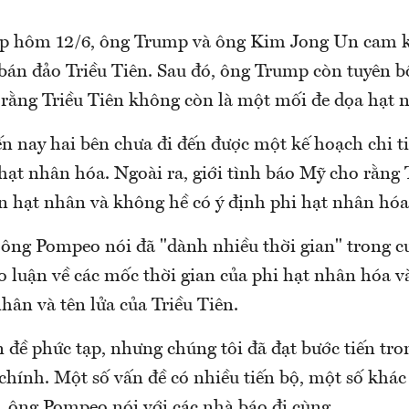
p hôm 12/6, ông Trump và ông Kim Jong Un cam kết
bán đảo Triều Tiên. Sau đó, ông Trump còn tuyên 
r rằng Triều Tiên không còn là một mối đe dọa hạt 
n nay hai bên chưa đi đến được một kế hoạch chi t
 hạt nhân hóa. Ngoài ra, giới tình báo Mỹ cho rằng 
n hạt nhân và không hề có ý định phi hạt nhân hóa
ông Pompeo nói đã "dành nhiều thời gian" trong 
o luận về các mốc thời gian của phi hạt nhân hóa v
nhân và tên lửa của Triều Tiên.
 đề phức tạp, nhưng chúng tôi đã đạt bước tiến tro
chính. Một số vấn đề có nhiều tiến bộ, một số khác
, ông Pompeo nói với các nhà báo đi cùng.