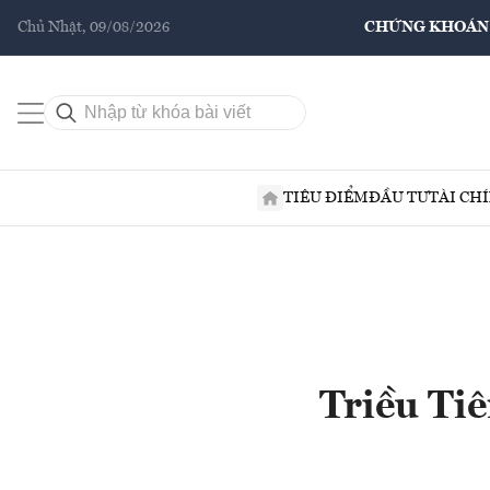
Chủ Nhật, 09/08/2026
CHỨNG KHOÁN
TIÊU ĐIỂM
ĐẦU TƯ
TÀI CH
Triều Tiê