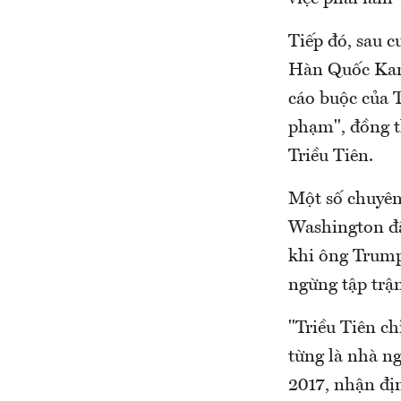
Tiếp đó, sau 
Hàn Quốc Kan
cáo buộc của 
phạm", đồng t
Triều Tiên.
Một số chuyên 
Washington đã
khi ông Trump
ngừng tập trậ
"Triều Tiên c
từng là nhà n
2017, nhận đị