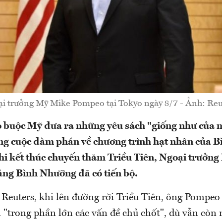
i trưởng Mỹ Mike Pompeo tại Tokyo ngày 8/7 - Ảnh: Reu
o buộc Mỹ đưa ra những yêu sách "giống như của
ng cuộc đàm phán về chương trình hạt nhân của 
 khi kết thúc chuyến thăm Triều Tiên, Ngoại trưởn
ng Bình Nhưỡng đã có tiến bộ.
Reuters, khi lên đường rời Triều Tiên, ông Pompeo 
 "trong phần lớn các vấn đề chủ chốt", dù vẫn còn 