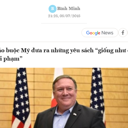
Bình Minh
B
21:28, 08/07/2018
áo buộc Mỹ đưa ra những yêu sách “giống như
ội phạm”