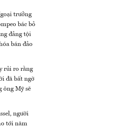
Ngoại trưởng
ompeo bác bỏ
ng đảng tội
 hóa bán đảo
 rủi ro rằng
i đã bất ngờ
g ông Mỹ sẽ
sel, người
ho tới năm