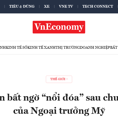
TIÊU & DÙNG
XE
VNE TV
TECH CONNECT
ÍNH
KINH TẾ SỐ
KINH TẾ XANH
THỊ TRƯỜNG
DOANH NGHIỆP
BẤT
THẾ GIỚI
n bất ngờ “nổi đóa” sau c
của Ngoại trưởng Mỹ