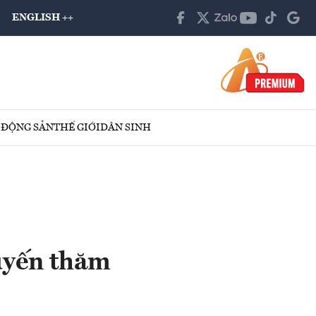
ENGLISH ++
 ĐỘNG SẢN
THẾ GIỚI
DÂN SINH
huyến thăm