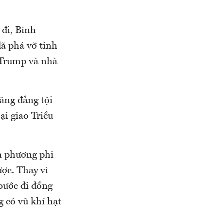
 đi, Bình
ã phá vỡ tinh
 Trump và nhà
ăng đảng tội
i giao Triều
n phương phi
ợc. Thay vì
bước đi đồng
g có vũ khí hạt