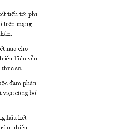
 tiến tới phi
bố trên mạng
nhân.
iết nào cho
Triều Tiên vẫn
 thực sự.
cuộc đàm phán
à việc công bố
ng hầu hết
 còn nhiều