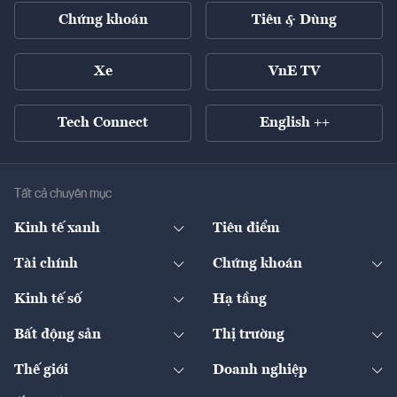
Chứng khoán
Tiêu & Dùng
Xe
VnE TV
Tech Connect
English ++
Tất cả chuyên mục
Kinh tế xanh
Tiêu điểm
Chuyển động xanh
Tài chính
Chứng khoán
Pháp lý
Ngân hàng
Doanh nghiệp niêm yết
Kinh tế số
Hạ tầng
Thương hiệu xanh
Thị trường vốn
Thị trường
Sản phẩm - Thị trường
Bất động sản
Thị trường
Diễn đàn
Thuế
Đầu tư
Tài sản số
Chính sách
Xuất nhập khẩu
Thế giới
Doanh nghiệp
Bảo hiểm
Quốc tế
Dịch vụ số
Thị trường
Khung pháp lý
Kinh tế
Chuyển động