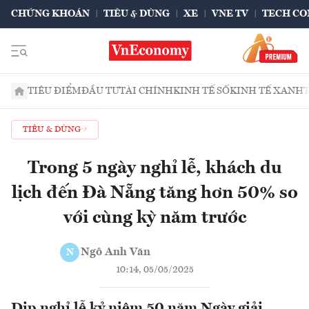
CHỨNG KHOÁN
TIÊU & DÙNG
XE
VNE TV
TECH CO
TIÊU ĐIỂM
ĐẦU TƯ
TÀI CHÍNH
KINH TẾ SỐ
KINH TẾ XANH
TIÊU & DÙNG
Trong 5 ngày nghỉ lễ, khách du
lịch đến Đà Nẵng tăng hơn 50% so
với cùng kỳ năm trước
Ngô Anh Văn
N
10:14, 05/05/2025
Dịp nghỉ lễ kỷ niệm 50 năm Ngày giải