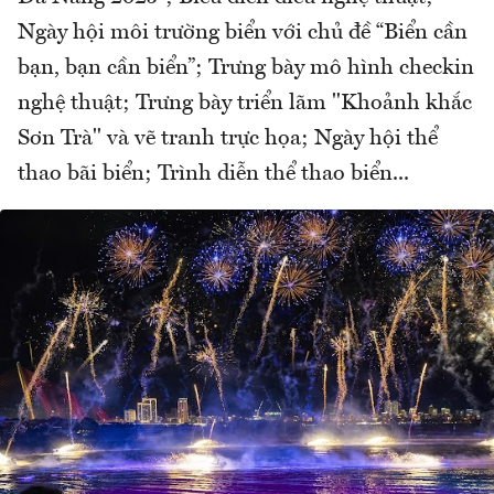
Ngày hội môi trường biển với chủ đề “Biển cần
bạn, bạn cần biển”; Trưng bày mô hình checkin
nghệ thuật; Trưng bày triển lãm "Khoảnh khắc
Sơn Trà" và vẽ tranh trực họa; Ngày hội thể
thao bãi biển; Trình diễn thể thao biển...