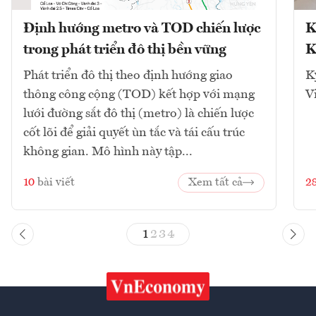
Định hướng metro và TOD chiến lược
K
trong phát triển đô thị bền vững
K
Phát triển đô thị theo định hướng giao
K
thông công cộng (TOD) kết hợp với mạng
V
lưới đường sắt đô thị (metro) là chiến lược
cốt lõi để giải quyết ùn tắc và tái cấu trúc
không gian. Mô hình này tập...
10
bài viết
Xem tất cả
2
1
2
3
4