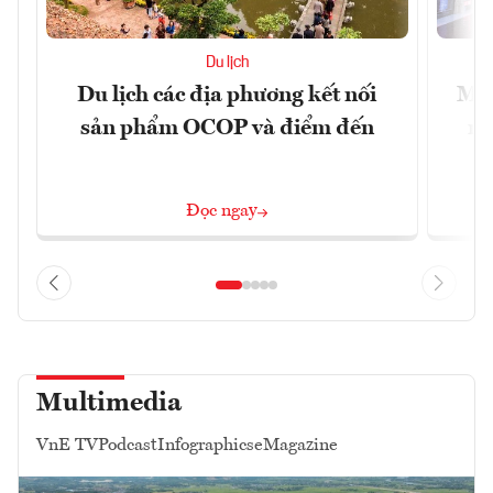
Du lịch
Du lịch các địa phương kết nối
Mac
sản phẩm OCOP và điểm đến
mu
Đọc ngay
Multimedia
VnE TV
Podcast
Infographics
eMagazine