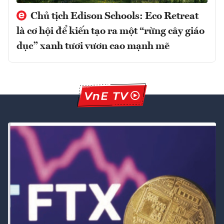
Chủ tịch Edison Schools: Eco Retreat
là cơ hội để kiến tạo ra một “rừng cây giáo
dục” xanh tươi vươn cao mạnh mẽ