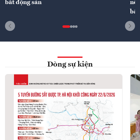
bất động sản
nôn
bất
Dòng sự kiện