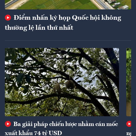
Điểm nhấn kỳ họp Quốc hội không
thường lệ lần thứ nhất
Ba giải pháp chiến lược nhằm cán mốc
xuất khẩu 74 tỷ USD
ngu