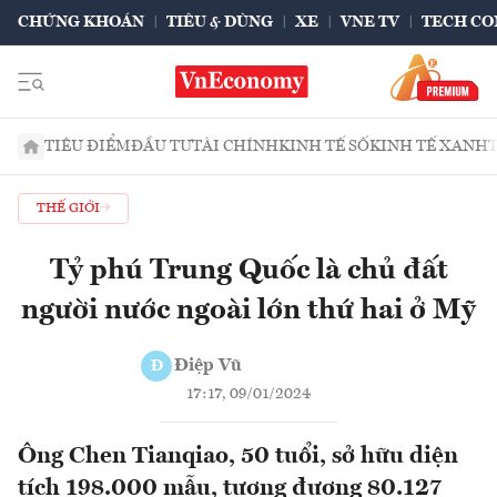
CHỨNG KHOÁN
TIÊU & DÙNG
XE
VNE TV
TECH CO
TIÊU ĐIỂM
ĐẦU TƯ
TÀI CHÍNH
KINH TẾ SỐ
KINH TẾ XANH
THẾ GIỚI
Tỷ phú Trung Quốc là chủ đất
người nước ngoài lớn thứ hai ở Mỹ
Điệp Vũ
Đ
17:17, 09/01/2024
Ông Chen Tianqiao, 50 tuổi, sở hữu diện
tích 198.000 mẫu, tương đương 80.127