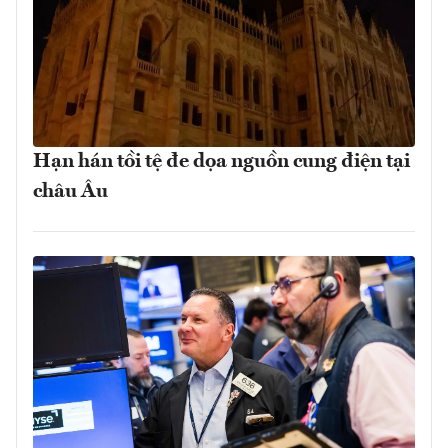
Hạn hán tồi tệ đe dọa nguồn cung điện tại
châu Âu