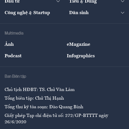
Đầu tư
Tiêu & Dùng
Quản trị số
Cafe BĐS
Thị trường
Kinh doanh
Kết nối
Tạp chí kinh tế Việt Nam
eMagazine
Nhà đầu tư
Du lịch
Công nghệ & Startup
Dân sinh
Tư vấn
Nông sản
Doanh nhân
Tư vấn Tiêu & Dùng
Infographics
Hạ tầng
Sức khỏe
Khung pháp lý
Doanh nghiệp
Địa phương
Thị trường
Bảo hiểm
Multimedia
Sự kiện
Nhân lực
Ảnh
eMagazine
Đẹp +
An sinh
Podcast
Infographics
Giải trí
Y tế
Nhà
Ban Biên tập
Ẩm thực
Chủ tịch HĐBT: TS. Chử Văn Lâm
Tổng biên tập: Chử Thị Hạnh
Tổng thư ký tòa soạn: Đào Quang Bính
Giấy phép Tạp chí điện tử số: 272/GP-BTTTT ngày
26/6/2020