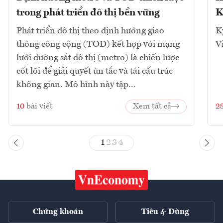
trong phát triển đô thị bền vững
K
Phát triển đô thị theo định hướng giao
K
thông công cộng (TOD) kết hợp với mạng
V
lưới đường sắt đô thị (metro) là chiến lược
cốt lõi để giải quyết ùn tắc và tái cấu trúc
không gian. Mô hình này tập...
10
bài viết
Xem tất cả
2
1
2
3
4
Chứng khoán
Tiêu & Dùng