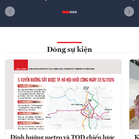
Dòng sự kiện
Định hướng metro và TOD chiến lược
K