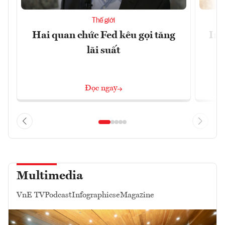
Thế giới
Hai quan chức Fed kêu gọi tăng
Ira
lãi suất
Đọc ngay
Multimedia
VnE TV
Podcast
Infographics
eMagazine