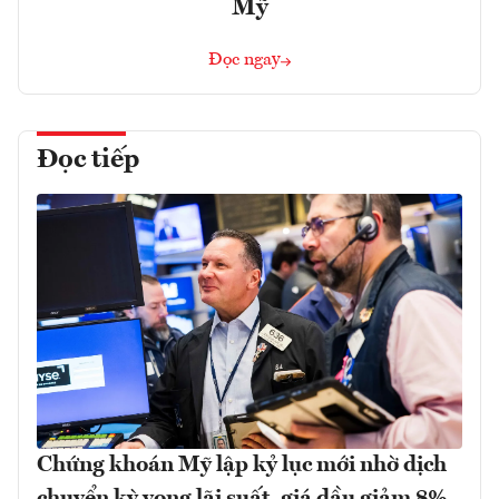
Mỹ
Đọc ngay
Đọc tiếp
Chứng khoán Mỹ lập kỷ lục mới nhờ dịch
chuyển kỳ vọng lãi suất, giá dầu giảm 8%