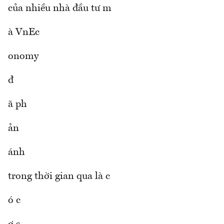
của nhiều nhà đầu tư m
à VnEc
onomy
đ
ã ph
ản
ánh
trong thời gian qua là c
ó c