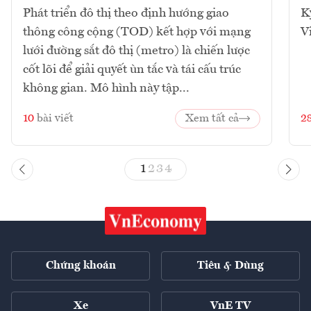
Phát triển đô thị theo định hướng giao
K
thông công cộng (TOD) kết hợp với mạng
V
lưới đường sắt đô thị (metro) là chiến lược
cốt lõi để giải quyết ùn tắc và tái cấu trúc
không gian. Mô hình này tập...
10
bài viết
Xem tất cả
2
1
2
3
4
Chứng khoán
Tiêu & Dùng
Xe
VnE TV