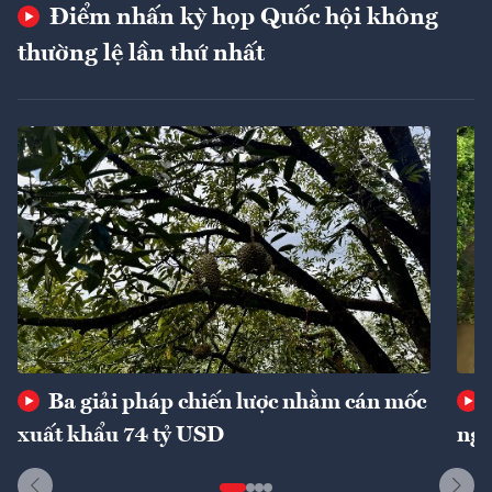
Điểm nhấn kỳ họp Quốc hội không
thường lệ lần thứ nhất
Ba giải pháp chiến lược nhằm cán mốc
xuất khẩu 74 tỷ USD
ngu