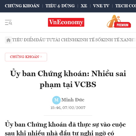
CHỨNG KHOÁN
TIÊU & DÙNG
XE
VNE TV
TECH CO
TIÊU ĐIỂM
ĐẦU TƯ
TÀI CHÍNH
KINH TẾ SỐ
KINH TẾ XANH
CHỨNG KHOÁN
Ủy ban Chứng khoán: Nhiều sai
phạm tại VCBS
Minh Đức
M
18:46, 07/02/2007
Ủy ban Chứng khoán đã thực sự vào cuộc
sau khi nhiều nhà đầu tư nghi ngờ có