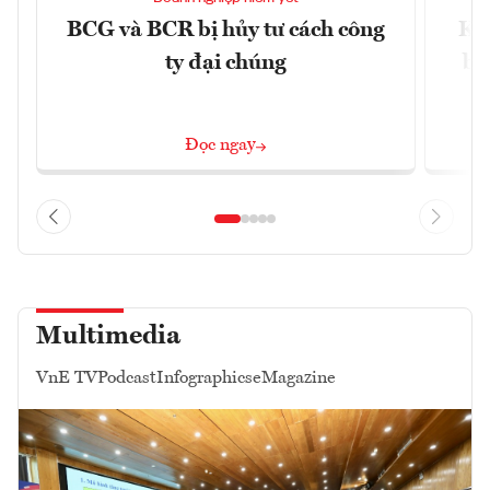
BCG và BCR bị hủy tư cách công
Kh
ty đại chúng
ba
Đọc ngay
Multimedia
VnE TV
Podcast
Infographics
eMagazine