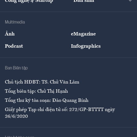
Công nghệ & Startup
Dân sinh
Tư vấn
Nông sản
Doanh nhân
Tư vấn Tiêu & Dùng
Infographics
Hạ tầng
Sức khỏe
Khung pháp lý
Doanh nghiệp
Địa phương
Thị trường
Bảo hiểm
Multimedia
Sự kiện
Nhân lực
Ảnh
eMagazine
Đẹp +
An sinh
Podcast
Infographics
Giải trí
Y tế
Nhà
Ban Biên tập
Ẩm thực
Chủ tịch HĐBT: TS. Chử Văn Lâm
Tổng biên tập: Chử Thị Hạnh
Tổng thư ký tòa soạn: Đào Quang Bính
Giấy phép Tạp chí điện tử số: 272/GP-BTTTT ngày
26/6/2020