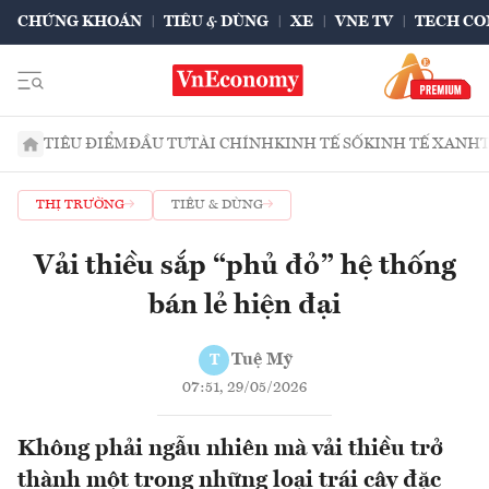
CHỨNG KHOÁN
TIÊU & DÙNG
XE
VNE TV
TECH CO
TIÊU ĐIỂM
ĐẦU TƯ
TÀI CHÍNH
KINH TẾ SỐ
KINH TẾ XANH
THỊ TRƯỜNG
TIÊU & DÙNG
Vải thiều sắp “phủ đỏ” hệ thống
bán lẻ hiện đại
Tuệ Mỹ
T
07:51, 29/05/2026
Không phải ngẫu nhiên mà vải thiều trở
thành một trong những loại trái cây đặc