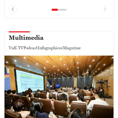
Multimedia
VnE TV
Podcast
Infographics
eMagazine