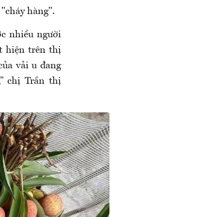
 "cháy hàng".
ợc nhiều người
 hiện trên thị
của vải u đang
” chị Trần thị