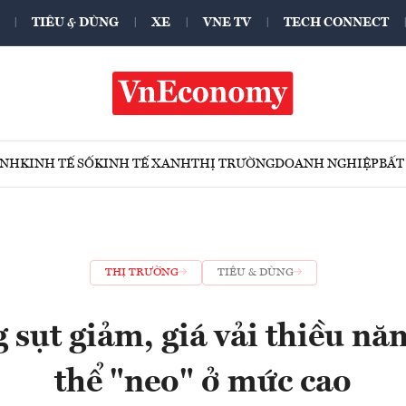
TIÊU & DÙNG
XE
VNE TV
TECH CONNECT
ÍNH
KINH TẾ SỐ
KINH TẾ XANH
THỊ TRƯỜNG
DOANH NGHIỆP
BẤT
THỊ TRƯỜNG
TIÊU & DÙNG
 sụt giảm, giá vải thiều n
thể "neo" ở mức cao