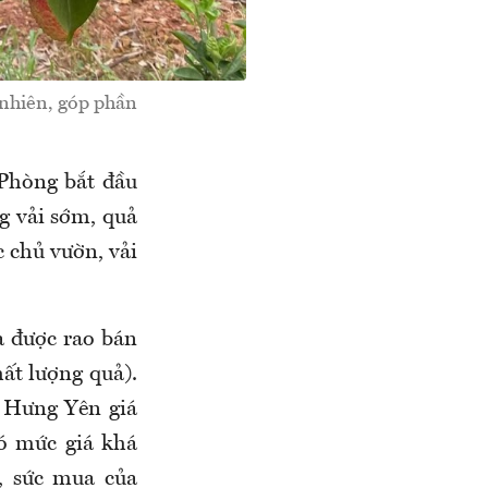
 nhiên, góp phần
 Phòng bắt đầu
g vải sớm, quả
c chủ vườn, vải
a được rao bán
hất lượng quả).
ng Hưng Yên giá
ó mức giá khá
, sức mua của