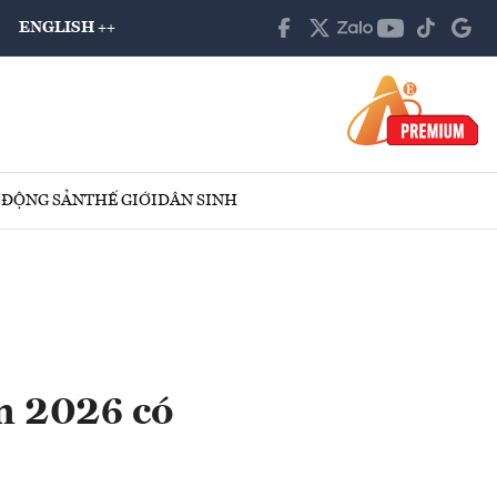
ENGLISH ++
 ĐỘNG SẢN
THẾ GIỚI
DÂN SINH
ăm 2026 có