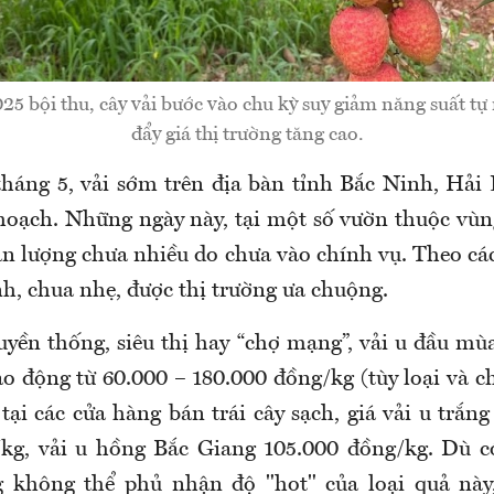
5 bội thu, cây vải bước vào chu kỳ suy giảm năng suất tự
đẩy giá thị trường tăng cao.
háng 5, vải sớm trên địa bàn tỉnh Bắc Ninh, Hải
hoạch. Những ngày này, tại một số vườn thuộc vùn
sản lượng chưa nhiều do chưa vào chính vụ. Theo cá
nh, chua nhẹ, được thị trường ưa chuộng.
ruyền thống, siêu thị hay “chợ mạng”, vải u đầu mù
o động từ 60.000 – 180.000 đồng/kg (tùy loại và c
tại các cửa hàng bán trái cây sạch, giá vải u trắ
/kg, vải u hồng Bắc Giang 105.000 đồng/kg. Dù c
g không thể phủ nhận độ "hot" của loại quả này