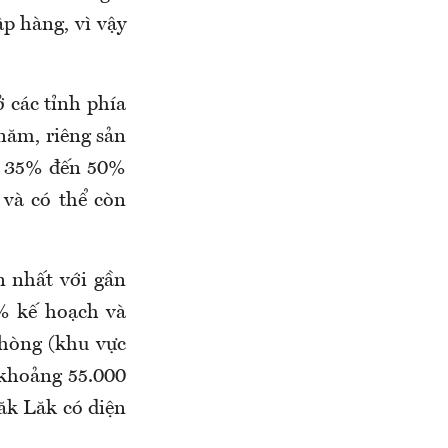
p hàng, vì vậy
ở các tỉnh phía
năm, riêng sản
từ 35% đến 50%
 và có thể còn
n nhất với gần
5% kế hoạch và
Phòng (khu vực
 khoảng 55.000
ăk Lăk có diện