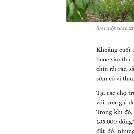
Sau một năm 202
Khoảng cuối t
bước vào thu 
chín rải rác, 
sớm có vị tha
Tại các chợ t
với mức giá da
Trong khi đó, 
135.000 đồng
đắt đỏ, nhưn