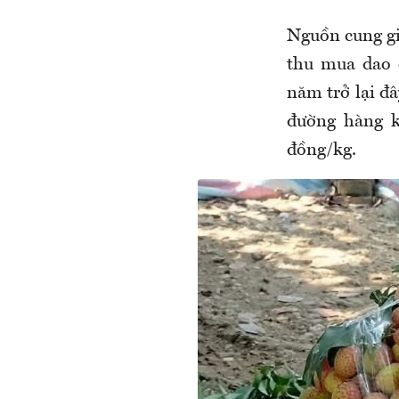
Nguồn cung gi
thu mua dao 
năm trở lại đ
đường hàng kh
đồng/kg.