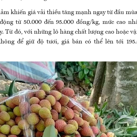
ảm khiến giá vải thiều tăng mạnh ngay từ đầu mùa.
động từ 50.000 đến 95.000 đồng/kg, mức cao nhấ
ây. Từ đó, với những lô hàng chất lượng cao hoặc v
ông để giữ độ tươi, giá bán có thể lên tới 195