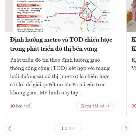
Định hướng metro và TOD chiến lược
K
trong phát triển đô thị bền vững
K
Phát triển đô thị theo định hướng giao
K
thông công cộng (TOD) kết hợp với mạng
V
lưới đường sắt đô thị (metro) là chiến lược
cốt lõi để giải quyết ùn tắc và tái cấu trúc
không gian. Mô hình này tập...
10
bài viết
Xem tất cả
2
1
2
3
4