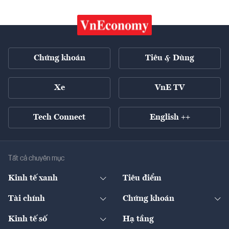
Chứng khoán
Tiêu & Dùng
Xe
VnE TV
Tech Connect
English ++
Tất cả chuyên mục
Kinh tế xanh
Tiêu điểm
Chuyển động xanh
Tài chính
Chứng khoán
Pháp lý
Ngân hàng
Doanh nghiệp niêm yết
Kinh tế số
Hạ tầng
Thương hiệu xanh