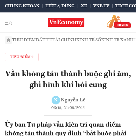
CHỨNG KHOÁN
TIÊU & DÙNG
XE
VNE TV
TECH CO
TIÊU ĐIỂM
ĐẦU TƯ
TÀI CHÍNH
KINH TẾ SỐ
KINH TẾ XANH
TIÊU ĐIỂM
Vẫn không tán thành buộc ghi âm,
ghi hình khi hỏi cung
Nguyễn Lê
N
06:15, 21/05/2015
Ủy ban Tư pháp vẫn kiên trì quan điểm
không tán thành quy định “bắt buộc phải