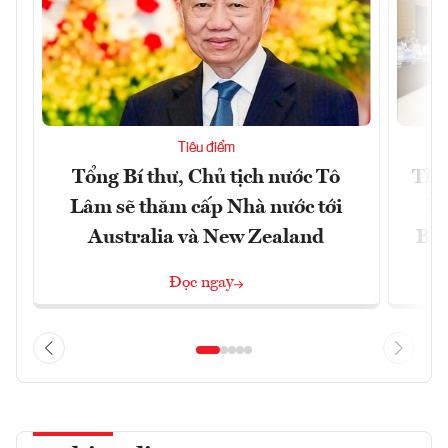
Tiêu điểm
Tổng Bí thư, Chủ tịch nước Tô
Thố
Lâm sẽ thăm cấp Nhà nước tới
lậ
Australia và New Zealand
Bắc
Đọc ngay