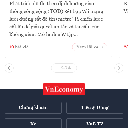
Phát triển đô thị theo định hướng giao
K
thông công cộng (TOD) kết hợp với mạng
V
lưới đường sắt đô thị (metro) là chiến lược
cốt lõi để giải quyết ùn tắc và tái cấu trúc
không gian. Mô hình này tập...
10
bài viết
Xem tất cả
2
1
2
3
4
Chứng khoán
Tiêu & Dùng
Xe
VnE TV