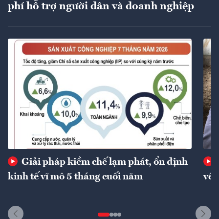
phí hỗ trợ người dân và doanh nghiệp
Giải pháp kiềm chế lạm phát, ổn định
kinh tế vĩ mô 5 tháng cuối năm
về 