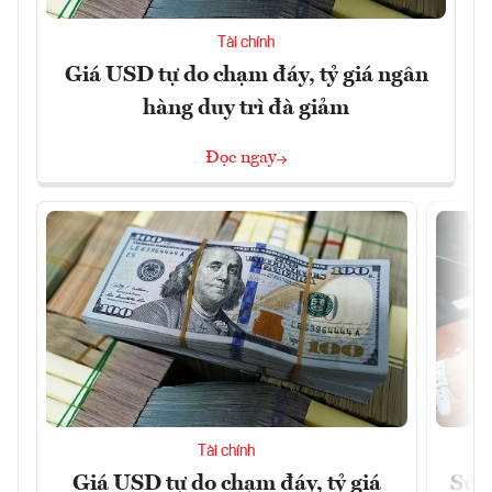
Tài chính
Giá USD tự do chạm đáy, tỷ giá ngân
hàng duy trì đà giảm
Đọc ngay
Tài chính
Giá USD tự do chạm đáy, tỷ giá
Sửa 