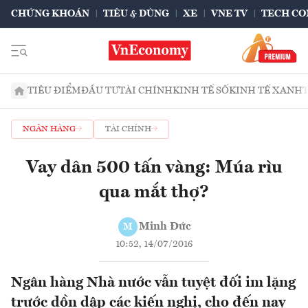
CHỨNG KHOÁN
TIÊU & DÙNG
XE
VNE TV
TECH CO
TIÊU ĐIỂM
ĐẦU TƯ
TÀI CHÍNH
KINH TẾ SỐ
KINH TẾ XANH
NGÂN HÀNG
TÀI CHÍNH
Vay dân 500 tấn vàng: Múa rìu
qua mắt thợ?
Minh Đức
M
10:52, 14/07/2016
Ngân hàng Nhà nước vẫn tuyệt đối im lặng
trước dồn dập các kiến nghị, cho đến nay