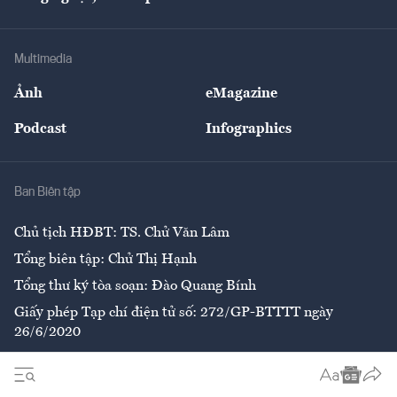
Tư vấn
Nông sản
Doanh nhân
Tư vấn Tiêu & Dùng
Infographics
Hạ tầng
Sức khỏe
Khung pháp lý
Doanh nghiệp
Địa phương
Thị trường
Bảo hiểm
Multimedia
Sự kiện
Nhân lực
Ảnh
eMagazine
Đẹp +
An sinh
Podcast
Infographics
Giải trí
Y tế
Nhà
Ban Biên tập
Ẩm thực
Chủ tịch HĐBT: TS. Chử Văn Lâm
Tổng biên tập: Chử Thị Hạnh
Tổng thư ký tòa soạn: Đào Quang Bính
Giấy phép Tạp chí điện tử số: 272/GP-BTTTT ngày
26/6/2020
Liên hệ tòa soạn