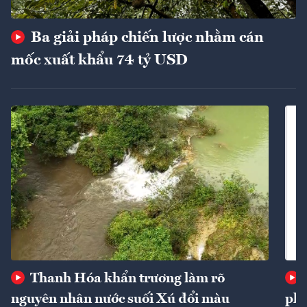
Ba giải pháp chiến lược nhằm cán
mốc xuất khẩu 74 tỷ USD
Thanh Hóa khẩn trương làm rõ
nguyên nhân nước suối Xú đổi màu
phí