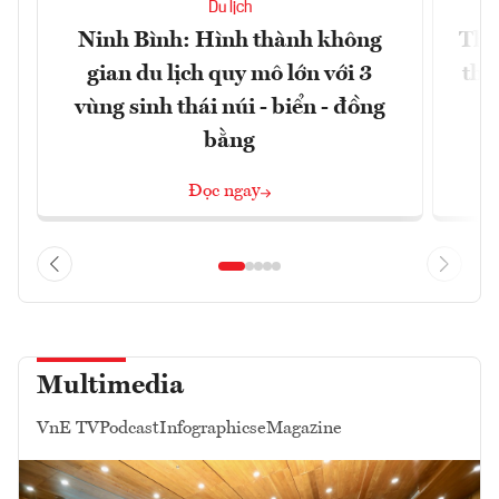
Du lịch
Ninh Bình: Hình thành không
Thế
gian du lịch quy mô lớn với 3
thự
vùng sinh thái núi - biển - đồng
bằng
Đọc ngay
Multimedia
VnE TV
Podcast
Infographics
eMagazine