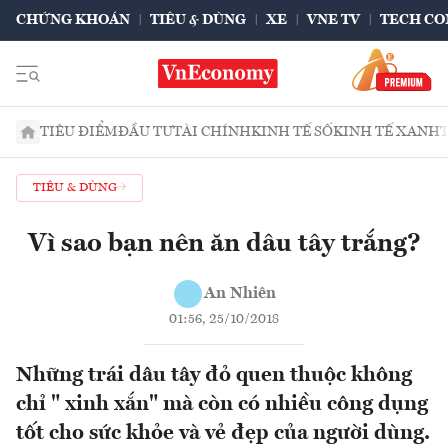
CHỨNG KHOÁN
TIÊU & DÙNG
XE
VNE TV
TECH CO
TIÊU ĐIỂM
ĐẦU TƯ
TÀI CHÍNH
KINH TẾ SỐ
KINH TẾ XANH
TIÊU & DÙNG
Vì sao bạn nên ăn dâu tây trắng?
An Nhiên
01:56, 25/10/2018
Những trái dâu tây đỏ quen thuộc không
chỉ " xinh xắn" mà còn có nhiều công dụng
tốt cho sức khỏe và vẻ đẹp của người dùng.