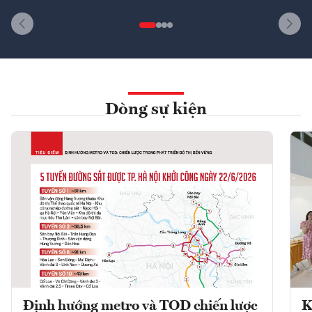
Dòng sự kiện
Định hướng metro và TOD chiến lược
K