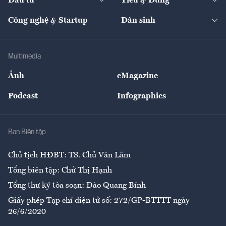
Đầu tư
Tiêu & Dùng
Quản trị số
Cafe BĐS
Thị trường
Kinh doanh
Kết nối
Tạp chí kinh tế Việt Nam
eMagazine
Nhà đầu tư
Du lịch
Công nghệ & Startup
Dân sinh
Tư vấn
Nông sản
Doanh nhân
Tư vấn Tiêu & Dùng
Infographics
Hạ tầng
Sức khỏe
Khung pháp lý
Doanh nghiệp
Địa phương
Thị trường
Bảo hiểm
Multimedia
Sự kiện
Nhân lực
Ảnh
eMagazine
Đẹp +
An sinh
Podcast
Infographics
Giải trí
Y tế
Nhà
Ban Biên tập
Ẩm thực
Chủ tịch HĐBT: TS. Chử Văn Lâm
Tổng biên tập: Chử Thị Hạnh
Tổng thư ký tòa soạn: Đào Quang Bính
Giấy phép Tạp chí điện tử số: 272/GP-BTTTT ngày
26/6/2020