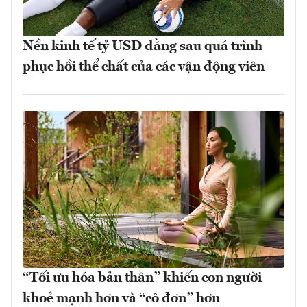
Nền kinh tế tỷ USD đằng sau quá trình
phục hồi thể chất của các vận động viên
“Tối ưu hóa bản thân” khiến con người
khoẻ mạnh hơn và “cô đơn” hơn