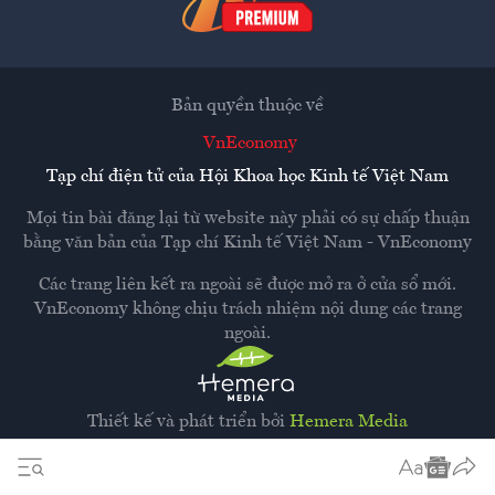
Bản quyền thuộc về
VnEconomy
Tạp chí điện tử của Hội Khoa học Kinh tế Việt Nam
Mọi tin bài đăng lại từ website này phải có sự chấp thuận
bằng văn bản của
Tạp chí Kinh tế Việt Nam - VnEconomy
Các trang liên kết ra ngoài sẽ được mở ra ở cửa sổ mới.
VnEconomy không chịu trách nhiệm nội dung các trang
ngoài.
Thiết kế và phát triển bởi
Hemera Media
Dựa trên nền tảng
Hemera AI CMS