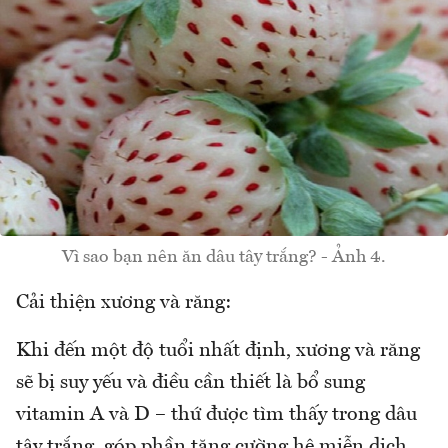
Vì sao bạn nên ăn dâu tây trắng? - Ảnh 4.
Cải thiện xương và răng:
Khi đến một độ tuổi nhất định, xương và răng
sẽ bị suy yếu và điều cần thiết là bổ sung
vitamin A và D – thứ được tìm thấy trong dâu
tây trắng, góp phần tăng cường hệ miễn dịch,