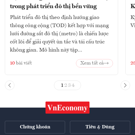
trong phát triển đô thị bền vững
K
Phát triển đô thị theo định hướng giao
K
thông công cộng (TOD) kết hợp với mạng
V
lưới đường sắt đô thị (metro) là chiến lược
cốt lõi để giải quyết ùn tắc và tái cấu trúc
không gian. Mô hình này tập...
10
bài viết
Xem tất cả
2
1
2
3
4
Chứng khoán
Tiêu & Dùng