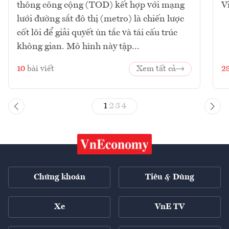
thông công cộng (TOD) kết hợp với mạng
V
lưới đường sắt đô thị (metro) là chiến lược
cốt lõi để giải quyết ùn tắc và tái cấu trúc
không gian. Mô hình này tập...
10
bài viết
Xem tất cả
2
1
2
3
4
Chứng khoán
Tiêu & Dùng
Xe
VnE TV