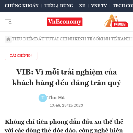
CHỨNG KHOÁN
TIÊU & DÙNG
XE
VNE TV
TECH CO
TIÊU ĐIỂM
ĐẦU TƯ
TÀI CHÍNH
KINH TẾ SỐ
KINH TẾ XANH
TÀI CHÍNH
VIB: Vì mỗi trải nghiệm của
khách hàng đều đáng trân quý
Thu Hà
T
10:46, 28/11/2023
Không chỉ tiên phong dẫn đầu xu thế thẻ
với các dòng thẻ độc đáo, công nghệ hiện