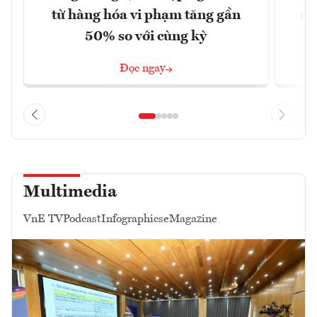
từ hàng hóa vi phạm tăng gần
ca
50% so với cùng kỳ
Đọc ngay
Multimedia
VnE TV
Podcast
Infographics
eMagazine