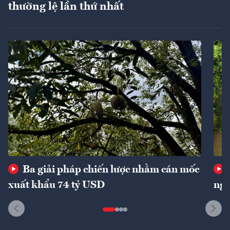
thường lệ lần thứ nhất
Ba giải pháp chiến lược nhằm cán mốc
xuất khẩu 74 tỷ USD
ngu