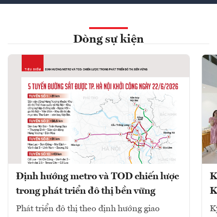
Dòng sự kiện
Định hướng metro và TOD chiến lược
K
trong phát triển đô thị bền vững
K
Phát triển đô thị theo định hướng giao
K