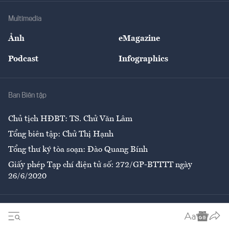
Doanh nghiệp
Địa phương
Thị trường
Bảo hiểm
Multimedia
Sự kiện
Nhân lực
Ảnh
eMagazine
Đẹp +
An sinh
Podcast
Infographics
Giải trí
Y tế
Nhà
Ban Biên tập
Ẩm thực
Chủ tịch HĐBT: TS. Chử Văn Lâm
Tổng biên tập: Chử Thị Hạnh
Tổng thư ký tòa soạn: Đào Quang Bính
Giấy phép Tạp chí điện tử số: 272/GP-BTTTT ngày
26/6/2020
Liên hệ tòa soạn