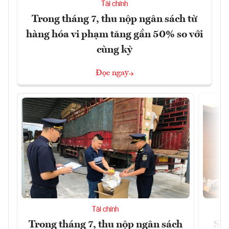
Tài chính
Trong tháng 7, thu nộp ngân sách từ
hàng hóa vi phạm tăng gần 50% so với
cùng kỳ
Đọc ngay
Tài chính
Trong tháng 7, thu nộp ngân sách
Sửa