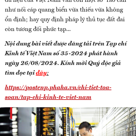
dữ liệu của Việt Nam vẫn còn một số “rào cản”
như nối cáp quang biển vừa thiếu vừa không
ổn định; hay quy định pháp lý thủ tục đất đai
còn tương đối phức tạp...
Nội dung bài viết được đăng tải trên Tạp chí
Kinh tế Việt Nam số 35-2024 phát hành
ngày 26/08/2024.
Kính mời Quý độc giả
tìm đọc tại
đây
:
https://postenp.phaha.vn/chi-tiet-toa-
soan/tap-chi-kinh-te-viet-nam