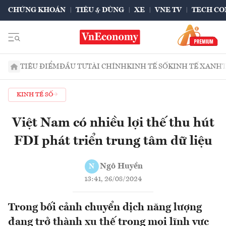
CHỨNG KHOÁN
TIÊU & DÙNG
XE
VNE TV
TECH CO
TIÊU ĐIỂM
ĐẦU TƯ
TÀI CHÍNH
KINH TẾ SỐ
KINH TẾ XANH
KINH TẾ SỐ
Việt Nam có nhiều lợi thế thu hút
FDI phát triển trung tâm dữ liệu
Ngô Huyền
N
13:41, 26/08/2024
Trong bối cảnh chuyển dịch năng lượng
đang trở thành xu thế trong mọi lĩnh vực