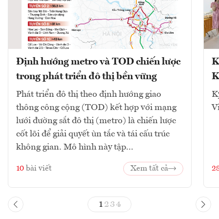
Định hướng metro và TOD chiến lược
K
trong phát triển đô thị bền vững
K
Phát triển đô thị theo định hướng giao
K
thông công cộng (TOD) kết hợp với mạng
V
lưới đường sắt đô thị (metro) là chiến lược
cốt lõi để giải quyết ùn tắc và tái cấu trúc
không gian. Mô hình này tập...
10
bài viết
Xem tất cả
2
1
2
3
4