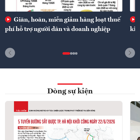
Giãn, hoãn, miễn giảm hàng loạt thuế
phí hỗ trợ người dân và doanh nghiệp
kin
Dòng sự kiện