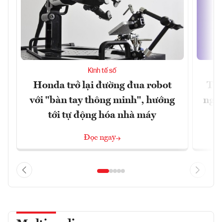
Kinh tế số
Honda trở lại đường đua robot
Thủ
với "bàn tay thông minh", hướng
nghẽ
tới tự động hóa nhà máy
Đọc ngay