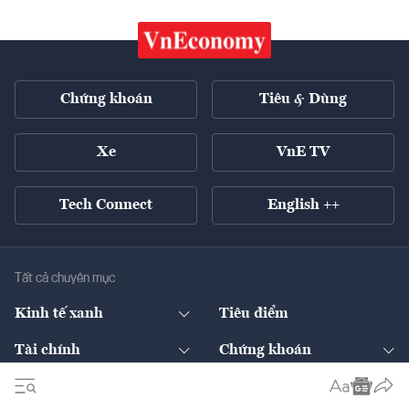
Chứng khoán
Tiêu & Dùng
Xe
VnE TV
Tech Connect
English ++
Tất cả chuyên mục
Kinh tế xanh
Tiêu điểm
Chuyển động xanh
Tài chính
Chứng khoán
Pháp lý
Ngân hàng
Doanh nghiệp niêm yết
Kinh tế số
Hạ tầng
Thương hiệu xanh
Thị trường vốn
Thị trường