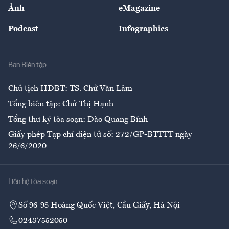
Nhân lực
Ảnh
eMagazine
Đẹp +
An sinh
Podcast
Infographics
Giải trí
Y tế
Nhà
Ban Biên tập
Ẩm thực
Chủ tịch HĐBT: TS. Chử Văn Lâm
Tổng biên tập: Chử Thị Hạnh
Tổng thư ký tòa soạn: Đào Quang Bính
Giấy phép Tạp chí điện tử số: 272/GP-BTTTT ngày
26/6/2020
Liên hệ tòa soạn
Số 96-98 Hoàng Quốc Việt, Cầu Giấy, Hà Nội
02437552050