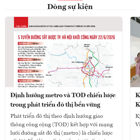
Dòng sự kiện
Định hướng metro và TOD chiến lược
K
trong phát triển đô thị bền vững
K
Phát triển đô thị theo định hướng giao
K
thông công cộng (TOD) kết hợp với mạng
V
lưới đường sắt đô thị (metro) là chiến lược