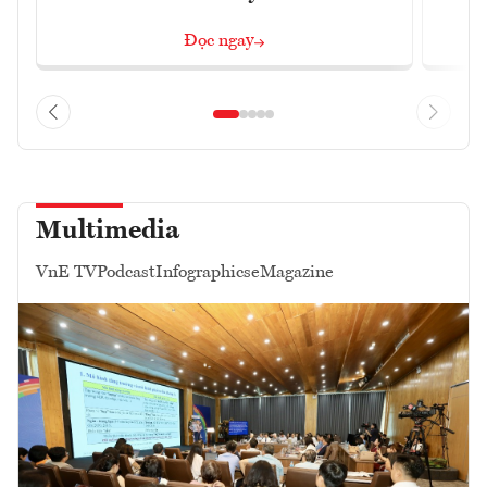
Đọc ngay
Multimedia
VnE TV
Podcast
Infographics
eMagazine