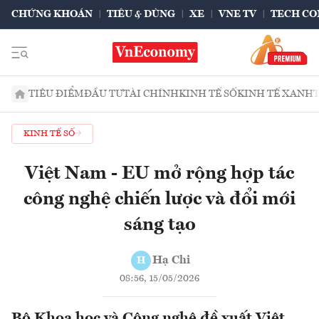
CHỨNG KHOÁN
TIÊU & DÙNG
XE
VNE TV
TECH CO
TIÊU ĐIỂM
ĐẦU TƯ
TÀI CHÍNH
KINH TẾ SỐ
KINH TẾ XANH
KINH TẾ SỐ
Việt Nam - EU mở rộng hợp tác
công nghệ chiến lược và đổi mới
sáng tạo
Hạ Chi
H
08:56, 15/05/2026
Bộ Khoa học và Công nghệ đề xuất Việt