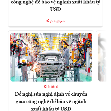
công nghệ để bảo vệ ngành xuất khẩu tỷ
USD
Đọc ngay
Kinh tế số
Đề nghị sửa nghị định về chuyển
D
giao công nghệ để bảo vệ ngành
c
xuất khẩu tỷ USD