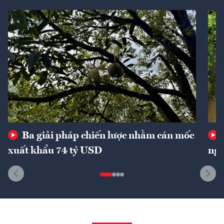
Ba giải pháp chiến lược nhằm cán mốc
xuất khẩu 74 tỷ USD
ngu