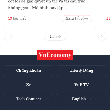
cốt lõi để giải quyết ùn tắc và tái cấu trúc
không gian. Mô hình này tập...
10
bài viết
Xem tất cả
2
1
2
3
4
Chứng khoán
Tiêu & Dùng
Xe
VnE TV
Tech Connect
English ++