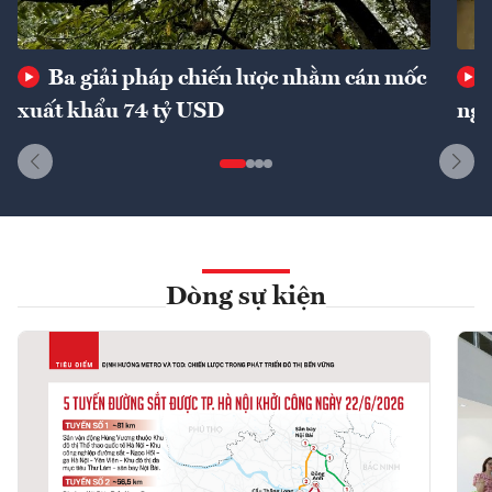
Ba giải pháp chiến lược nhằm cán mốc
xuất khẩu 74 tỷ USD
ngu
Dòng sự kiện