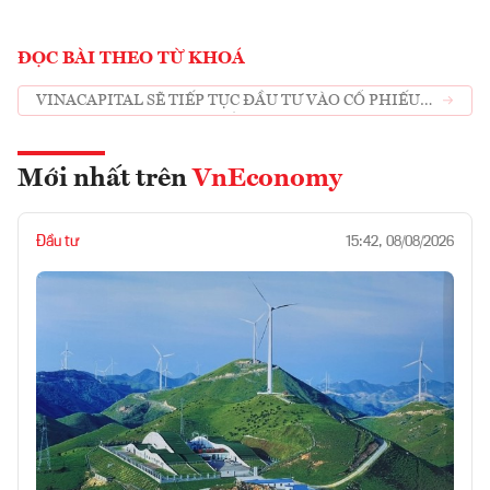
ĐỌC BÀI THEO TỪ KHOÁ
VINACAPITAL SẼ TIẾP TỤC ĐẦU TƯ VÀO CỔ PHIẾU
NGÂN HÀNG BẤT ĐỘNG SẢN TIÊU DÙNG
Mới nhất trên
VnEconomy
Đầu tư
15:42, 08/08/2026