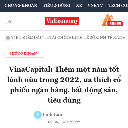
CHỨNG KHOÁN
TIÊU & DÙNG
XE
VNE TV
TECH CO
TIÊU ĐIỂM
ĐẦU TƯ
TÀI CHÍNH
KINH TẾ SỐ
KINH TẾ XANH
CHỨNG KHOÁN
VinaCapital: Thêm một năm tốt
lành nữa trong 2022, ưa thích cổ
phiếu ngân hàng, bất động sản,
tiêu dùng
Linh Lan
L
09:35, 16/01/2022