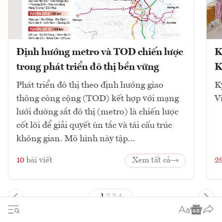
Định hướng metro và TOD chiến lược
K
trong phát triển đô thị bền vững
K
Phát triển đô thị theo định hướng giao
K
thông công cộng (TOD) kết hợp với mạng
V
lưới đường sắt đô thị (metro) là chiến lược
cốt lõi để giải quyết ùn tắc và tái cấu trúc
không gian. Mô hình này tập...
10
bài viết
Xem tất cả
2
1
2
3
4