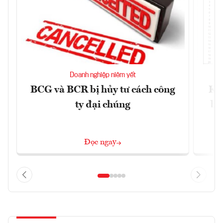
Doanh nghiệp niêm yết
BCG và BCR bị hủy tư cách công
Kh
ty đại chúng
ba
Đọc ngay