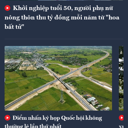
Khởi nghiệp tuổi 50, người phụ nữ
nông thôn thu tỷ đồng mỗi năm từ "hoa
bất tử"
Điểm nhấn kỳ họp Quốc hội không
thường lệ lần thứ nhất
xuấ