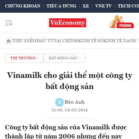
CHỨNG KHOÁN
TIÊU & DÙNG
XE
VNE TV
TECH CO
TIÊU ĐIỂM
ĐẦU TƯ
TÀI CHÍNH
KINH TẾ SỐ
KINH TẾ XANH
THỊ TRƯỜNG
BẤT ĐỘNG SẢN
Vinamilk cho giải thể một công ty
bất động sản
Bảo Anh
B
21:00, 24/02/2014
Công ty bất động sản của Vinamilk được
thành lập từ năm 2006 nhưng đến nay