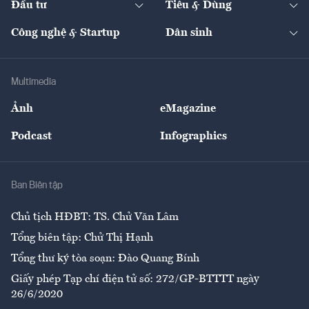
Đầu tư
Tiêu & Dùng
Quản trị số
Cafe BĐS
Thị trường
Kinh doanh
Kết nối
Tạp chí kinh tế Việt Nam
eMagazine
Nhà đầu tư
Du lịch
Công nghệ & Startup
Dân sinh
Tư vấn
Nông sản
Doanh nhân
Tư vấn Tiêu & Dùng
Infographics
Hạ tầng
Sức khỏe
Khung pháp lý
Doanh nghiệp
Địa phương
Thị trường
Bảo hiểm
Multimedia
Sự kiện
Nhân lực
Ảnh
eMagazine
Đẹp +
An sinh
Podcast
Infographics
Giải trí
Y tế
Nhà
Ban Biên tập
Ẩm thực
Chủ tịch HĐBT: TS. Chử Văn Lâm
Tổng biên tập: Chử Thị Hạnh
Tổng thư ký tòa soạn: Đào Quang Bính
Giấy phép Tạp chí điện tử số: 272/GP-BTTTT ngày
26/6/2020