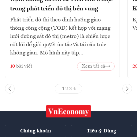
trong phát triển đô thị bền vững
K
Phát triển đô thị theo định hướng giao
K
thông công cộng (TOD) kết hợp với mạng
V
lưới đường sắt đô thị (metro) là chiến lược
cốt lõi để giải quyết ùn tắc và tái cấu trúc
không gian. Mô hình này tập...
10
bài viết
Xem tất cả
2
1
2
3
4
Chứng khoán
Tiêu & Dùng