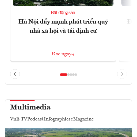
Bất động sản
Hà Nội đẩy mạnh phát triển quỹ
Đà 
nhà xã hội và tái định cư
sở
Đọc ngay
Multimedia
VnE TV
Podcast
Infographics
eMagazine