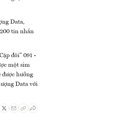
ợng Data,
 200 tin nhắn
Cặp đôi" 091 -
ược một sim
sẽ được hưởng
lượng Data với