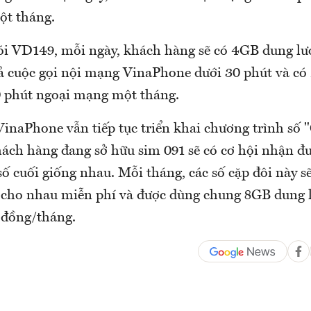
ột tháng.
ói VD149, mỗi ngày, khách hàng sẽ có 4GB dung lư
cả cuộc gọi nội mạng VinaPhone dưới 30 phút và có
 phút ngoại mạng một tháng.
inaPhone vẫn tiếp tục triển khai chương trình số "
ách hàng đang sở hữu sim 091 sẽ có cơ hội nhận đ
số cuối giống nhau. Mỗi tháng, các số cặp đôi này 
 cho nhau miễn phí và được dùng chung 8GB dung 
0 đồng/tháng.