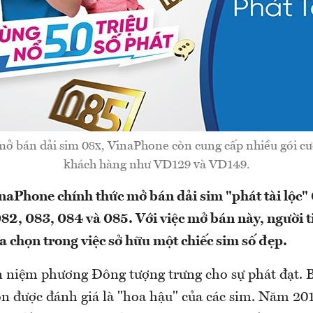
mở bán dải sim 08x, VinaPhone còn cung cấp nhiều gói c
khách hàng như VD129 và VD149.
naPhone chính thức mở bán dải sim "phát tài lộc"
082, 083, 084 và 085. Với việc mở bán này, người t
a chọn trong việc sở hữu một chiếc sim số đẹp.
n niệm phương Đông tượng trưng cho sự phát đạt. B
ôn được đánh giá là "hoa hậu" của các sim. Năm 20