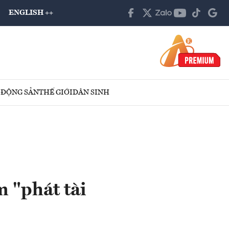
ENGLISH ++
 ĐỘNG SẢN
THẾ GIỚI
DÂN SINH
 "phát tài