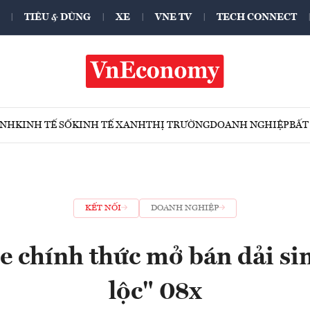
TIÊU & DÙNG
XE
VNE TV
TECH CONNECT
ÍNH
KINH TẾ SỐ
KINH TẾ XANH
THỊ TRƯỜNG
DOANH NGHIỆP
BẤT
KẾT NỐI
DOANH NGHIỆP
 chính thức mở bán dải sim
lộc" 08x