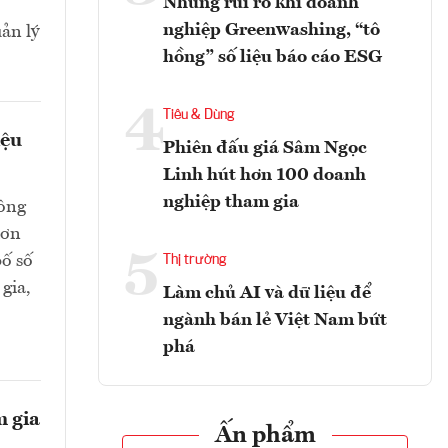
Những rủi ro khi doanh
nghiệp Greenwashing, “tô
ản lý
hồng” số liệu báo cáo ESG
4
Tiêu & Dùng
iệu
Phiên đấu giá Sâm Ngọc
Linh hút hơn 100 doanh
nghiệp tham gia
hông
hơn
5
bố số
Thị trường
gia,
Làm chủ AI và dữ liệu để
ngành bán lẻ Việt Nam bứt
phá
m gia
Ấn phẩm