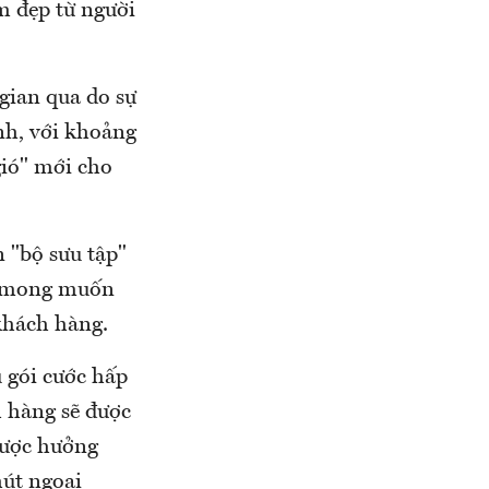
im đẹp từ người
 gian qua do sự
nh, với khoảng
gió" mới cho
 "bộ sưu tập"
e mong muốn
khách hàng.
 gói cước hấp
 hàng sẽ được
được hưởng
út ngoại