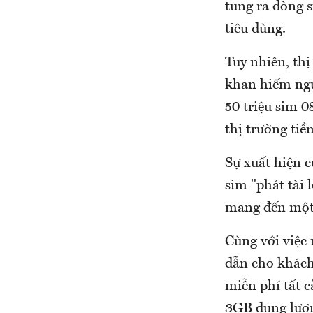
tung ra dòng s
tiêu dùng.
Tuy nhiên, thị
khan hiếm ngu
50 triệu sim 
thị trường tiề
Sự xuất hiện c
sim "phát tà
mang đến một 
Cùng với việc
dẫn cho khách
miễn phí tất 
3GB dung lượn