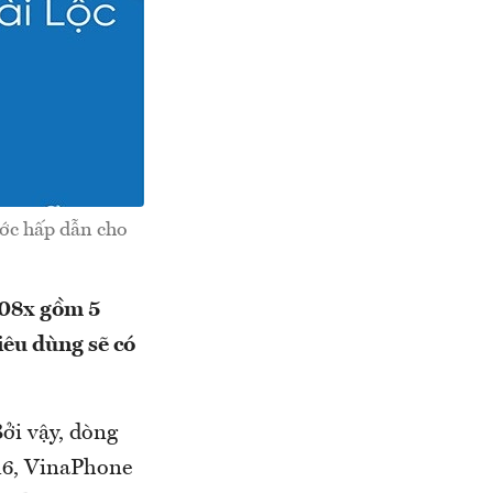
ước hấp dẫn cho
 08x gồm 5
iêu dùng sẽ có
ởi vậy, dòng
16, VinaPhone