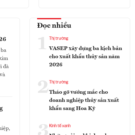
Đọc nhiều
1
026
Thị trường
VASEP xây dựng ba kịch bản
 ba
cho xuất khẩu thủy sản năm
 kim
2026
ì đà
 và
2
Thị trường
Tháo gỡ vướng mắc cho
doanh nghiệp thủy sản xuất
g
khẩu sang Hoa Kỳ
3
Kinh tế xanh
iệp,