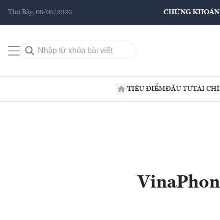
Thứ Bảy, 08/08/2026
CHỨNG KHOÁN
TIÊU ĐIỂM
ĐẦU TƯ
TÀI CH
VinaPhone