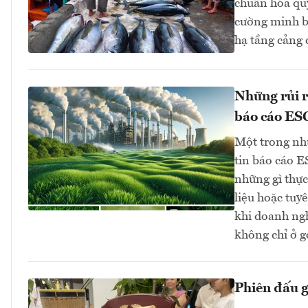
chuẩn hóa quy
cường minh bạ
hạ tầng cảng
Những rủi r
báo cáo ES
Một trong nh
tin báo cáo E
những gì thực
liệu hoặc tuy
khi doanh ng
không chỉ ở g
Phiên đấu 