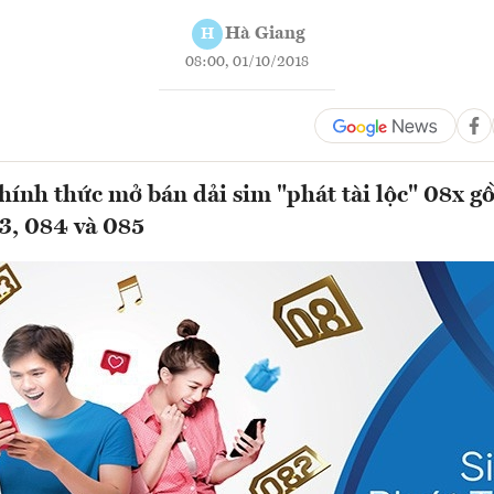
Hà Giang
H
08:00, 01/10/2018
ính thức mở bán dải sim "phát tài lộc" 08x g
3, 084 và 085