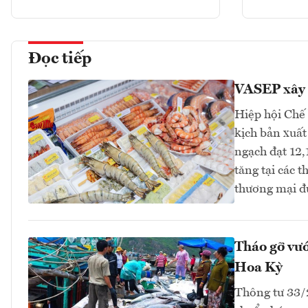
Đọc tiếp
VASEP xây 
Hiệp hội Chế
kịch bản xuất
ngạch đạt 12,
tăng tại các 
thương mại đ
Tháo gỡ vướ
Hoa Kỳ
Thông tư 33