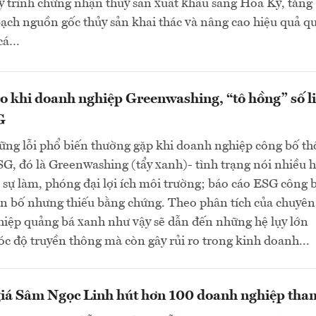
 trình chứng nhận thủy sản xuất khẩu sang Hoa Kỳ, tăng
ch nguồn gốc thủy sản khai thác và nâng cao hiệu quả qu
 cá…
o khi doanh nghiệp Greenwashing, “tô hồng” số l
G
ững lỗi phổ biến thường gặp khi doanh nghiệp công bố t
SG, đó là Greenwashing (tẩy xanh)- tình trạng nói nhiều 
 sự làm, phóng đại lợi ích môi trường; báo cáo ESG công 
ên bố nhưng thiếu bằng chứng. Theo phân tích của chuyên 
hiệp quảng bá xanh như vậy sẽ dẫn đến những hệ lụy lớn
óc độ truyền thông mà còn gây rủi ro trong kinh doanh...
giá Sâm Ngọc Linh hút hơn 100 doanh nghiệp tha