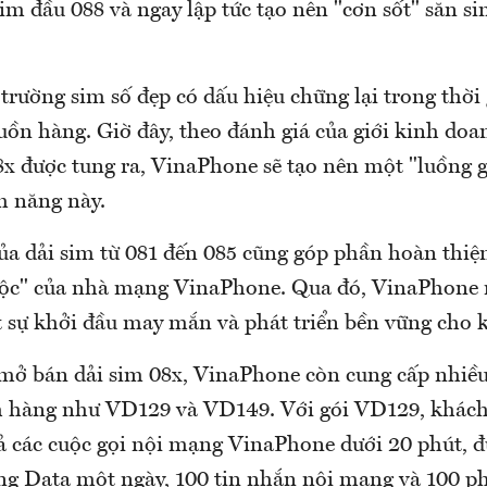
im đầu 088 và ngay lập tức tạo nên "cơn sốt" săn s
 trường sim số đẹp có dấu hiệu chững lại trong thời
ồn hàng. Giờ đây, theo đánh giá của giới kinh doa
08x được tung ra, VinaPhone sẽ tạo nên một "luồng 
m năng này.
ủa dải sim từ 081 đến 085 cũng góp phần hoàn thiện
i lộc" của nhà mạng VinaPhone. Qua đó, VinaPhon
sự khởi đầu may mắn và phát triển bền vững cho 
 mở bán dải sim 08x, VinaPhone còn cung cấp nhiều
 hàng như VD129 và VD149. Với gói VD129, khách
cả các cuộc gọi nội mạng VinaPhone dưới 20 phút, 
g Data một ngày, 100 tin nhắn nội mạng và 100 ph