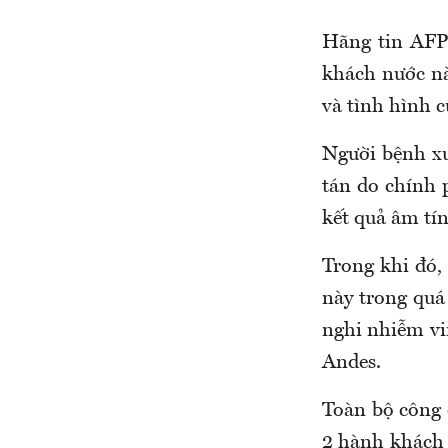
Hãng tin AFP 
khách nước nà
và tình hình 
Người bệnh xu
tán do chính 
kết quả âm tín
Trong khi đó,
này trong quá
nghi nhiễm vi
Andes.
Toàn bộ công 
2 hành khách c