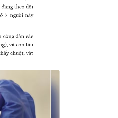
t đang theo dõi
số 7 người này
n công dân các
ng), và con tàu
hấy chuột, vật