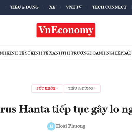
TIÊU & DÙNG
XE
VNE TV
TECH CONNECT
ÍNH
KINH TẾ SỐ
KINH TẾ XANH
THỊ TRƯỜNG
DOANH NGHIỆP
BẤT
SỨC KHỎE
TIÊU & DÙNG
rus Hanta tiếp tục gây lo n
Hoài Phương
H