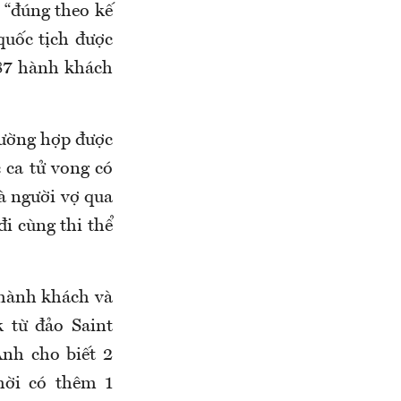
 “đúng theo kế
quốc tịch được
 87 hành khách
rường hợp được
 ca tử vong có
à người vợ qua
đi cùng thi thể
2 hành khách và
 từ đảo Saint
Anh cho biết 2
hời có thêm 1