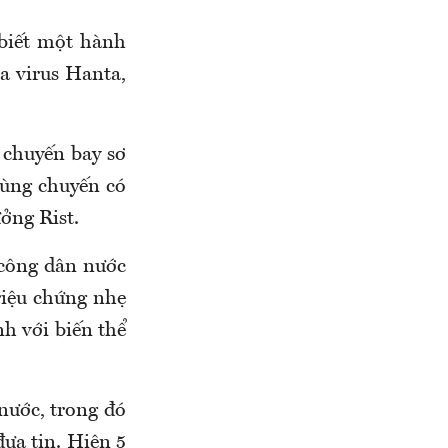
 biết một hành
a virus Hanta,
 chuyến bay sơ
cùng chuyến có
ởng Rist.
 công dân nước
riệu chứng nhẹ
h với biến thể
nước, trong đó
đưa tin. Hiện 5