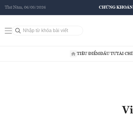
Thứ Năm, 06/08/2026
CHỨNG KHOÁN
TIÊU ĐIỂM
ĐẦU TƯ
TÀI CH
Vi