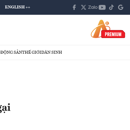
ENGLISH ++
 ĐỘNG SẢN
THẾ GIỚI
DÂN SINH
gại