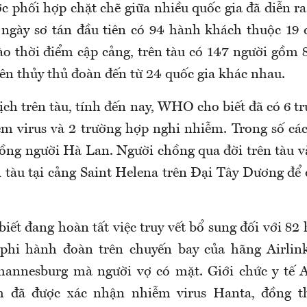
c phối hợp chặt chẽ giữa nhiều quốc gia đã diễn ra
 ngày sơ tán đầu tiên có 94 hành khách thuộc 19 
Vào thời điểm cập cảng, trên tàu có 147 người gồm
iên thủy thủ đoàn đến từ 24 quốc gia khác nhau.
ịch trên tàu, tính đến nay, WHO cho biết đã có 6 t
m virus và 2 trường hợp nghi nhiễm. Trong số các
ồng người Hà Lan. Người chồng qua đời trên tàu v
i tàu tại cảng Saint Helena trên Đại Tây Dương để 
iết đang hoàn tất việc truy vết bổ sung đối với 8
 phi hành đoàn trên chuyến bay của hãng Airlink
hannesburg mà người vợ có mặt. Giới chức y tế 
 đã được xác nhận nhiễm virus Hanta, đồng t