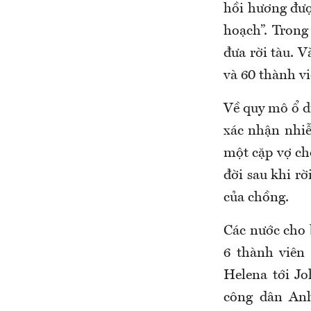
hồi hương đượ
hoạch”. Trong
đưa rời tàu. 
và 60 thành v
Về quy mô ổ d
xác nhận nhiễ
một cặp vợ ch
đời sau khi rờ
của chồng.
Các nước cho b
6 thành viên
Helena tới Jo
công dân Anh