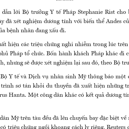
dẫn lời Bộ trưởng Y tế Pháp Stephanie Rist cho
y đã xét nghiệm dương tính với biến thể Andes củ
của bệnh nhân đang xấu đi.
ất hiện các triệu chứng nghi nhiễm trong lúc trên
phủ Pháp tổ chức. Bốn hành khách Pháp khác đi 
h, nhưng sẽ được xét nghiệm lại sau đó, theo Bộ trư
 Bộ Y tế và Dịch vụ nhân sinh Mỹ thông báo một
 trình sơ tán khỏi du thuyền đã xuất hiện những t
rus Hanta. Một công dân khác có kết quả dương tín
dân Mỹ trên tàu đều đã lên chuyến bay đặc biệt về 
ó triệu chứng ngồi khoang cách ly riêng, Reuters 