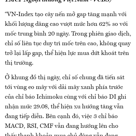
TMCP Ngoại thương Việt Nam - VCBS)
“VN-Index tạo cây nến mở gap tăng mạnh với
khối lượng dâng cao vượt mức hơn 62% so với
mốc trung bình 20 ngày. Trong phiên giao dịch,
chỉ số liên tục duy trì mốc trên cao, không quay
trở lại lấp gap, thể hiện lực mua dứt khoát trên
thị trường.
Ở khung đồ thị ngày, chỉ số chung đã tiến sát
tới vùng eo mây với dải mây xanh phía trước
của chỉ báo Ichimoku cùng với chỉ báo DI ghi
nhận mức 29.08, thể hiện xu hướng tăng vẫn
đang tiếp diễn. Bên cạnh đó, việc 3 chỉ báo
MACD, RSI, CMF vẫn đang hướng lên cho