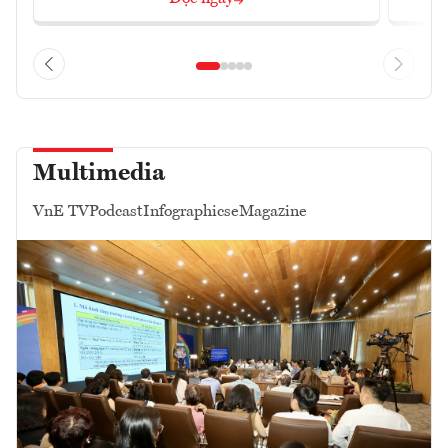
Multimedia
VnE TV
Podcast
Infographics
eMagazine