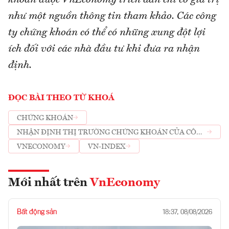
khoán được VnEconomy trích dẫn chỉ có giá trị
như một nguồn thông tin tham khảo. Các công
ty chứng khoán có thể có những xung đột lợi
ích đối với các nhà đầu tư khi đưa ra nhận
định.
ĐỌC BÀI THEO TỪ KHOÁ
CHỨNG KHOÁN
NHẬN ĐỊNH THỊ TRƯỜNG CHỨNG KHOÁN CỦA CÔNG
TY CHỨNG KHOÁN
VNECONOMY
VN-INDEX
Mới nhất trên
VnEconomy
Bất động sản
18:37, 08/08/2026