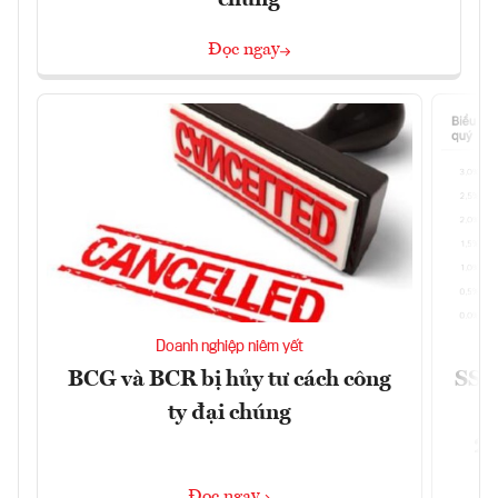
chúng
Đọc ngay
Doanh nghiệp niêm yết
BCG và BCR bị hủy tư cách công
SSI 
ty đại chúng
2/
Đọc ngay