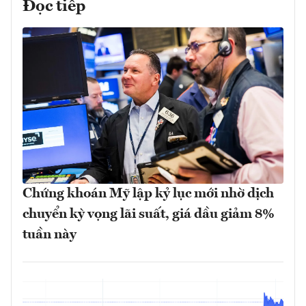
Đọc tiếp
Chứng khoán Mỹ lập kỷ lục mới nhờ dịch
chuyển kỳ vọng lãi suất, giá dầu giảm 8%
tuần này