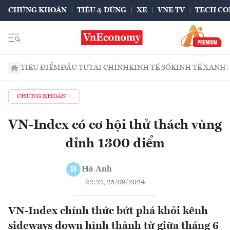
CHỨNG KHOÁN
TIÊU & DÙNG
XE
VNE TV
TECH CO
TIÊU ĐIỂM
ĐẦU TƯ
TÀI CHÍNH
KINH TẾ SỐ
KINH TẾ XANH
CHỨNG KHOÁN
VN-Index có cơ hội thử thách vùng
đỉnh 1300 điểm
Hà Anh
H
22:21, 25/09/2024
VN-Index chính thức bứt phá khỏi kênh
sideways down hình thành từ giữa tháng 6